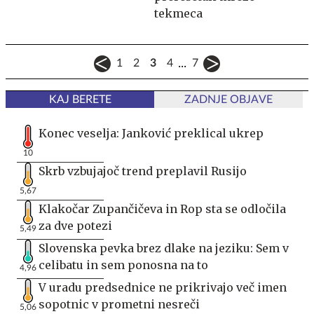
tekmeca
...
1
2
3
4
7
KAJ BERETE
ZADNJE OBJAVE
Konec veselja: Janković preklical ukrep
10
Skrb vzbujajoč trend preplavil Rusijo
5,67
Klakočar Zupančičeva in Rop sta se odločila
za dve potezi
5,49
Slovenska pevka brez dlake na jeziku: Sem v
celibatu in sem ponosna na to
4,96
V uradu predsednice ne prikrivajo več imen
sopotnic v prometni nesreči
5,06