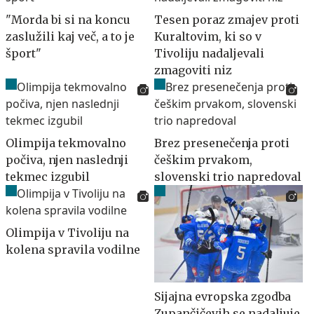
"Morda bi si na koncu
Tesen poraz zmajev proti
zaslužili kaj več, a to je
Kuraltovim, ki so v
šport"
Tivoliju nadaljevali
zmagoviti niz
Olimpija tekmovalno
Brez presenečenja proti
počiva, njen naslednji
češkim prvakom,
tekmec izgubil
slovenski trio napredoval
Olimpija v Tivoliju na
kolena spravila vodilne
Sijajna evropska zgodba
Zupančičevih se nadaljuje,