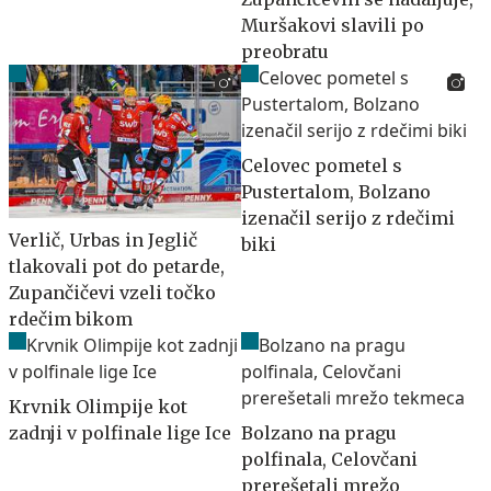
Muršakovi slavili po
preobratu
Celovec pometel s
Pustertalom, Bolzano
izenačil serijo z rdečimi
Verlič, Urbas in Jeglič
biki
tlakovali pot do petarde,
Zupančičevi vzeli točko
rdečim bikom
Krvnik Olimpije kot
zadnji v polfinale lige Ice
Bolzano na pragu
polfinala, Celovčani
prerešetali mrežo