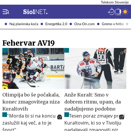
Telekom Slovenije
Naj planinska koča
Energetika 2.0
Ona-On.com
Gremo v hribe
Fehervar AV19
Olimpija bo še počakala,
Anže Kuralt: Smo v
konec zmagovitega niza
dobrem ritmu, upam, da
Kuraltovih
nadaljujemo podobno