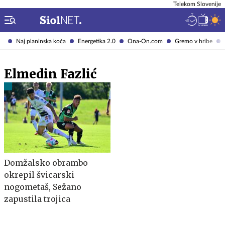
Telekom Slovenije
Naj planinska koča
Energetika 2.0
Ona-On.com
Gremo v hribe
Elmedin Fazlić
Domžalsko obrambo
okrepil švicarski
nogometaš, Sežano
zapustila trojica