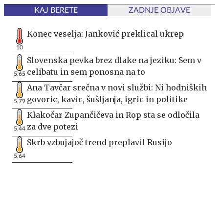
KAJ BERETE
ZADNJE OBJAVE
Konec veselja: Janković preklical ukrep
10
Slovenska pevka brez dlake na jeziku: Sem v
celibatu in sem ponosna na to
5,65
Ana Tavčar srečna v novi službi: Ni hodniških
govoric, kavic, šušljanja, igric in politike
5,79
Klakočar Zupančičeva in Rop sta se odločila
za dve potezi
5,44
Skrb vzbujajoč trend preplavil Rusijo
5,64