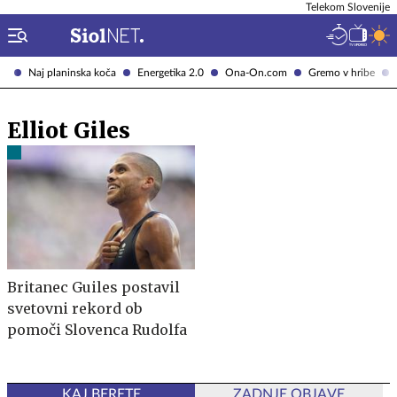
Telekom Slovenije
Naj planinska koča
Energetika 2.0
Ona-On.com
Gremo v hribe
Elliot Giles
Britanec Guiles postavil
svetovni rekord ob
pomoči Slovenca Rudolfa
KAJ BERETE
ZADNJE OBJAVE