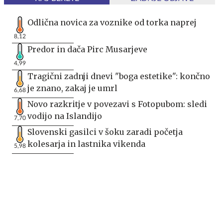
Odlična novica za voznike od torka naprej
8,12
Predor in dača Pirc Musarjeve
4,99
Tragični zadnji dnevi "boga estetike": končno
je znano, zakaj je umrl
6,68
Novo razkritje v povezavi s Fotopubom: sledi
vodijo na Islandijo
7,70
Slovenski gasilci v šoku zaradi početja
kolesarja in lastnika vikenda
5,98