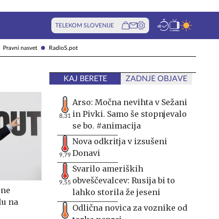
TELEKOM SLOVENIJE
Pravni nasvet
RadioS.pot
KAJ BERETE
ZADNJE OBJAVE
Arso: Močna nevihta v Sežani
in Pivki. Samo še stopnjevalo
8,31
se bo. #animacija
Nova odkritja v izsušeni
Donavi
9,79
Svarilo ameriških
obveščevalcev: Rusija bi to
9,55
 ne
lahko storila že jeseni
lu na
Odlična novica za voznike od