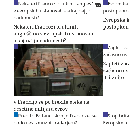
Evropska k
Nekateri Francozi bi ukinili
postopkom
angleščino v evropskih ustanovah –
a kaj naj jo nadomesti?
Zapleti zar
začasno ust
Britanijo
V Francijo se po brexitu steka na
desetine milijard evrov