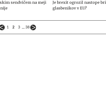
nskim sendvičem na meji
Je brexit ogrozil nastope br
nije
glasbenikov v EU?
...
1
2
3
38