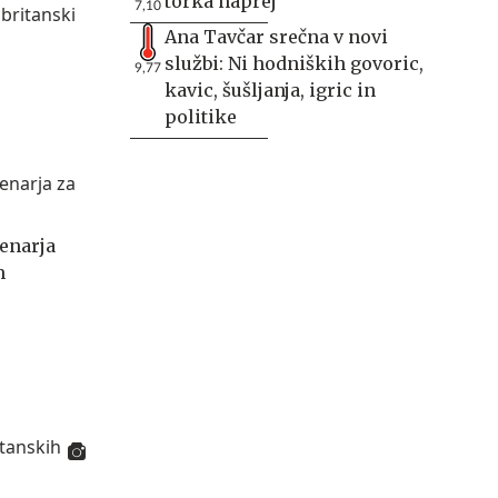
torka naprej
7,10
Ana Tavčar srečna v novi
službi: Ni hodniških govoric,
9,77
kavic, šušljanja, igric in
politike
denarja
m