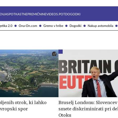
Želite prejemati e-novice?
Uživajmo pametno
ENJA
SPOTKAST
NEPREMIČNINE
VIDEOS.POT
DOGODKI
etika 2.0
Ona-On.com
Gremo v hribe
Dogodki
Nakup avtomobila
ljenih otrok, ki lahko
Bruselj Londonu: Slovencev
evropski spor
smete diskriminirati pri de
Otoku