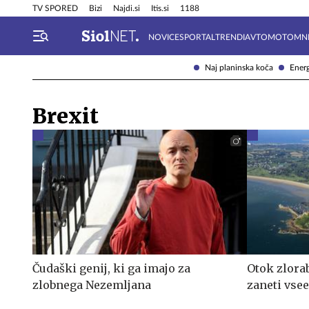
Info in obvestila
Tehnik
TV SPORED
Bizi
Najdi.si
Itis.si
1188
NOVICE
SPORTAL
TRENDI
AVTOMOTO
MN
Naj planinska koča
Energ
Brexit
Čudaški genij, ki ga imajo za
Otok zlorab
zlobnega Nezemljana
zaneti vse