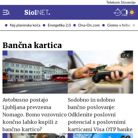
Telekom Slovenije
Naj planinska koča
Energetika 2.0
Ona-On.com
Gremo v hribe
Bančna kartica
Avtobusno postajo
Sodobno in udobno
Ljubljana prevzema
bančno poslovanje:
Nomago. Bomo vozovnico
Odklenite poslovni
končno lahko kupili z
potencial s poslovnimi
bančno kartico?
karticami Visa OTP banke