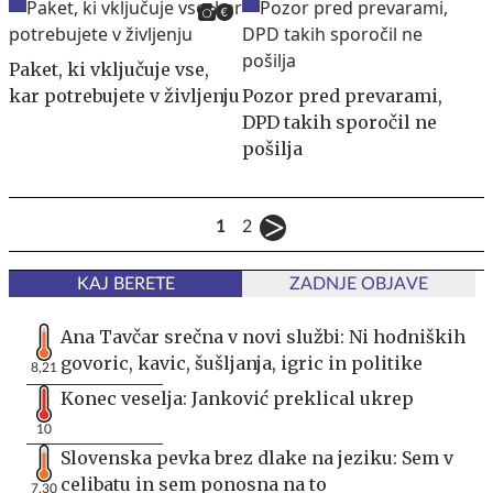
Paket, ki vključuje vse,
kar potrebujete v življenju
Pozor pred prevarami,
DPD takih sporočil ne
pošilja
1
2
KAJ BERETE
ZADNJE OBJAVE
Ana Tavčar srečna v novi službi: Ni hodniških
govoric, kavic, šušljanja, igric in politike
8,21
Konec veselja: Janković preklical ukrep
10
Slovenska pevka brez dlake na jeziku: Sem v
celibatu in sem ponosna na to
7,30