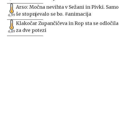
Arso: Močna nevihta v Sežani in Pivki. Samo
še stopnjevalo se bo. #animacija
6,99
Klakočar Zupančičeva in Rop sta se odločila
za dve potezi
6,89