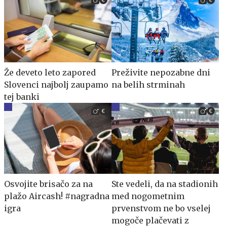
Že deveto leto zapored
Preživite nepozabne dni
Slovenci najbolj zaupamo
na belih strminah
tej banki
Osvojite brisačo za na
Ste vedeli, da na stadionih
plažo Aircash! #nagradna
med nogometnim
igra
prvenstvom ne bo vselej
mogoče plačevati z