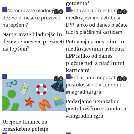
gotovino?
Nameravate hladnejše in
deževne mesece preživeti
Potovanja z mestnimi in
na lepšem?
medkrajevnimi avtobusi
LPP lahko od danes
plačate tudi s plačilnimi
karticami
Podarjamo nepozabno
pustolovščino v Londonu
#nagradna igra
Urejene finance za
brezskrbno poletje