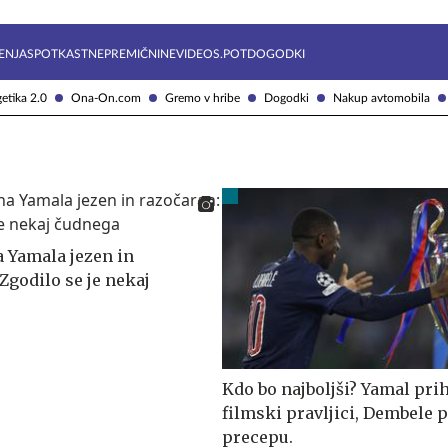
Želite prejemati e-novice?
Uživajmo pametno
ENJA
SPOTKAST
NEPREMIČNINE
VIDEOS.POT
DOGODKI
etika 2.0
Ona-On.com
Gremo v hribe
Dogodki
Nakup avtomobila
 Yamala jezen in
Zgodilo se je nekaj
Kdo bo najboljši? Yamal prih
filmski pravljici, Dembele p
precepu.