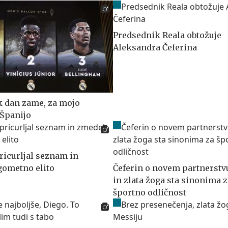
Predsednik Reala obtožuje
Aleksandra Čeferina
ik dan zame, za mojo
 Španijo
ricurljal seznam in
ometno elito
Čeferin o novem partnerstvu
in zlata žoga sta sinonima z
športno odličnost