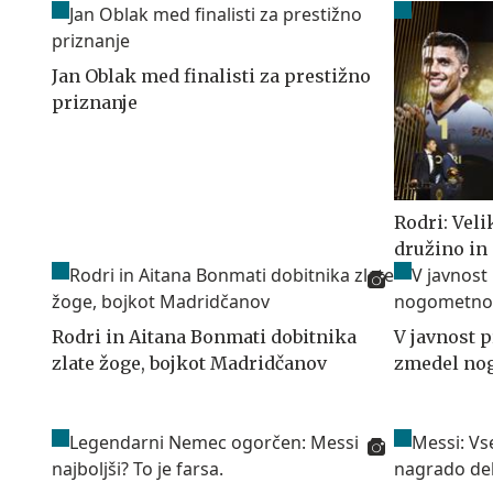
Jan Oblak med finalisti za prestižno
priznanje
Rodri: Vel
družino in
Rodri in Aitana Bonmati dobitnika
V javnost p
zlate žoge, bojkot Madridčanov
zmedel nog