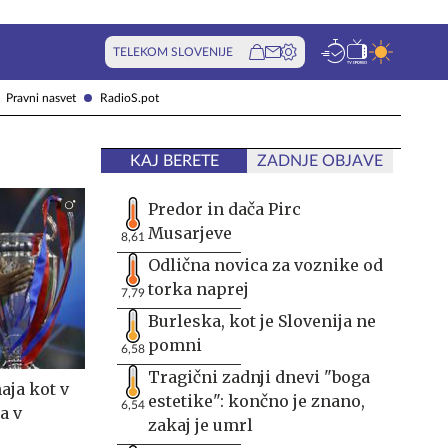
TELEKOM SLOVENIJE
Pravni nasvet
RadioS.pot
KAJ BERETE
ZADNJE OBJAVE
Predor in dača Pirc
Musarjeve
8,61
Odlična novica za voznike od
torka naprej
7,79
Burleska, kot je Slovenija ne
pomni
6,58
Tragični zadnji dnevi "boga
aja kot v
estetike": končno je znano,
6,54
a v
zakaj je umrl