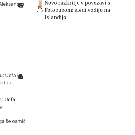
Novo razkritje v povezavi s
Fotopubom: sledi vodijo na
7,31
Islandijo
: Uefa
a