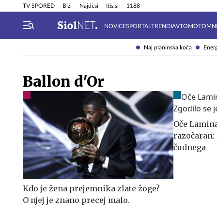
Info in obvestila
Tehnik
TV SPORED
Bizi
Najdi.si
Itis.si
1188
NOVICE
SPORTAL
TRENDI
AVTOMOTO
MN
Naj planinska koča
Energ
Ballon d'Or
Oče Lamina
razočaran: 
čudnega
Kdo je žena prejemnika zlate žoge?
O njej je znano precej malo.