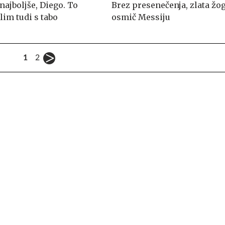
najboljše, Diego. To
Brez presenečenja, zlata žog
lim tudi s tabo
osmič Messiju
1
2