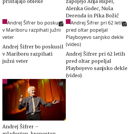
pristajajo obleke
zapojejo Anja Rupel,
Alenka Godec, Nuša
Derenda in Pika Božič
Andrej Šifrer bo poskusil
v Mariboru razpihati
Andrej Šifrer pri 62 letih
južni veter
pred oltar popeljal
Playboyevo sanjsko dekle
(video)
Andrej Šifrer –
mladosten, kreposten,