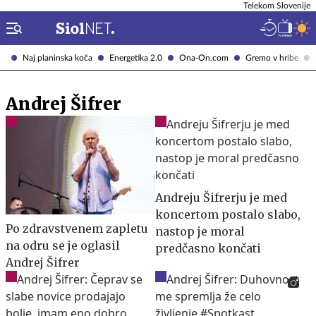
Telekom Slovenije
Naj planinska koča
Energetika 2.0
Ona-On.com
Gremo v hribe
Andrej Šifrer
Andreju Šifrerju je med
koncertom postalo slabo,
Po zdravstvenem zapletu
nastop je moral
na odru se je oglasil
predčasno končati
Andrej Šifrer