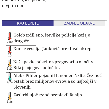
divji in nor
KAJ BERETE
ZADNJE OBJAVE
Golob trdil eno, številke policije kažejo
drugače
9,80
Konec veselja: Janković preklical ukrep
10
Naša pevka odkrito spregovorila o ločitvi:
Bila je njegova odločitev
5,23
Aleks Pihler pojasnil fenomen Nafte. Čez noč
ostali brez milijonov evrov, a so najboljši v
4,74
Sloveniji.
Zaskrbljujoč trend preplavil Rusijo
5,36