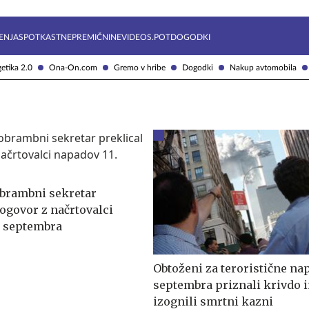
Želite prejemati e-novice?
Uživajmo pametno
ENJA
SPOTKAST
NEPREMIČNINE
VIDEOS.POT
DOGODKI
etika 2.0
Ona-On.com
Gremo v hribe
Dogodki
Nakup avtomobila
brambni sekretar
dogovor z načrtovalci
. septembra
Obtoženi za teroristične nap
septembra priznali krivdo i
izognili smrtni kazni