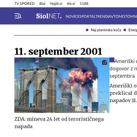
Info in obvestila
Tehnik
TV SPORED
Bizi
Najdi.si
Itis.si
1188
NOVICE
SPORTAL
TRENDI
AVTOMOTO
MN
Naj planinska koča
Energ
11. september 2001
Ameriški o
preklical 
napadov 11
ZDA: mineva 24 let od terorističnega
napada