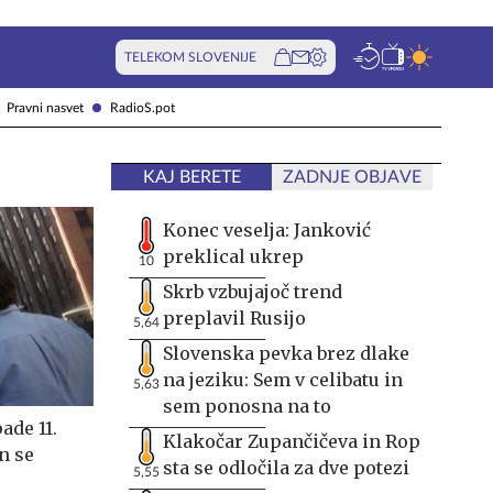
TELEKOM SLOVENIJE
Pravni nasvet
RadioS.pot
KAJ BERETE
ZADNJE OBJAVE
Konec veselja: Janković
preklical ukrep
10
Skrb vzbujajoč trend
preplavil Rusijo
5,64
Slovenska pevka brez dlake
na jeziku: Sem v celibatu in
5,63
sem ponosna na to
ade 11.
Klakočar Zupančičeva in Rop
n se
sta se odločila za dve potezi
5,55