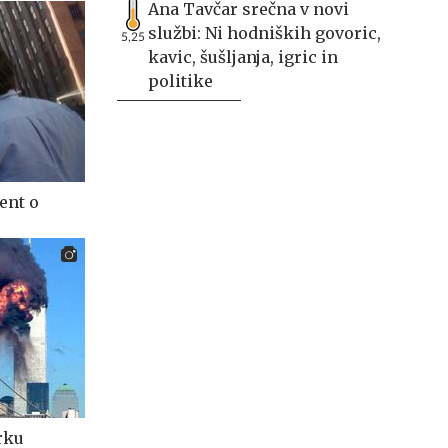
Ana Tavčar srečna v novi
službi: Ni hodniških govoric,
5,25
kavic, šušljanja, igric in
politike
ent o
rku