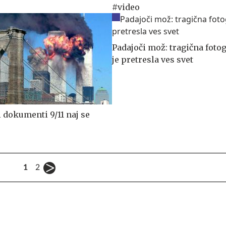
#video
Padajoči mož: tragična fotogr
je pretresla ves svet
i dokumenti 9/11 naj se
1
2