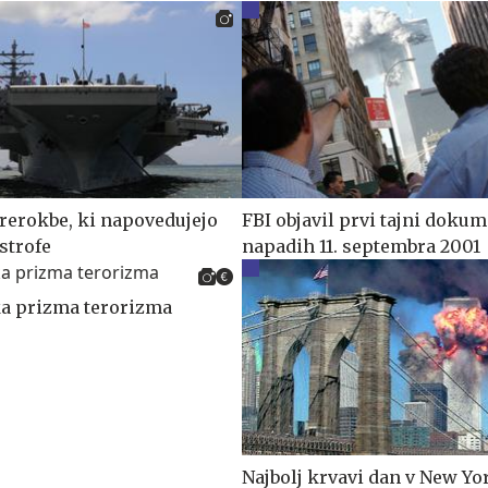
erokbe, ki napovedujejo
FBI objavil prvi tajni dokum
strofe
napadih 11. septembra 2001
ka prizma terorizma
Najbolj krvavi dan v New Yo