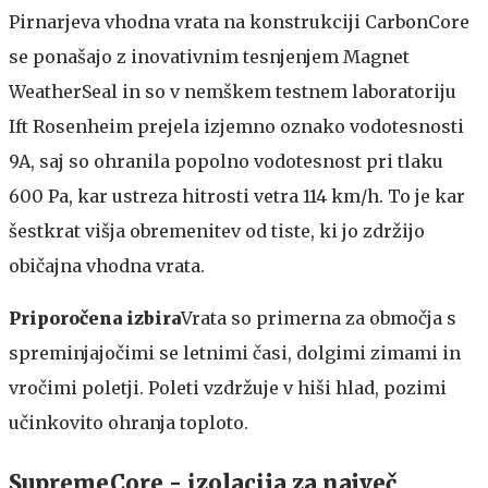
Pirnarjeva vhodna vrata na konstrukciji CarbonCore
se ponašajo z inovativnim tesnjenjem Magnet
WeatherSeal in so v nemškem testnem laboratoriju
Ift Rosenheim prejela izjemno oznako vodotesnosti
9A, saj so ohranila popolno vodotesnost pri tlaku
600 Pa, kar ustreza hitrosti vetra 114 km/h. To je kar
šestkrat višja obremenitev od tiste, ki jo zdržijo
običajna vhodna vrata.
Priporočena izbira
Vrata so primerna za območja s
spreminjajočimi se letnimi časi, dolgimi zimami in
vročimi poletji. Poleti vzdržuje v hiši hlad, pozimi
učinkovito ohranja toploto.
SupremeCore - izolacija za največ