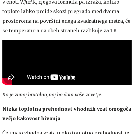
v enoti W/m²K, njegova formula pa izraža, koliko
toplote lahko preide skozi pregrado med dvema
prostoroma na površini enega kvadratnega metra, če
se temperatura na obeh straneh razlikuje za 1 K.
Ko je zunaj brutalno, naj bo dom vaše zavetje.
Nizka toplotna prehodnost vhodnih vrat omogoča
večjo kakovost bivanja
Če imajo vhodna vrata nizko toplotno prehodnost, je