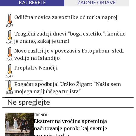
KAJ BERETE
ZADNJE OBJAVE
Odlična novica za voznike od torka naprej
8,37
Tragični zadnji dnevi "boga estetike": končno
je znano, zakaj je umrl
6,45
Novo razkritje v povezavi s Fotopubom: sledi
vodijo na Islandijo
7,68
Preplah v Nemčiji
5,47
Pogačar spodbujal Urško Žigart: "Našla sem
mojega najljubšega turista"
5,53
Ne spreglejte
TRENDI
Ekstremna vročina spreminja
načrtovanje porok: kaj svetuje
organizatorka