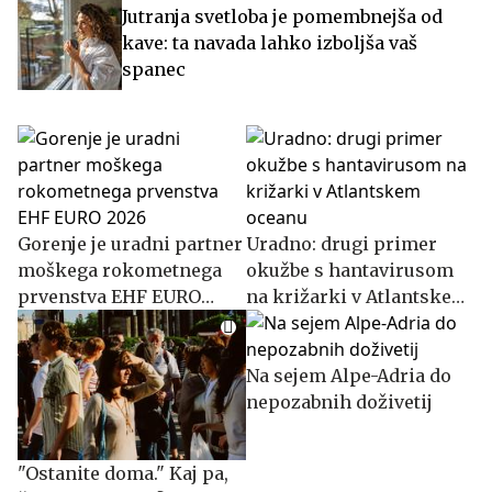
Jutranja svetloba je pomembnejša od
kave: ta navada lahko izboljša vaš
spanec
Gorenje je uradni partner
Uradno: drugi primer
moškega rokometnega
okužbe s hantavirusom
prvenstva EHF EURO
na križarki v Atlantskem
2026
oceanu
Na sejem Alpe-Adria do
nepozabnih doživetij
"Ostanite doma." Kaj pa,