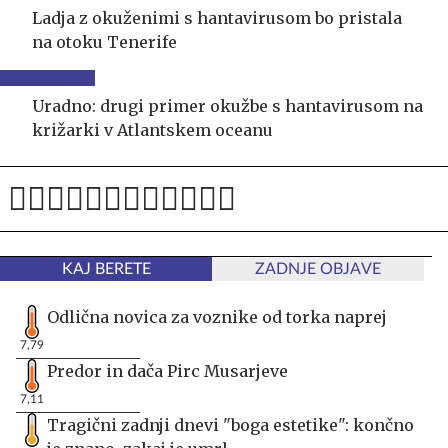
Ladja z okuženimi s hantavirusom bo pristala
na otoku Tenerife
Uradno: drugi primer okužbe s hantavirusom na
križarki v Atlantskem oceanu
KAJ BERETE
ZADNJE OBJAVE
Odlična novica za voznike od torka naprej
7,79
Predor in dača Pirc Musarjeve
7,11
Tragični zadnji dnevi "boga estetike": končno