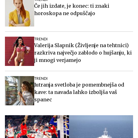
Če jih izdate, je konec: ti znaki
horoskopa ne odpuščajo
TRENDI
Valerija Slapnik (Življenje na tehtnici)
razkriva največjo zablodo o hujšanju, ki
ji mnogi verjamejo
TRENDI
Jutranja svetloba je pomembnejša od
kave: ta navada lahko izboljša vaš
spanec