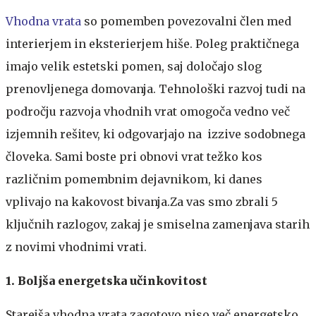
Vhodna vrata
so pomemben povezovalni člen med
interierjem in eksterierjem hiše. Poleg praktičnega
imajo velik estetski pomen, saj določajo slog
prenovljenega domovanja. Tehnološki razvoj tudi na
področju razvoja vhodnih vrat omogoča vedno več
izjemnih rešitev, ki odgovarjajo na izzive sodobnega
človeka. Sami boste pri obnovi vrat težko kos
različnim pomembnim dejavnikom, ki danes
vplivajo na kakovost bivanja.Za vas smo zbrali 5
ključnih razlogov, zakaj je smiselna zamenjava starih
z novimi vhodnimi vrati.
1. Boljša energetska učinkovitost
Starejša vhodna vrata zagotovo niso več energetsko