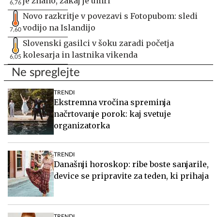
je znano, zakaj je umrl
6,76
Novo razkritje v povezavi s Fotopubom: sledi
vodijo na Islandijo
7,60
Slovenski gasilci v šoku zaradi početja
kolesarja in lastnika vikenda
6,05
Ne spreglejte
TRENDI
Ekstremna vročina spreminja
načrtovanje porok: kaj svetuje
organizatorka
TRENDI
Današnji horoskop: ribe boste sanjarile,
device se pripravite za teden, ki prihaja
TRENDI