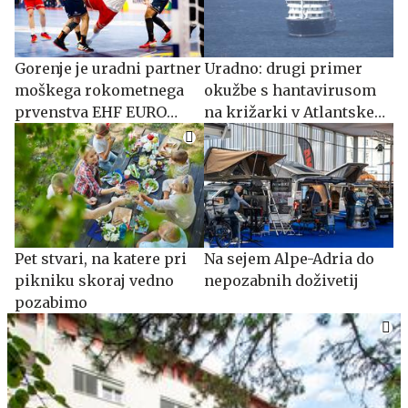
Gorenje je uradni partner
Uradno: drugi primer
moškega rokometnega
okužbe s hantavirusom
prvenstva EHF EURO
na križarki v Atlantskem
2026
oceanu
Pet stvari, na katere pri
Na sejem Alpe-Adria do
pikniku skoraj vedno
nepozabnih doživetij
pozabimo