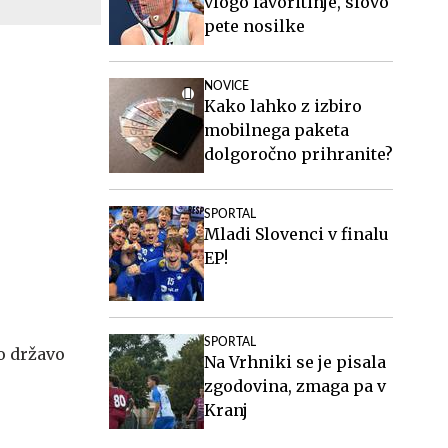
vlogo favoritinje, slovo
pete nosilke
NOVICE
Kako lahko z izbiro
mobilnega paketa
dolgoročno prihranite?
SPORTAL
Mladi Slovenci v finalu
EP!
SPORTAL
o državo
Na Vrhniki se je pisala
zgodovina, zmaga pa v
Kranj