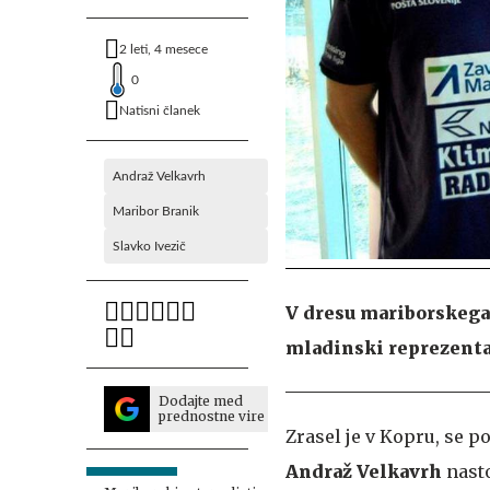
2 leti, 4 mesece
0
Natisni članek
Andraž Velkavrh
Maribor Branik
Slavko Ivezič
V dresu mariborskega
mladinski reprezentant
Dodajte med
prednostne vire
Zrasel je v Kopru, se p
Andraž Velkavrh
nasto