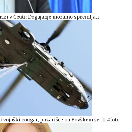
izi v Ceuti: Dogajanje moramo spremljati
 vojaški cougar, požarišče na Bovškem še tli #foto