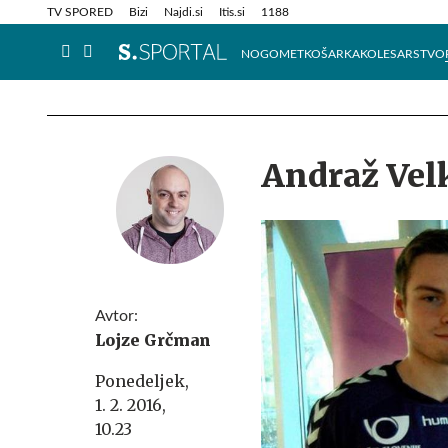
Info in obvestila
Tehnik
TV SPORED
Bizi
Najdi.si
Itis.si
1188
NOGOMET
KOŠARKA
KOLESARSTVO
Andraž Vel
Avtor:
Lojze Grčman
Ponedeljek,
1. 2. 2016,
10.23