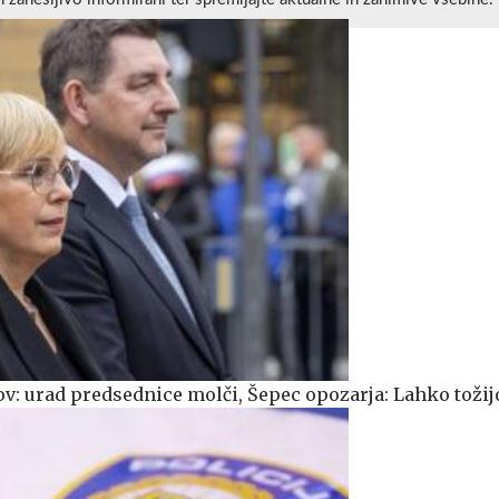
v: urad predsednice molči, Šepec opozarja: Lahko tožij