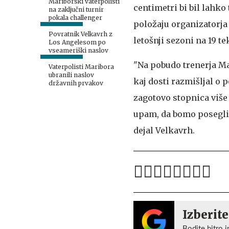
Mariborski vaterpolisti
centimetri bi bil lahko
na zaključni turnir
pokala challenger
položaju organizatorja 
Povratnik Velkavrh z
letošnji sezoni na 19 t
Los Angelesom po
vseameriški naslov
"Na pobudo trenerja Ma
Vaterpolisti Maribora
ubranili naslov
kaj dosti razmišljal o 
državnih prvakov
zagotovo stopnica više 
upam, da bomo posegli p
dejal Velkavrh.
Izberite
Bodite hitro i