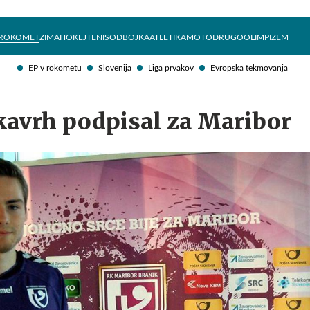
Želite prejemati e-novice?
Uživajmo pametno
ROKOMET
ZIMA
HOKEJ
TENIS
ODBOJKA
ATLETIKA
MOTO
DRUGO
OLIMPIZEM
EP v rokometu
Slovenija
Liga prvakov
Evropska tekmovanja
kavrh podpisal za Maribor