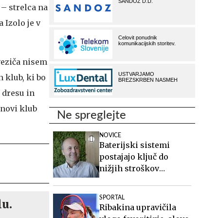
 – strelca na
 Izolo je v
veziča nisem
 klub, ki bo
 dresu in
 novi klub
Ne spreglejte
NOVICE
Baterijski sistemi
postajajo ključ do
nižjih stroškov
elektrike v podjetjih
SPORTAL
lu.
Ribakina upravičila