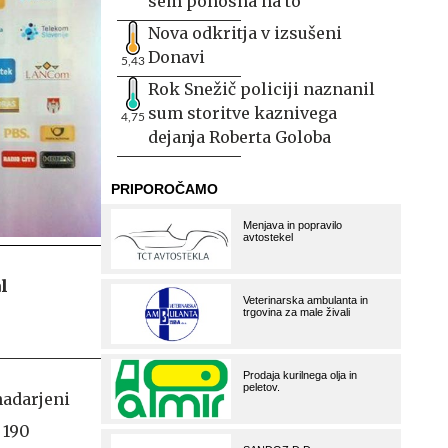
sem ponosna na to
Nova odkritja v izsušeni
Donavi
5,43
Rok Snežič policiji naznanil
sum storitve kaznivega
4,75
dejanja Roberta Goloba
l
nadarjeni
 190