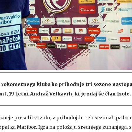
 rokometnega kluba bo prihodnje tri sezone nastopa
, 19-letni Andraž Velkavrh, ki je zdaj še član Izole.
ozneje preselil v Izolo, v prihodnjih treh sezonah pa bo 
pal za Maribor. Igra na položaju srednjega zunanjega, s