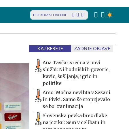
TELEKOM SLOVENIJE
KAJ BERETE
ZADNJE OBJAVE
Ana Tavčar srečna v novi
službi: Ni hodniških govoric,
7,83
kavic, šušljanja, igric in
politike
Arso: Močna nevihta v Sežani
in Pivki. Samo še stopnjevalo
7,79
se bo. #animacija
Slovenska pevka brez dlake
na jeziku: Sem v celibatu in
6,88