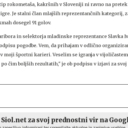
 tip rokometaša, kakršnih v Sloveniji ni ravno na pretek
igre. Je stalni član mlajših reprezentančnih kategorij, za
ekmah dosegel 91 golov.
ribora in selektorja mladinske reprezentance Slavka I
podpisu pogodbe. Vem, da prihajam v odlično organiziran
v moji športni karieri. Veselim se igranja v vijoličastem
o čim boljših rezultatih," je ob podpisu v izjavi za svoj
 Siol.net za svoj prednostni vir na Goog
n zanesljivo informirani ter spremljajte aktualne in zanimive vsebine.