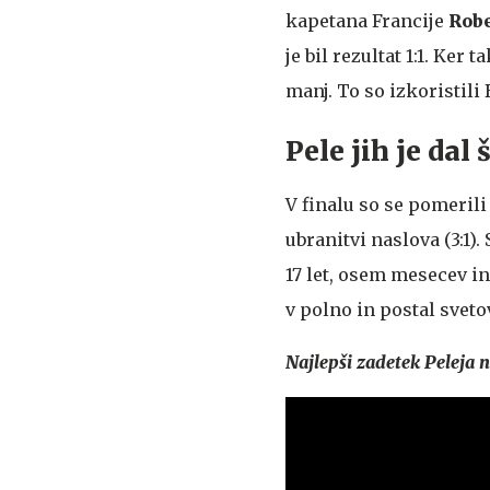
kapetana Francije
Robe
je bil rezultat 1:1. Ker
manj. To so izkoristil
Pele jih je dal 
V finalu so se pomerili
ubranitvi naslova (3:1). 
17 let, osem mesecev in 
v polno in postal sveto
Najlepši zadetek Peleja n