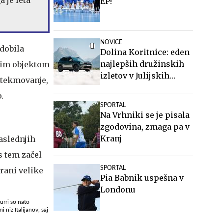
EP!
NOVICE
 dobila
Dolina Koritnice: eden
najlepših družinskih
enim objektom
izletov v Julijskih
a tekmovanje,
Alpah
.
SPORTAL
Na Vrhniki se je pisala
zgodovina, zmaga pa v
Kranj
SPORTAL
Pia Babnik uspešna v
Londonu
urri so nato
 niz Italijanov, saj