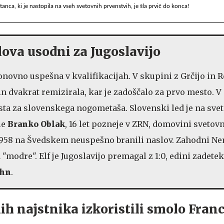
anca, ki je nastopila na vseh svetovnih prvenstvih, je šla prvič do konca!
lova usodni za Jugoslavijo
 ponovno uspešna v kvalifikacijah. V skupini z Grčijo in
in dvakrat remizirala, kar je zadoščalo za prvo mesto. V
sta za slovenskega nogometaša. Slovenski led je na sv
le
Branko Oblak
, 16 let pozneje v ZRN, domovini svetov
 1958 na Švedskem neuspešno branili naslov. Zahodni N
 "modre". Elf je Jugoslavijo premagal z 1:0, edini zadetek
ahn
.
lih najstnika izkoristili smolo Franc