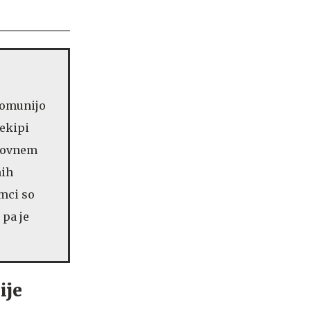
 Romunijo
 ekipi
etovnem
nih
emci so
 pa je
ije