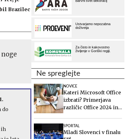
bil Brazilec
a noge
Ne spreglejte
NOVICE
Kateri Microsoft Office
1.
izbrati? Primerjava
različic Office 2024 in
h do
Office 2021.
SPORTAL
jih
Mladi Slovenci v finalu
a je leta