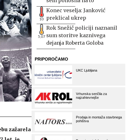
sem ponosna na to
Konec veselja: Janković
preklical ukrep
10
Rok Snežič policiji naznanil
sum storitve kaznivega
5,07
dejanja Roberta Goloba
ebu zažarela
 let, je