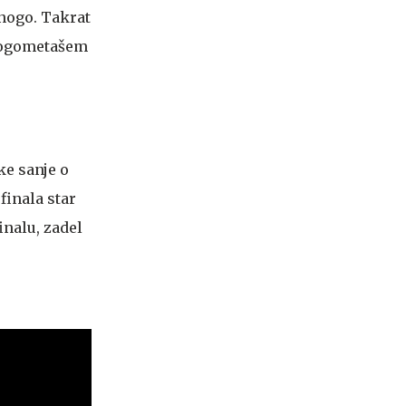
nogo. Takrat
z nogometašem
ke sanje o
 finala star
inalu, zadel