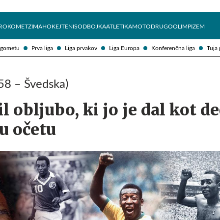
Želite prejemati e-novice?
Uživajmo pametno
ROKOMET
ZIMA
HOKEJ
TENIS
ODBOJKA
ATLETIKA
MOTO
DRUGO
OLIMPIZEM
ogometu
Prva liga
Liga prvakov
Liga Europa
Konferenčna liga
Tuja 
58 – Švedska)
l obljubo, ki jo je dal kot d
u očetu