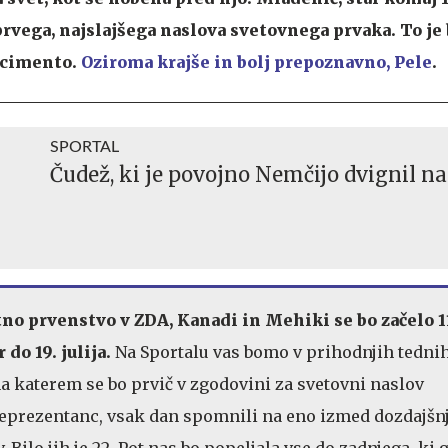
prvega, najslajšega naslova svetovnega prvaka. To je 
scimento.
Oziroma krajše in bolj prepoznavno, Pele
.
SPORTAL
Čudež, ki je povojno Nemčijo dvignil n
o prvenstvo v ZDA, Kanadi in Mehiki se bo začelo 1
r do 19. julija.
Na Sportalu vas bomo v prihodnjih tedni
a katerem se bo prvič v zgodovini za svetovni naslov
reprezentanc, vsak dan spomnili na eno izmed dozdajšn
Bilo jih je 22. Pot nas bo popeljala vse do zadnjega, ki g