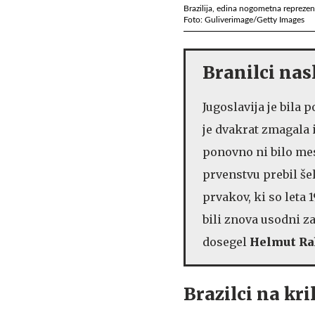
Brazilija, edina nogometna reprezent
Foto: Guliverimage/Getty Images
Branilci nas
Jugoslavija je bila
je dvakrat zmagala 
ponovno ni bilo me
prvenstvu prebil še
prvakov, ki so leta
bili znova usodni za
dosegel
Helmut R
Brazilci na kri