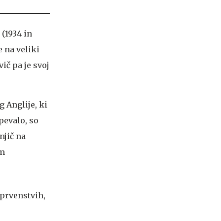
 (1934 in
e na veliki
ič pa je svoj
g Anglije, ki
pevalo, so
njič na
em