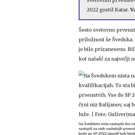
2022 gostil Katar.
V
Šesto svetovno prvenstvo
priložnost še Švedska.
je bilo prizaneseno. Bi
kot nalašč za največji 
Na Švedskem nista nastopila dva nekda
nastopili na vseh naslednjih prvenstv
bodo po SP 2022 izpustil tudi letošn