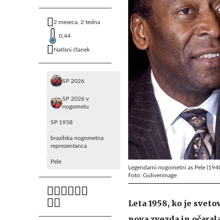
2 meseca, 2 tedna
0,44
Natisni članek
SP 2026
SP 2026 v
nogometu
SP 1958
brazilska nogometna
reprezentanca
Pele
Legendarni nogometni as Pele (1940 -
Foto: Guliverimage
Leta 1958, ko je svet
nova zvezda in očarala