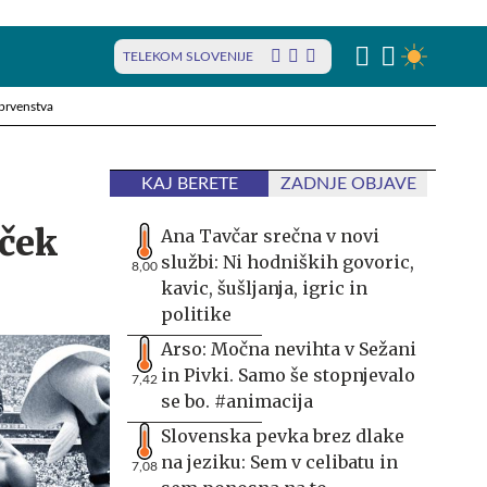
TELEKOM SLOVENIJE
prvenstva
KAJ BERETE
ZADNJE OBJAVE
eček
Ana Tavčar srečna v novi
službi: Ni hodniških govoric,
8,00
kavic, šušljanja, igric in
politike
Arso: Močna nevihta v Sežani
in Pivki. Samo še stopnjevalo
7,42
se bo. #animacija
Slovenska pevka brez dlake
na jeziku: Sem v celibatu in
7,08