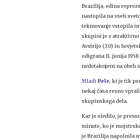
Brazilija, edina repreze
nastopila na vseh sveto
tekmovanje vstopila im
skupini je z atraktivn
Avstrijo (3:0) in Sovjet
odigrana 11. junija 1958
nedotaknjeni na obeh s
Mladi
Pele
, ki je tik 
nekaj časa resno vprašl
skupinskega dela.
Kar je sledilo, je presu
minute, ko je mojstrsko
je Brazilija napolnila m