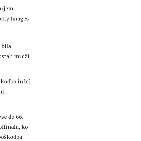
 bila
 ostali mreži
škodbo in bil
mi
Vse do 66.
olfinalu, ko
e poškodba