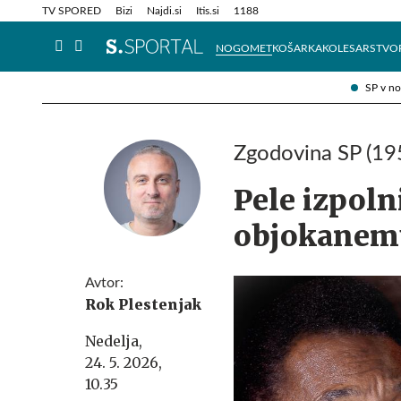
Info in obvestila
Tehnik
TV SPORED
Bizi
Najdi.si
Itis.si
1188
NOGOMET
KOŠARKA
KOLESARSTVO
SP v n
Zgodovina SP (19
Pele izpolni
objokanem
Avtor:
Rok Plestenjak
Nedelja,
24. 5. 2026,
10.35