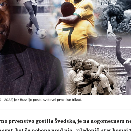
 2022) je z Brazilijo postal svetovni prvak kar trikrat.
ovno prvenstvo gostila Švedska, je na nogometnem n
 svet, kot še nobena pred njo. Mladenič, star komaj 17