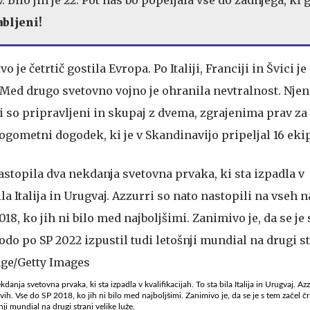
abljeni!
 je četrtič gostila Evropa. Po Italiji, Franciji in Švici je
 Med drugo svetovno vojno je ohranila nevtralnost. Nj
li so pripravljeni in skupaj z dvema, zgrajenima prav z
nogometni dogodek, ki je v Skandinavijo pripeljal 16 ekip
nja svetovna prvaka, ki sta izpadla v kvalifikacijah. To sta bila Italija in Urugvaj. Azz
ih. Vse do SP 2018, ko jih ni bilo med najboljšimi. Zanimivo je, da se je s tem začel črni
ji mundial na drugi strani velike luže.