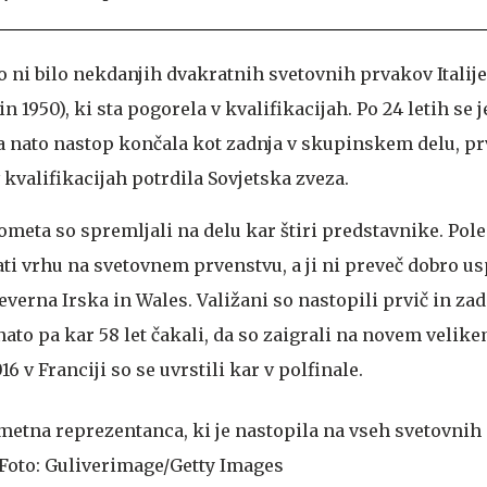
 ni bilo nekdanjih dvakratnih svetovnih prvakov Italije
in 1950), ki sta pogorela v kvalifikacijah. Po 24 letih se j
a nato nastop končala kot zadnja v skupinskem delu, prv
kvalifikacijah potrdila Sovjetska zveza.
ometa so spremljali na delu kar štiri predstavnike. Pole
ati vrhu na svetovnem prvenstvu, a ji ni preveč dobro us
everna Irska in Wales. Valižani so nastopili prvič in zad
ato pa kar 58 let čakali, da so zaigrali na novem velik
 v Franciji so se uvrstili kar v polfinale.