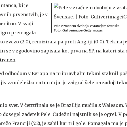
ntanca, ki je
vnih prvenstvih, je v
enitno. V svoji
Pele v zračnem dvoboju z vratarjem Švedske.
Foto: Guliverimage/Getty Images
o igro premagala
sko zvezo (2:0), remizirala pa proti Angliji (0:0). Tekma je
 in se v zgodovino zapisala kot prva na SP, na kateri sta
traneh.
pred odhodom v Evropo na pripravljalni tekmi staknil po
jiv za udeležbo na turnirju, je zaigral šele na zadnji tek
nilo svet. V četrtfinalu se je Brazilija mučila z Walesom. 
 dosegel zadetek Pele. Čudežni najstnik se je ogrel. V p
režo Franciji (5:2), je zabil kar tri gole. Pomagala mu j