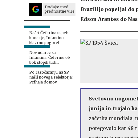
Dodajte med
Brazilijo popeljal do 
prednostne vire
Edson Arantes do Na
Načrt Čeferina uspel:
konec je, Infantino
klavrno pogorel
Nov udarec za
Infantina: Čeferinu ob
bok stopili tudi
Američani
Po razočaranju na SP
našli novega selektorja:
Prihaja domov
Svetovno nogometn
junija in trajalo ka
začetka mundiala, n
potegovalo kar 48 
svetovnih prvenstev. 