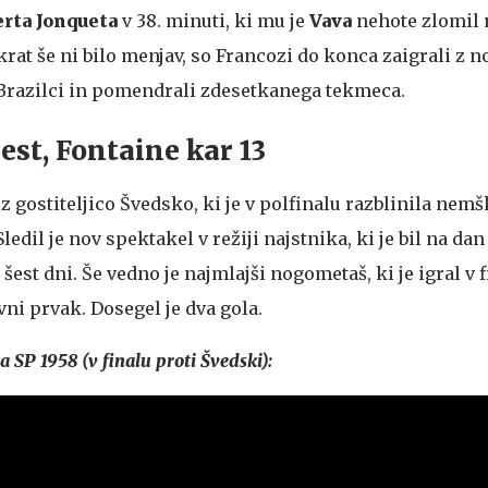
rta Jonqueta
v 38. minuti, ki mu je
Vava
nehote zlomil 
 takrat še ni bilo menjav, so Francozi do konca zaigrali 
i Brazilci in pomendrali zdesetkanega tekmeca.
šest, Fontaine kar 13
 z gostiteljico Švedsko, ki je v polfinalu razblinila nemš
Sledil je nov spektakel v režiji najstnika, ki je bil na dan
šest dni. Še vedno je najmlajši nogometaš, ki je igral v f
vni prvak. Dosegel je dva gola.
a SP 1958 (v finalu proti Švedski):