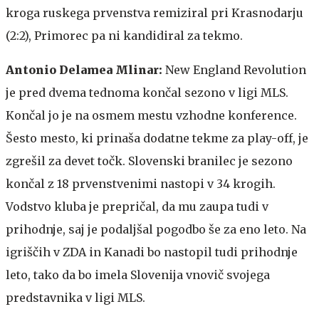
kroga ruskega prvenstva remiziral pri Krasnodarju
(2:2), Primorec pa ni kandidiral za tekmo.
Antonio Delamea Mlinar:
New England Revolution
je pred dvema tednoma končal sezono v ligi MLS.
Končal jo je na osmem mestu vzhodne konference.
Šesto mesto, ki prinaša dodatne tekme za play-off, je
zgrešil za devet točk. Slovenski branilec je sezono
končal z 18 prvenstvenimi nastopi v 34 krogih.
Vodstvo kluba je prepričal, da mu zaupa tudi v
prihodnje, saj je podaljšal pogodbo še za eno leto. Na
igriščih v ZDA in Kanadi bo nastopil tudi prihodnje
leto, tako da bo imela Slovenija vnovič svojega
predstavnika v ligi MLS.