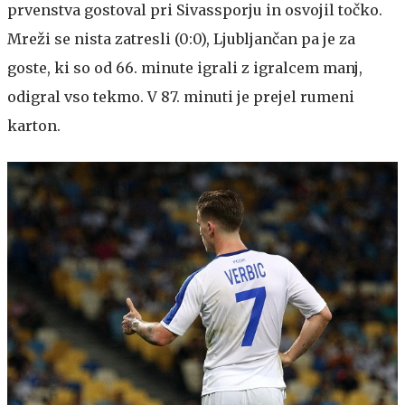
prvenstva gostoval pri Sivassporju in osvojil točko.
Mreži se nista zatresli (0:0), Ljubljančan pa je za
goste, ki so od 66. minute igrali z igralcem manj,
odigral vso tekmo. V 87. minuti je prejel rumeni
karton.