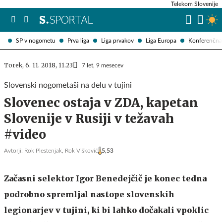
Telekom Slovenije
SP v nogometu
Prva liga
Liga prvakov
Liga Europa
Konferenčna 
Torek, 6. 11. 2018, 11.23
7 let, 9 mesecev
Slovenski nogometaši na delu v tujini
Slovenec ostaja v ZDA, kapetan
Slovenije v Rusiji v težavah
#video
Avtorji:
Rok Plestenjak,
Rok Viškovič
5,53
Začasni selektor Igor Benedejčič je konec tedna
podrobno spremljal nastope slovenskih
legionarjev v tujini, ki bi lahko dočakali vpoklic