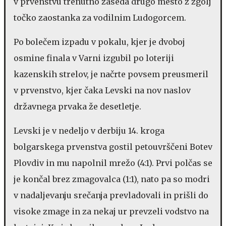
v prvenstvu trenutno zaseda drugo mesto z zgolj
točko zaostanka za vodilnim Ludogorcem.
Po bolečem izpadu v pokalu, kjer je dvoboj
osmine finala v Varni izgubil po loteriji
kazenskih strelov, je načrte povsem preusmeril
v prvenstvo, kjer čaka Levski na nov naslov
državnega prvaka že desetletje.
Levski je v nedeljo v derbiju 14. kroga
bolgarskega prvenstva gostil petouvrščeni Botev
Plovdiv in mu napolnil mrežo (4:1). Prvi polčas se
je končal brez zmagovalca (1:1), nato pa so modri
v nadaljevanju srečanja prevladovali in prišli do
visoke zmage in za nekaj ur prevzeli vodstvo na