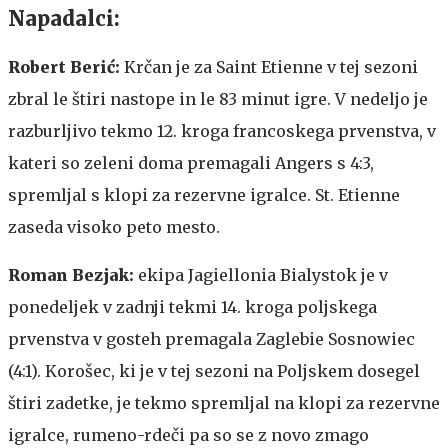
Napadalci:
Robert Berić:
Krčan je za Saint Etienne v tej sezoni
zbral le štiri nastope in le 83 minut igre. V nedeljo je
razburljivo tekmo 12. kroga francoskega prvenstva, v
kateri so zeleni doma premagali Angers s 4:3,
spremljal s klopi za rezervne igralce. St. Etienne
zaseda visoko peto mesto.
Roman Bezjak:
ekipa Jagiellonia Bialystok je v
ponedeljek v zadnji tekmi 14. kroga poljskega
prvenstva v gosteh premagala Zaglebie Sosnowiec
(4:1). Korošec, ki je v tej sezoni na Poljskem dosegel
štiri zadetke, je tekmo spremljal na klopi za rezervne
igralce, rumeno-rdeči pa so se z novo zmago