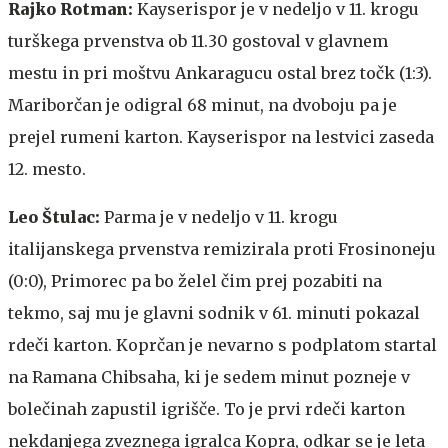
Rajko Rotman:
Kayserispor je v nedeljo v 11. krogu
turškega prvenstva ob 11.30 gostoval v glavnem
mestu in pri moštvu Ankaragucu ostal brez točk (1:3).
Mariborčan je odigral 68 minut, na dvoboju pa je
prejel rumeni karton. Kayserispor na lestvici zaseda
12. mesto.
Leo Štulac:
Parma je v nedeljo v 11. krogu
italijanskega prvenstva remizirala proti Frosinoneju
(0:0), Primorec pa bo želel čim prej pozabiti na
tekmo, saj mu je glavni sodnik v 61. minuti pokazal
rdeči karton. Koprčan je nevarno s podplatom startal
na Ramana Chibsaha, ki je sedem minut pozneje v
bolečinah zapustil igrišče. To je prvi rdeči karton
nekdanjega zveznega igralca Kopra, odkar se je leta