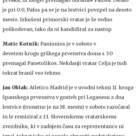
je pri 0:0, Pafos pa se je na lestvici povzpel na deseto
mesto. Izkušeni primorski vratar je še vedno
poškodovan, tako da ni kandidiral za nastop.
Matic Kotnik:
Panionios je v soboto v
devetem krogu grškega prvenstva doma s 3:0
premagal Panetolikos. Nekdanji vratar Celja je tudi
tokrat branil vso tekmo.
Jan Oblak:
Atletico Madrid je v uvodni tekmi 11. kroga
španskega prvenstva v gosteh pri Leganesu z dna
lestvice (trenutno je na 18. mestu) v soboto razočaral
in le remiziral z 1:1. Slovenskemu vratarskemu
zvezdniku, ki v zadnjem času za reprezentanco ni
igral, tokrat tako ni uspelo ohraniti nedotaknjene