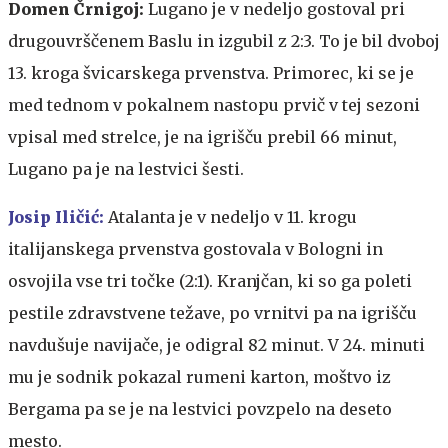
Domen Črnigoj:
Lugano je v nedeljo gostoval pri
drugouvrščenem Baslu in izgubil z 2:3. To je bil dvoboj
13. kroga švicarskega prvenstva. Primorec, ki se je
med tednom v pokalnem nastopu prvič v tej sezoni
vpisal med strelce, je na igrišču prebil 66 minut,
Lugano pa je na lestvici šesti.
Josip Iličić:
Atalanta je v nedeljo v 11. krogu
italijanskega prvenstva gostovala v Bologni in
osvojila vse tri točke (2:1). Kranjčan, ki so ga poleti
pestile zdravstvene težave, po vrnitvi pa na igrišču
navdušuje navijače, je odigral 82 minut. V 24. minuti
mu je sodnik pokazal rumeni karton, moštvo iz
Bergama pa se je na lestvici povzpelo na deseto
mesto.