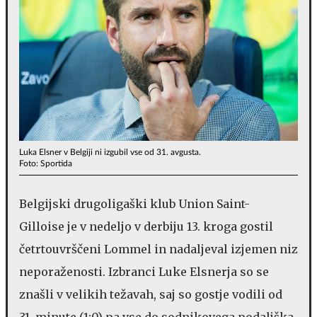
Luka Elsner v Belgiji ni izgubil vse od 31. avgusta.
Foto: Sportida
Belgijski drugoligaški klub Union Saint-
Gilloise je v nedeljo v derbiju 13. kroga gostil
četrtouvrščeni Lommel in nadaljeval izjemen niz
neporaženosti. Izbranci Luke Elsnerja so se
znašli v velikih težavah, saj so gostje vodili od
31. minute (1:0) pa vse do sodnikovega podaljška,