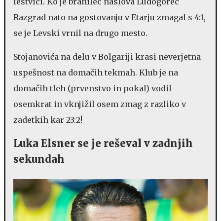
lestvici. Ko je branilec naslova Ludogorec
Razgrad nato na gostovanju v Etarju zmagal s 4:1,
se je Levski vrnil na drugo mesto.
Stojanovića na delu v Bolgariji krasi neverjetna
uspešnost na domačih tekmah. Klub je na
domačih tleh (prvenstvo in pokal) vodil
osemkrat in vknjižil osem zmag z razliko v
zadetkih kar 23:2!
Luka Elsner se je reševal v zadnjih
sekundah