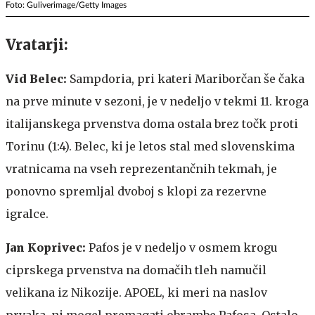
Foto: Guliverimage/Getty Images
Vratarji:
Vid Belec:
Sampdoria, pri kateri Mariborčan še čaka
na prve minute v sezoni, je v nedeljo v tekmi 11. kroga
italijanskega prvenstva doma ostala brez točk proti
Torinu (1:4). Belec, ki je letos stal med slovenskima
vratnicama na vseh reprezentančnih tekmah, je
ponovno spremljal dvoboj s klopi za rezervne
igralce.
Jan Koprivec:
Pafos je v nedeljo v osmem krogu
ciprskega prvenstva na domačih tleh namučil
velikana iz Nikozije. APOEL, ki meri na naslov
prvaka, ni mogel premagati obrambe Pafosa. Ostalo