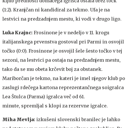
kljub prednosti domačega igrišča ostala brez točk
(1:2). Kranjčan ni kandidiral za tekmo. Ufa je na
lestvici na predzadnjem mestu, ki vodi v drugo ligo.
Luka Krajnc:
Frosinone je v nedeljo v 11. krogu
italijanskega prvenstva gostoval pri Parmi in osvojil
točko (0:0). Frosinone je osvojil šele šesto točko v tej
sezoni, na lestvici pa ostaja na predzadnjem mestu,
tako da se mu obeta krčevit boj za obstanek.
Mariborčan je tekmo, na kateri je imel njegov klub po
zaslugi rdečega kartona reprezentančnega soigralca
Lea Štulca (Parma) igralca več od 61.
minute, spremljal s klopi za rezervne igralce.
Miha Mevlja:
izkušeni slovenski branilec je lahko