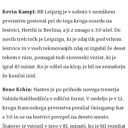
Kevin Kampl:
RB Leipzig je v soboto v nemškem
prvenstvu gostoval pri do tega kroga sosedu na
lestvici, Herthi iz Berlina, a ji z zmago s 3:0 ušel. Do
novih treh točk je Leipzigu, ki je zdaj tik pod vrhom
lestvice in v vseh tekmovanjih zdaj ni izgubil že deset
tekem v nizu, pomagal tudi slovenski vezist, ki je
igral 83 minut. Ko je odšel na klop, je bil na semaforju
že končni izid.
Rene Krhin:
Nantes je po prihodu novega trenerja
Vahida Halilhodžića v odlični formi. V nedeljo je v 12.
krogu francoskega prvenstva ponižal Guingamp kar
s 5:0 in se na lestvici povzpel na deseto mesto.
Štajerec je vstopil v igro v 81. minuti, ko je bil rezultat