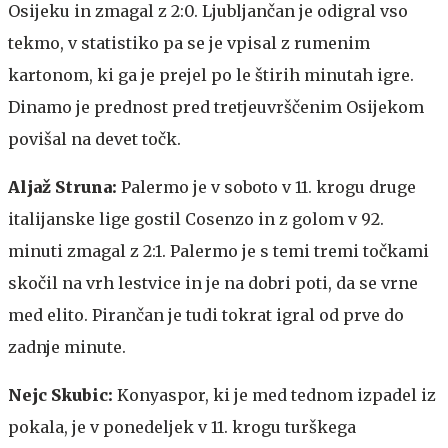
Osijeku in zmagal z 2:0. Ljubljančan je odigral vso
tekmo, v statistiko pa se je vpisal z rumenim
kartonom, ki ga je prejel po le štirih minutah igre.
Dinamo je prednost pred tretjeuvrščenim Osijekom
povišal na devet točk.
Aljaž Struna:
Palermo je v soboto v 11. krogu druge
italijanske lige gostil Cosenzo in z golom v 92.
minuti zmagal z 2:1. Palermo je s temi tremi točkami
skočil na vrh lestvice in je na dobri poti, da se vrne
med elito. Pirančan je tudi tokrat igral od prve do
zadnje minute.
Nejc Skubic:
Konyaspor, ki je med tednom izpadel iz
pokala, je v ponedeljek v 11. krogu turškega