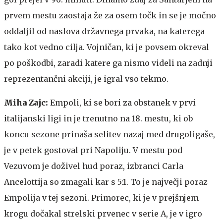
prvem mestu zaostaja že za osem točk in se je močno
oddaljil od naslova državnega prvaka, na katerega
tako kot vedno cilja. Vojničan, ki je povsem okreval
po poškodbi, zaradi katere ga nismo videli na zadnji
reprezentančni akciji, je igral vso tekmo.
Miha Zajc:
Empoli, ki se bori za obstanek v prvi
italijanski ligi in je trenutno na 18. mestu, ki ob
koncu sezone prinaša selitev nazaj med drugoligaše,
je v petek gostoval pri Napoliju. V mestu pod
Vezuvom je doživel hud poraz, izbranci Carla
Ancelottija so zmagali kar s 5:1. To je največji poraz
Empolija v tej sezoni. Primorec, ki je v prejšnjem
krogu dočakal strelski prvenec v serie A, je v igro