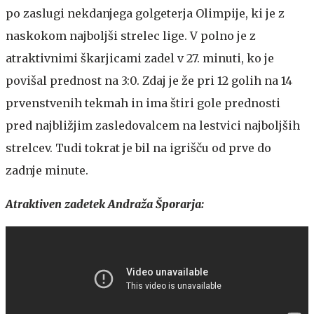
po zaslugi nekdanjega golgeterja Olimpije, ki je z
naskokom najboljši strelec lige. V polno je z
atraktivnimi škarjicami zadel v 27. minuti, ko je
povišal prednost na 3:0. Zdaj je že pri 12 golih na 14
prvenstvenih tekmah in ima štiri gole prednosti
pred najbližjim zasledovalcem na lestvici najboljših
strelcev. Tudi tokrat je bil na igrišču od prve do
zadnje minute.
Atraktiven zadetek Andraža Šporarja: