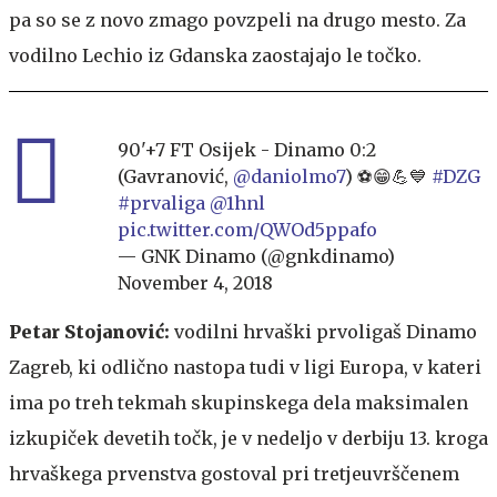
pa so se z novo zmago povzpeli na drugo mesto. Za
vodilno Lechio iz Gdanska zaostajajo le točko.
90'+7 FT Osijek - Dinamo 0:2
(Gavranović,
@daniolmo7
) ⚽️😁💪💙
#DZG
#prvaliga
@1hnl
pic.twitter.com/QWOd5ppafo
— GNK Dinamo (@gnkdinamo)
November 4, 2018
Petar Stojanović:
vodilni hrvaški prvoligaš Dinamo
Zagreb, ki odlično nastopa tudi v ligi Europa, v kateri
ima po treh tekmah skupinskega dela maksimalen
izkupiček devetih točk, je v nedeljo v derbiju 13. kroga
hrvaškega prvenstva gostoval pri tretjeuvrščenem