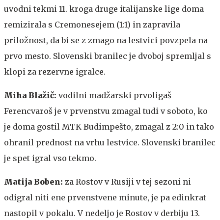
uvodni tekmi 11. kroga druge italijanske lige doma
remizirala s Cremonesejem (1:1) in zapravila
priložnost, da bi se z zmago na lestvici povzpela na
prvo mesto. Slovenski branilec je dvoboj spremljal s
klopi za rezervne igralce.
Miha Blažič:
vodilni madžarski prvoligaš
Ferencvaroš je v prvenstvu zmagal tudi v soboto, ko
je doma gostil MTK Budimpešto, zmagal z 2:0 in tako
ohranil prednost na vrhu lestvice. Slovenski branilec
je spet igral vso tekmo.
Matija Boben:
za Rostov v Rusiji v tej sezoni ni
odigral niti ene prvenstvene minute, je pa edinkrat
nastopil v pokalu. V nedeljo je Rostov v derbiju 13.