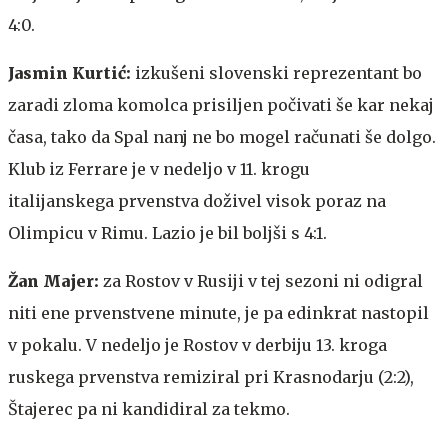
4:0.
Jasmin Kurtić:
izkušeni slovenski reprezentant bo
zaradi zloma komolca prisiljen počivati še kar nekaj
časa, tako da Spal nanj ne bo mogel računati še dolgo.
Klub iz Ferrare je v nedeljo v 11. krogu
italijanskega prvenstva doživel visok poraz na
Olimpicu v Rimu. Lazio je bil boljši s 4:1.
Žan Majer:
za Rostov v Rusiji v tej sezoni ni odigral
niti ene prvenstvene minute, je pa edinkrat nastopil
v pokalu. V nedeljo je Rostov v derbiju 13. kroga
ruskega prvenstva remiziral pri Krasnodarju (2:2),
Štajerec pa ni kandidiral za tekmo.