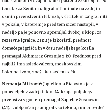
nad statusom v svojem klubu pošteno zaskrbljen. Po
tem, ko za Zenit ni odigral niti minute na zadnjih
osmih prvenstvenih tekmah, v četrtek ni zaigral niti
v pokalu, v katerem je pred tem sicer nastopil, v
nedeljo pa je ponovno spremljal dvoboj s klopi za
rezervne igralce. Zenit je izkoristil prednost
domačega igrišča in v času nedeljskega kosila
premagal Akhmat iz Groznija z 1:0. Prednost pred
najbližjim zasledovalcem, moskovskim
Lokomotivom, znaša kar sedem točk.
Nemanja Mitrović:
Jagiellonia Bialystok je v
ponedeljek v zadnji tekmi 14. kroga poljskega
prvenstva v gosteh premagal Zaglebie Sosnowiec
(4:1). Ljubljančan je odigral vso tekmo, rumeno-rdeči