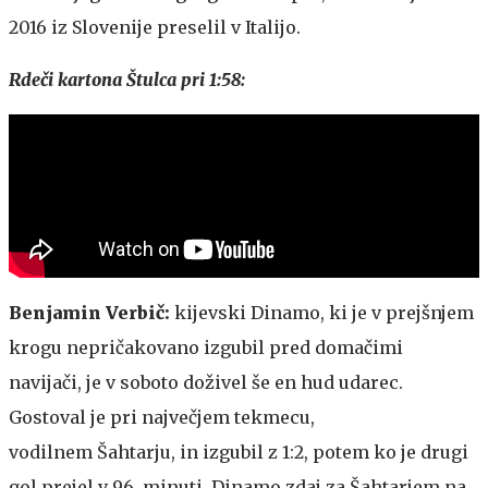
2016 iz Slovenije preselil v Italijo.
Rdeči kartona Štulca pri 1:58:
Benjamin Verbič:
kijevski Dinamo, ki je v prejšnjem
krogu nepričakovano izgubil pred domačimi
navijači, je v soboto doživel še en hud udarec.
Gostoval je pri največjem tekmecu,
vodilnem Šahtarju, in izgubil z 1:2, potem ko je drugi
gol prejel v 96. minuti. Dinamo zdaj za Šahtarjem na