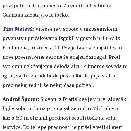
povzpeli na drugo mesto. Za vodilno Lechio iz
Gdanska zaostajajo le točko.
Tim Matavž:
Vitesse je v soboto v nizozemskem
prvenstvu pričakovano izgubil v gosteh pri PSV iz
Eindhovna, in sicer z 0:1. PSV je tako v enajsti tekmi
nove prvenstvene sezone še enajstič zmagal. Proti
svojemu nekdanjemu delodajalcu Primorec seveda ni
igral, saj bo zaradi hude poškodbe, ki jo je staknil
pred nekaj tedni, še nekaj časa počival.
Andraž Šporar:
Slovan iz Bratislave je v prvi slovaški
ligi v soboto doma premagal Zemplin Michalovce
kar s 6:0 in ohranil prednost šestih točk na vrhu
lestvice. Do te lepe prednosti je prišel v veliki meri