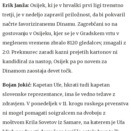
Erik Janža:
Osijek, ki je v hrvaški prvi ligi trenutno
tretji, je v nedeljo zapravil priložnost, da bi pokvaril
načrte favoriziranemu Dinamu. Zagrebčani so na
gostovanju v Osijeku, kjer se je v Gradskem vrtu v
meglenem vremenu zbralo 8120 gledalcev, zmagali z
2:0. Prekmurec zaradi kazni prejetih kartonov ni
kandidiral za nastop, Osijek pa po novem za
Dinamom zaostaja devet točk.
Bojan Jokić:
Kapetan Ufe, hkrati tudi kapetan
slovenske reprezentance, ima še vedno težave z
zdravjem. V ponedeljek v 11. krogu ruskega prvenstva
ni mogel pomagati soigralcem na dvoboju z
moštvom Krila Sovetov iz Samare, na katerem je Ufa