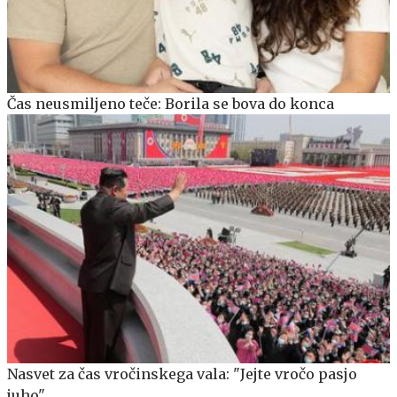
Čas neusmiljeno teče: Borila se bova do konca
Nasvet za čas vročinskega vala: "Jejte vročo pasjo
juho"