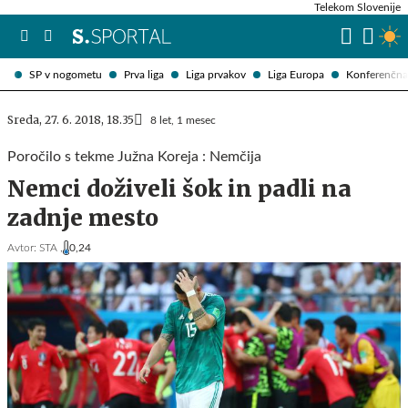
Telekom Slovenije
SP v nogometu
Prva liga
Liga prvakov
Liga Europa
Konferenčna 
Sreda, 27. 6. 2018, 18.35
8 let, 1 mesec
Poročilo s tekme Južna Koreja : Nemčija
Nemci doživeli šok in padli na
zadnje mesto
Avtor:
STA ,
0,24