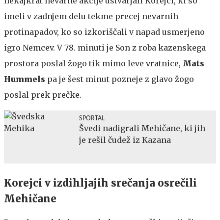
nekajkrat nevarne akcije ustvarjali Korejci, ki so
imeli v zadnjem delu tekme precej nevarnih
protinapadov, ko so izkoriščali v napad usmerjeno
igro Nemcev. V 78. minuti je Son z roba kazenskega
prostora poslal žogo tik mimo leve vratnice,
Mats
Hummels
pa je šest minut pozneje z glavo žogo
poslal prek prečke.
SPORTAL
Švedi nadigrali Mehičane, ki jih
je rešil čudež iz Kazana
Korejci v izdihljajih srečanja osrečili
Mehičane