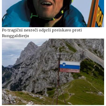
Po tragični nesreči odprli preiskavo proti
Runggaldierju