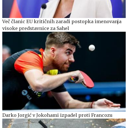
Več članic EU kritičnih zaradi postopka imenovanja
visoke predstavnice za Sahel
Darko Jorgić v Jokohami izpadel proti Francozu