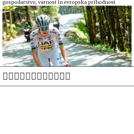
gospodarstvo, varnost in evropska prihodnost
Pogačar prvič preizkusil traso domačega EP: Zmagal
bo kakovosten kolesar #video