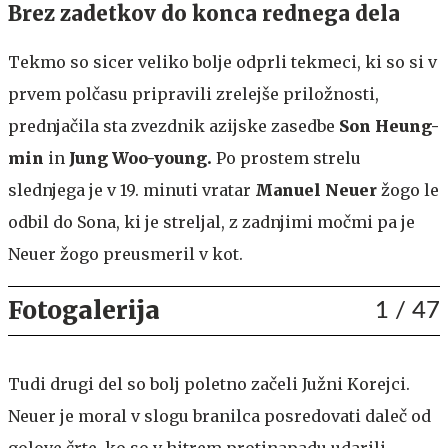
Brez zadetkov do konca rednega dela
Tekmo so sicer veliko bolje odprli tekmeci, ki so si v
prvem polčasu pripravili zrelejše priložnosti,
prednjačila sta zvezdnik azijske zasedbe
Son Heung-
min
in
Jung Woo-young.
Po prostem strelu
slednjega je v 19. minuti vratar
Manuel Neuer
žogo le
odbil do Sona, ki je streljal, z zadnjimi močmi pa je
Neuer žogo preusmeril v kot.
Fotogalerija
1
/ 47
Tudi drugi del so bolj poletno začeli Južni Korejci.
Neuer je moral v slogu branilca posredovati daleč od
golove črte, ko so v hitrem protinapadu udarili