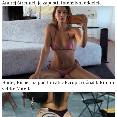
Andrej Štremfelj je zapustil intenzivni oddelek
Hailey Bieber na počitnicah v Evropi: rožnat bikini in
veliko Nutelle