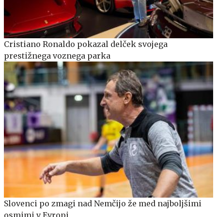
Cristiano Ronaldo pokazal delček svojega
prestižnega voznega parka
Slovenci po zmagi nad Nemčijo že med najboljšimi
osmimi v Evropi