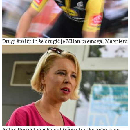
Drugi šprint in še drugič je Milan premagal Magniera
Anton Rop ustanavlja politično stranko, neuradno