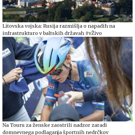
Litovska vojska: Rusija razmišlja o napadih na
infrastrukturo v baltskih državah #vŽivo
Na Touru za ženske zaostrili nadzor zaradi
domnevnega podlaganja športnih nedrčkov