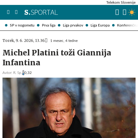
Telekom Slovenije
SP v nogometu
Prva liga
Liga prvakov
Liga Europa
Konferenčna 
Torek, 9. 6. 2026, 13.36
1 mesec, 4 tedne
Michel Platini toži Giannija
Infantina
Avtor:
R. Sp.
0,32