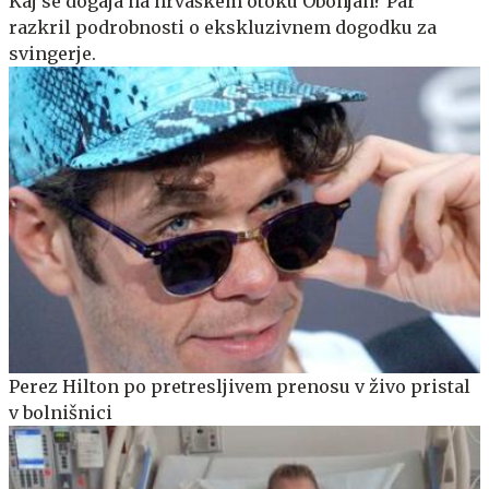
Kaj se dogaja na hrvaškem otoku Obonjan? Par
razkril podrobnosti o ekskluzivnem dogodku za
svingerje.
Perez Hilton po pretresljivem prenosu v živo pristal
v bolnišnici