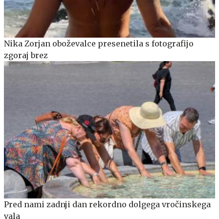
Nika Zorjan oboževalce presenetila s fotografijo
zgoraj brez
Pred nami zadnji dan rekordno dolgega vročinskega
vala