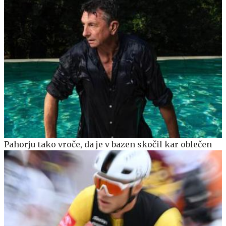
Pahorju tako vroče, da je v bazen skočil kar oblečen