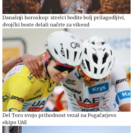
Današnji horoskop: strelci bodite bolj prilagodljivi,
dvojčki boste delali načrte za vikend
Del Toro svojo prihodnost vezal na Pogačarjevo
ekipo UAE