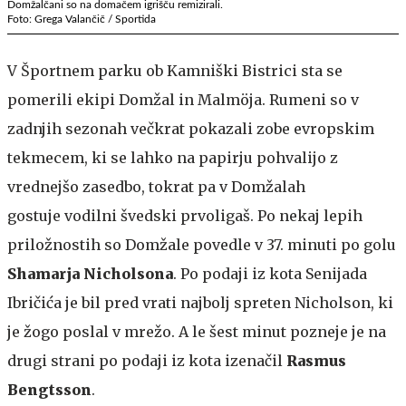
Domžalčani so na domačem igrišču remizirali.
Foto: Grega Valančič / Sportida
V Športnem parku ob Kamniški Bistrici sta se
pomerili ekipi Domžal in Malmöja. Rumeni so v
zadnjih sezonah večkrat pokazali zobe evropskim
tekmecem, ki se lahko na papirju pohvalijo z
vrednejšo zasedbo, tokrat pa v Domžalah
gostuje vodilni švedski prvoligaš. Po nekaj lepih
priložnostih so Domžale povedle v 37. minuti po golu
Shamarja Nicholsona
. Po podaji iz kota Senijada
Ibričića je bil pred vrati najbolj spreten Nicholson, ki
je žogo poslal v mrežo. A le šest minut pozneje je na
drugi strani po podaji iz kota izenačil
Rasmus
Bengtsson
.