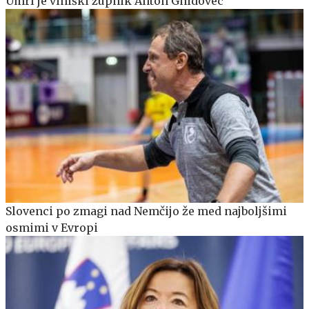
Umrl je viniški župnik Anton Gnidovec
Slovenci po zmagi nad Nemčijo že med najboljšimi
osmimi v Evropi