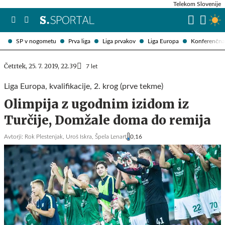
Telekom Slovenije
SP v nogometu
Prva liga
Liga prvakov
Liga Europa
Konferenčna 
Četrtek, 25. 7. 2019, 22.39
7 let
Liga Europa, kvalifikacije, 2. krog (prve tekme)
Olimpija z ugodnim izidom iz
Turčije, Domžale doma do remija
Avtorji:
Rok Plestenjak,
Uroš Iskra,
Špela Lenart
0,16