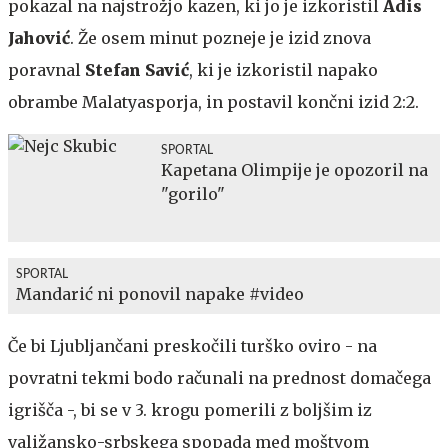
pokazal na najstrožjo kazen, ki jo je izkoristil
Adis
Jahović
. Že osem minut pozneje je izid znova
poravnal
Stefan Savić
, ki je izkoristil napako
obrambe Malatyasporja, in postavil končni izid 2:2.
SPORTAL
Kapetana Olimpije je opozoril na
"gorilo"
SPORTAL
Mandarić ni ponovil napake #video
Če bi Ljubljančani preskočili turško oviro - na
povratni tekmi bodo računali na prednost domačega
igrišča -, bi se v 3. krogu pomerili z boljšim iz
valižansko-srbskega spopada med moštvom