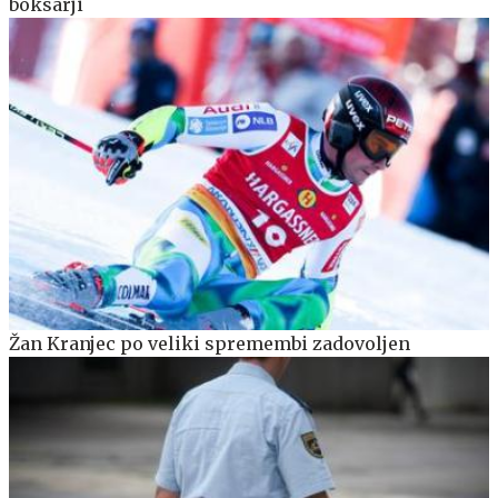
boksarji
Žan Kranjec po veliki spremembi zadovoljen