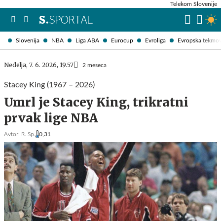
Telekom Slovenije
Slovenija
NBA
Liga ABA
Eurocup
Evroliga
Evropska tekmo
Nedelja, 7. 6. 2026, 19.57
2 meseca
Stacey King (1967 – 2026)
Umrl je Stacey King, trikratni
prvak lige NBA
Avtor:
R. Sp.
0,31