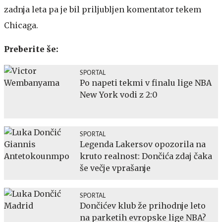
zadnja leta pa je bil priljubljen komentator tekem
Chicaga.
Preberite še:
SPORTAL
Po napeti tekmi v finalu lige NBA
New York vodi z 2:0
SPORTAL
Legenda Lakersov opozorila na
kruto realnost: Dončića zdaj čaka
še večje vprašanje
SPORTAL
Dončićev klub že prihodnje leto
na parketih evropske lige NBA?