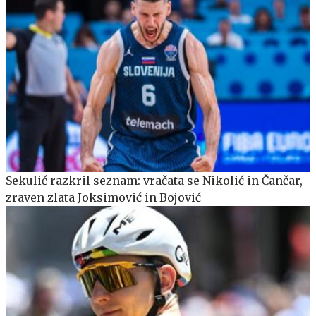
Sekulić razkril seznam: vračata se Nikolić in Čančar,
zraven zlata Joksimović in Bojović