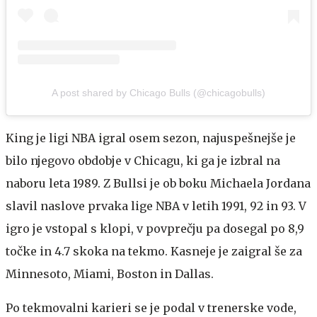
A post shared by Chicago Bulls (@chicagobulls)
King je ligi NBA igral osem sezon, najuspešnejše je
bilo njegovo obdobje v Chicagu, ki ga je izbral na
naboru leta 1989. Z Bullsi je ob boku Michaela Jordana
slavil naslove prvaka lige NBA v letih 1991, 92 in 93. V
igro je vstopal s klopi, v povprečju pa dosegal po 8,9
točke in 4.7 skoka na tekmo. Kasneje je zaigral še za
Minnesoto, Miami, Boston in Dallas.
Po tekmovalni karieri se je podal v trenerske vode,