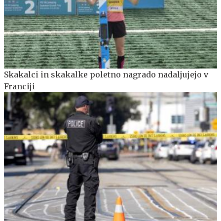
Skakalci in skakalke poletno nagrado nadaljujejo v
Franciji