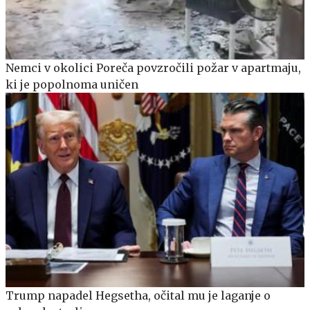
Nemci v okolici Poreča povzročili požar v apartmaju,
ki je popolnoma uničen
Trump napadel Hegsetha, očital mu je laganje o