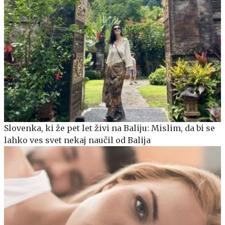
Slovenka, ki že pet let živi na Baliju: Mislim, da bi se
lahko ves svet nekaj naučil od Balija