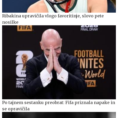
Ribakina upravičila vlogo favoritinje, slovo pete
nosilke
Po tajnem sestanku preobrat: Fifa priznala napake in
se opravičila