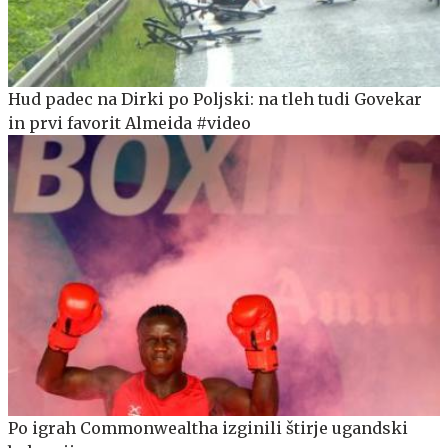
Hud padec na Dirki po Poljski: na tleh tudi Govekar
in prvi favorit Almeida #video
Po igrah Commonwealtha izginili štirje ugandski