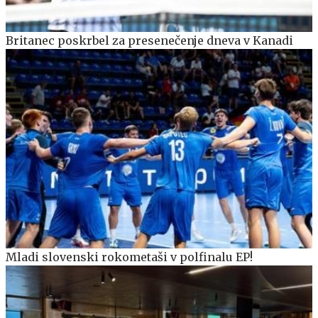
Britanec poskrbel za presenečenje dneva v Kanadi
Mladi slovenski rokometaši v polfinalu EP!