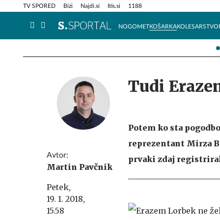
Info in obvestila
Tehnik
TV SPORED
Bizi
Najdi.si
Itis.si
1188
NOGOMET
KOŠARKA
KOLESARSTVO
Tudi Eraze
Potem ko sta pogodbo
reprezentant Mirza Be
Avtor:
prvaki zdaj registrira
Martin Pavčnik
Petek,
19. 1. 2018,
15.58