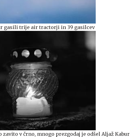
 gasili trije air tractorji in 39 gasilcev
avito v črno, mnogo prezgodaj je odšel Aljaž Kabur