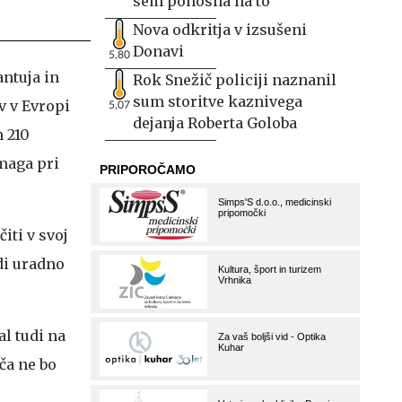
sem ponosna na to
Nova odkritja v izsušeni
Donavi
5,80
ntuja in
Rok Snežič policiji naznanil
sum storitve kaznivega
v v Evropi
5,07
dejanja Roberta Goloba
n 210
maga pri
iti v svoj
udi uradno
al tudi na
ča ne bo