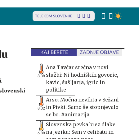
TELEKOM SLOVENIJE
du
KAJ BERETE
ZADNJE OBJAVE
Ana Tavčar srečna v novi
službi: Ni hodniških govoric,
8,38
i
kavic, šušljanja, igric in
politike
 slovenski
Arso: Močna nevihta v Sežani
in Pivki. Samo še stopnjevalo
8,32
se bo. #animacija
Slovenska pevka brez dlake
na jeziku: Sem v celibatu in
6,88