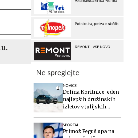
lu.
Ne spreglejte
NOVICE
Dolina Koritnice: eden
najlepših družinskih
izletov v Julijskih
Alpah
SPORTAL
Primož Feguš upa na