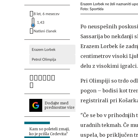
Erazem Lorbek ne želi naznaniti upo
Foto: Sportida
8 let, 6 mesecev
1,43
Po neuspešnih poskusih
Natisni članek
Sassarija bo nekdanji s
Erazem Lorbek še zadnji
Erazem Lorbek
centimetrov visoki Lju
Petrol Olimpija
delu z visokimi igralci.
Pri Olimpiji so trdo od
pogon – bodisi kot tren
registrirali pri Košark
Dodajte med
prednostne vire
"Če se bo v prihodnjih 
uradnih tekmah. Če mu 
Kam so poleteli zmaji,
ko je prišla Cedevita?
uspela, bo priključen t