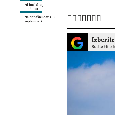
Ni imel druge
možnosti
Na današnji dan (18.
september) …
Izberite
Bodite hitro i