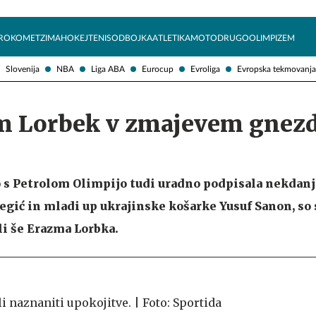
Želite prejemati e-novice?
Uživajmo pametno
ROKOMET
ZIMA
HOKEJ
TENIS
ODBOJKA
ATLETIKA
MOTO
DRUGO
OLIMPIZEM
Slovenija
NBA
Liga ABA
Eurocup
Evroliga
Evropska tekmovanja
m Lorbek v zmajevem gnez
 s Petrolom Olimpijo tudi uradno podpisala nekdanj
gić in mladi up ukrajinske košarke Yusuf Sanon, so
li še Erazma Lorbka.