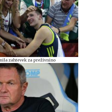
ila zahtevek za preživnino