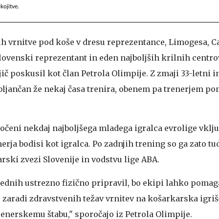
kojitve.
 vrnitve pod koše v dresu reprezentance, Limogesa, Ca
lovenski reprezentant in eden najboljših krilnih centro
č poskusil kot član Petrola Olimpije. Z zmaji 33-letni i
bljančan že nekaj časa trenira, obenem pa trenerjem po
ločeni nekdaj najboljšega mladega igralca evrolige vključ
erja bodisi kot igralca. Po zadnjih trening so ga zato t
arski zvezi Slovenije in vodstvu lige ABA.
tednih ustrezno fizično pripravil, bo ekipi lahko pomag
zaradi zdravstvenih težav vrnitev na košarkarska igriš
renerskemu štabu," sporočajo iz Petrola Olimpije.