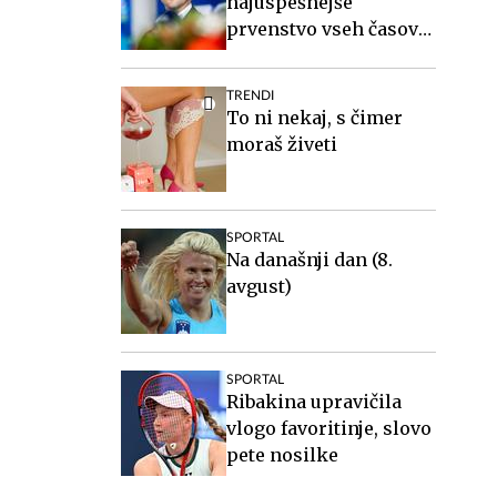
najuspešnejše
prvenstvo vseh časov
za slovensko atletiko
TRENDI
To ni nekaj, s čimer
moraš živeti
SPORTAL
Na današnji dan (8.
avgust)
SPORTAL
Ribakina upravičila
vlogo favoritinje, slovo
pete nosilke