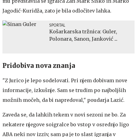
mu predstavila še igralca Žan Mark Šiško in Marko
Jagodić-Kuridža, zato je bila odločitev lahka.
SPORTAL
Košarkarska tržnica: Guler,
Polonara, Sanon, Janković ...
Pridobiva nova znanja
"Z Jurico je lepo sodelovati. Pri njem dobivam nove
informacije, izkušnje. Sam se trudim po najboljših
možnih močeh, da bi napredoval," poudarja Lazić.
Zaveda se, da lahkih tekem v novi sezoni ne bo. Za
nekatere njegove soigralce bo vstop v osrednjo ligo
ABA neki nov izziv, sam pa je to slast igranja v