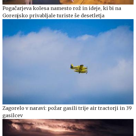
Pogačarjeva kolesa namesto rož in ideje, ki bi na
Gorenjsko privabljale turiste še desetletja
Zagorelo v naravi: požar gasili trije air tractorji in 39
gasilcev