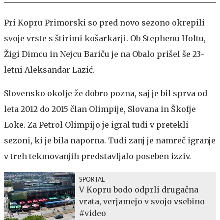
Pri Kopru Primorski so pred novo sezono okrepili
svoje vrste s štirimi košarkarji. Ob Stephenu Holtu,
Žigi Dimcu in Nejcu Bariču je na Obalo prišel še 23-
letni Aleksandar Lazić.
Slovensko okolje že dobro pozna, saj je bil sprva od
leta 2012 do 2015 član Olimpije, Slovana in Škofje
Loke. Za Petrol Olimpijo je igral tudi v pretekli
sezoni, ki je bila naporna. Tudi zanj je namreč igranje
v treh tekmovanjih predstavljalo poseben izziv.
SPORTAL
V Kopru bodo odprli drugačna
vrata, verjamejo v svojo vsebino
#video