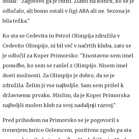
dodal: "Zagotovo ga je čutiti. Zlasti na koncu, ko se je
odločalo, ali bomo ostali v ligi ABA ali ne. Sezona je
bila težka."
Ko sta se Cedevita in Petrol Olimpija združila v
Cedevito Olimpijo, ni bil več v načrtih kluba, zato se
je odločil za Koper Primorsko: "Enostavno sem imel
ponudbo, ko sem se razšel z Olimpijo. Nisem imel
dosti možnosti. Za Olimpijo je dobro, da se je
združila. Želim ji vse najboljše. Sam sem prišel k
državnemu prvaku. Mislim, da je Koper Primorska
najboljši možen klub za svoj nadaljnji razvoj."
Pred prihodom na Primorsko se je pogovoril s
trenerjem Jurico Golemcem, pozitivno zgodo pa sta