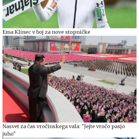
Ema Klinec v boj za nove stopničke
Nasvet za čas vročinskega vala: "Jejte vročo pasjo
juho"