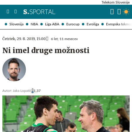
Telekom Slovenije
Slovenija
NBA
Liga ABA
Eurocup
Evroliga
Evropska tekmo
Četrtek, 29. 8. 2019, 15.00
6 let, 11 mesecev
Ni imel druge možnosti
Avtor:
Jaka Lopatič
1,37