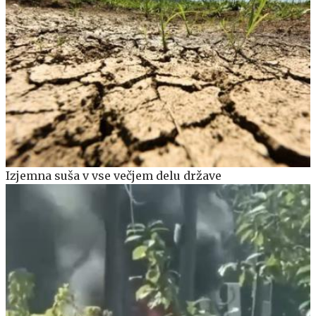
Izjemna suša v vse večjem delu države