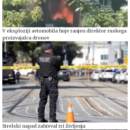
V eksploziji avtomobila huje ranjen direktor ruskega
proizvajalca dronov
Strelski napad zahteval tri življenja