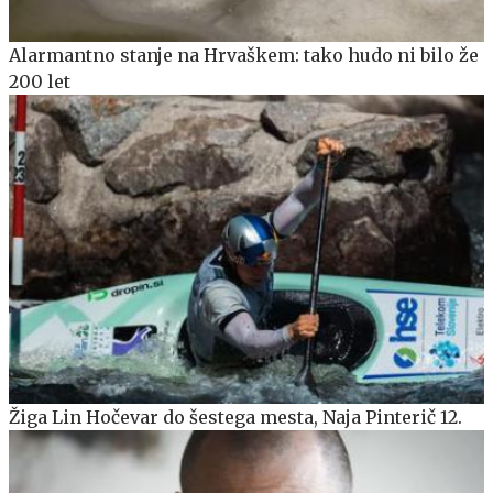
Alarmantno stanje na Hrvaškem: tako hudo ni bilo že
200 let
Žiga Lin Hočevar do šestega mesta, Naja Pinterič 12.