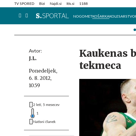
Info in obvestila
Tehnik
TV SPORED
Bizi
Najdi.si
Itis.si
1188
NOGOMET
KOŠARKA
KOLESARSTVO
Kaukenas b
Avtor:
J.L.
tekmeca
Ponedeljek,
6. 8. 2012,
10.59
2 leti, 5 mesecev
1
Natisni članek