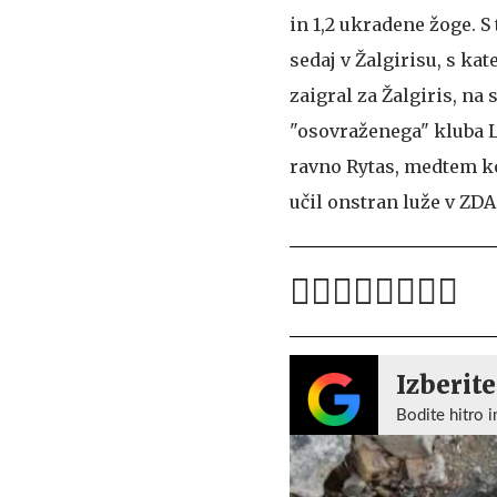
in 1,2 ukradene žoge. S
sedaj v Žalgirisu, s ka
zaigral za Žalgiris, na
"osovraženega" kluba Li
ravno Rytas, medtem ko
učil onstran luže v ZDA
Izberite
Bodite hitro i