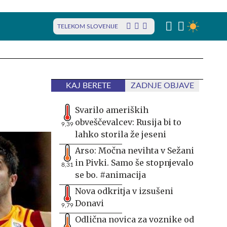
TELEKOM SLOVENIJE
KAJ BERETE
ZADNJE OBJAVE
Svarilo ameriških
obveščevalcev: Rusija bi to
9,39
lahko storila že jeseni
Arso: Močna nevihta v Sežani
in Pivki. Samo še stopnjevalo
8,31
se bo. #animacija
Nova odkritja v izsušeni
Donavi
9,79
Odlična novica za voznike od