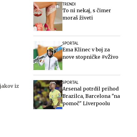
pri nas"
TRENDI
To ni nekaj, s čimer
moraš živeti
SPORTAL
Ema Klinec v boj za
nove stopničke #vŽivo
SPORTAL
jakov iz
Arsenal potrdil prihod
Brazilca, Barcelona "na
pomoč" Liverpoolu