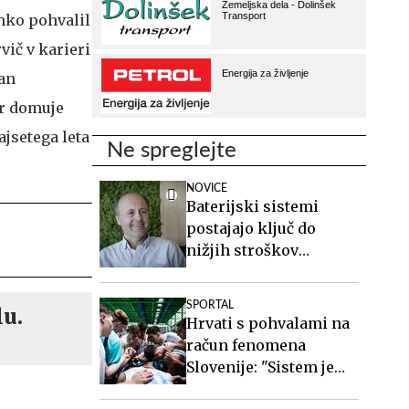
ahko pohvalil
vič v karieri
lan
er domuje
jsetega leta
Ne spreglejte
NOVICE
Baterijski sistemi
postajajo ključ do
nižjih stroškov
elektrike v podjetjih
SPORTAL
lu.
Hrvati s pohvalami na
račun fenomena
Slovenije: "Sistem je
očitno veliko boljši kot