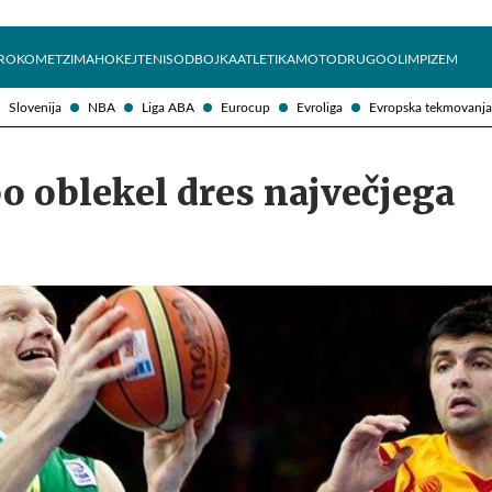
Želite prejemati e-novice?
Uživajmo pametno
ROKOMET
ZIMA
HOKEJ
TENIS
ODBOJKA
ATLETIKA
MOTO
DRUGO
OLIMPIZEM
Slovenija
NBA
Liga ABA
Eurocup
Evroliga
Evropska tekmovanja
o oblekel dres največjega