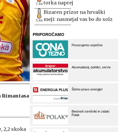
torka naprej
7,44
Bizaren prizor na hrvaški
meji: nasmejal vas bo do solz
5,66
ja Rimantasa
e, 2,2 skoka