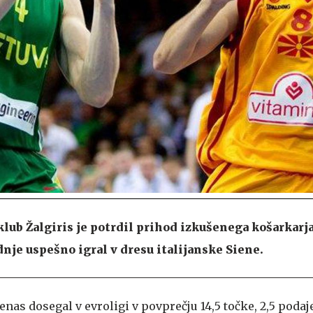
klub Žalgiris je potrdil prihod izkušenega košarkar
dnje uspešno igral v dresu italijanske Siene.
enas dosegal v evroligi v povprečju 14,5 točke, 2,5 podaj