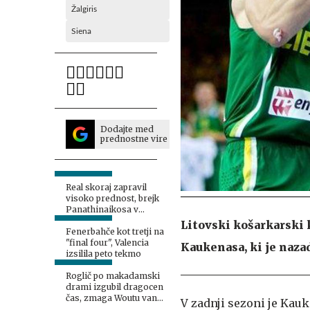
Žalgiris
Siena
Dodajte med
prednostne vire
Real skoraj zapravil
visoko prednost, brejk
Panathinaikosa v
Valencii
Litovski košarkarski 
Fenerbahče kot tretji na
"final four", Valencia
Kaukenasa, ki je naza
izsilila peto tekmo
Roglič po makadamski
drami izgubil dragocen
čas, zmaga Woutu van
V zadnji sezoni je Kauk
Aertu