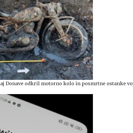
aj Donave odkril motorno kolo in posmrtne ostanke vo