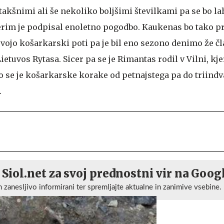
 takšnimi ali še nekoliko boljšimi številkami pa se bo l
terim je podpisal enoletno pogodbo. Kaukenas bo tako pr
 svojo košarkarski poti pa je bil eno sezono denimo že č
etuvos Rytasa. Sicer pa se je Rimantas rodil v Vilni, kj
 se je košarkarske korake od petnajstega pa do triindva
.
 Siol.net za svoj prednostni vir na Goog
n zanesljivo informirani ter spremljajte aktualne in zanimive vsebine.