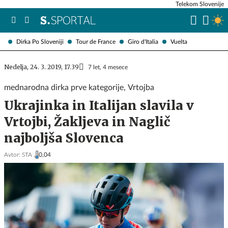
Telekom Slovenije
Dirka Po Sloveniji
Tour de France
Giro d'Italia
Vuelta
Nedelja, 24. 3. 2019, 17.39
7 let, 4 mesece
mednarodna dirka prve kategorije, Vrtojba
Ukrajinka in Italijan slavila v
Vrtojbi, Žakljeva in Naglič
najboljša Slovenca
Avtor:
STA ,
0,04