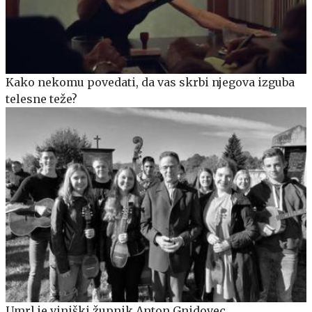
Kako nekomu povedati, da vas skrbi njegova izguba
telesne teže?
Umrl je viniški župnik Anton Gnidovec