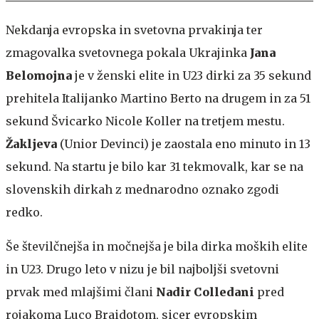
Nekdanja evropska in svetovna prvakinja ter
zmagovalka svetovnega pokala Ukrajinka
Jana
Belomojna
je v ženski elite in U23 dirki za 35 sekund
prehitela Italijanko Martino Berto na drugem in za 51
sekund Švicarko Nicole Koller na tretjem mestu.
Žakljeva
(Unior Devinci) je zaostala eno minuto in 13
sekund. Na startu je bilo kar 31 tekmovalk, kar se na
slovenskih dirkah z mednarodno oznako zgodi
redko.
Še številčnejša in močnejša je bila dirka moških elite
in U23. Drugo leto v nizu je bil najboljši svetovni
prvak med mlajšimi člani
Nadir Colledani
pred
rojakoma Luco Braidotom, sicer evropskim