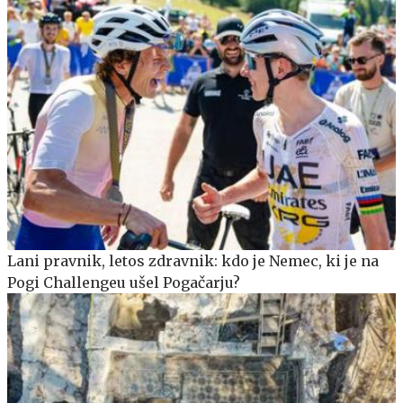
Lani pravnik, letos zdravnik: kdo je Nemec, ki je na
Pogi Challengeu ušel Pogačarju?