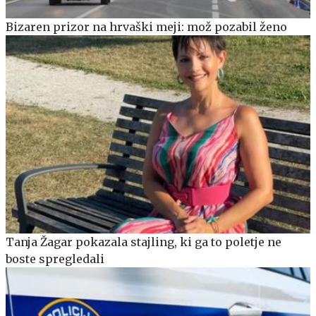
Bizaren prizor na hrvaški meji: mož pozabil ženo
Tanja Žagar pokazala stajling, ki ga to poletje ne
boste spregledali