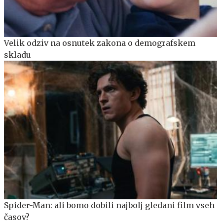
Velik odziv na osnutek zakona o demografskem
skladu
Spider-Man: ali bomo dobili najbolj gledani film vseh
časov?