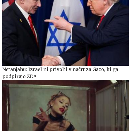
Netanjahu: Izrael ni privolil v načrt za Gazo, ki ga
podpirajo ZDA