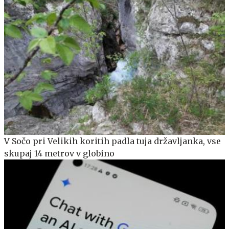
V Sočo pri Velikih koritih padla tuja državljanka, vse
skupaj 14 metrov v globino