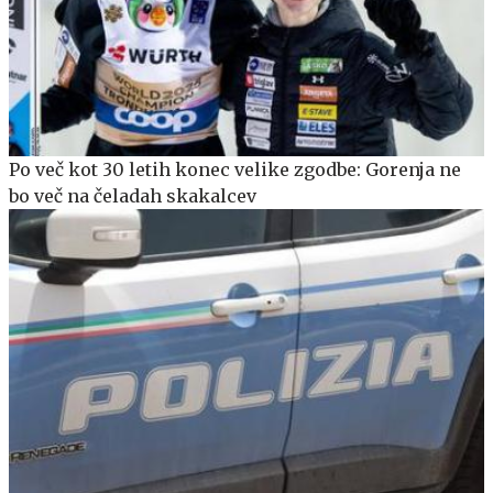
Po več kot 30 letih konec velike zgodbe: Gorenja ne
bo več na čeladah skakalcev