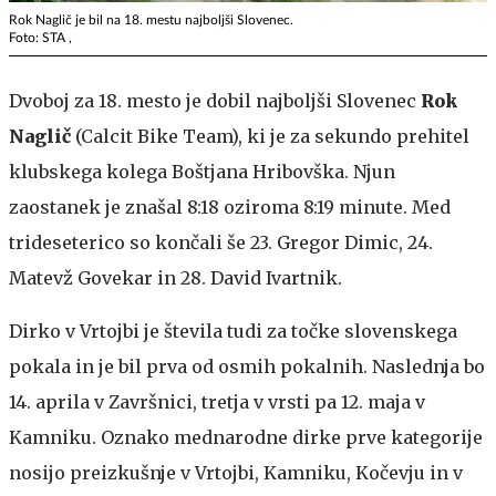
Rok Naglič je bil na 18. mestu najboljši Slovenec.
Foto: STA ,
Dvoboj za 18. mesto je dobil najboljši Slovenec
Rok
Naglič
(Calcit Bike Team), ki je za sekundo prehitel
klubskega kolega Boštjana Hribovška. Njun
zaostanek je znašal 8:18 oziroma 8:19 minute. Med
trideseterico so končali še 23. Gregor Dimic, 24.
Matevž Govekar in 28. David Ivartnik.
Dirko v Vrtojbi je števila tudi za točke slovenskega
pokala in je bil prva od osmih pokalnih. Naslednja bo
14. aprila v Završnici, tretja v vrsti pa 12. maja v
Kamniku. Oznako mednarodne dirke prve kategorije
nosijo preizkušnje v Vrtojbi, Kamniku, Kočevju in v