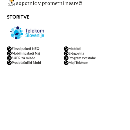
sopotnic v prometni nesreči
5,14
STORITVE
Fiksni paketi NEO
Mobiteli
Mobilni paketi Naj
E-trgovina
SUPR za mlade
Program zvestobe
Predplačniški Mobi
Moj Telekom