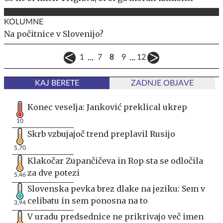
KOLUMNE
Na počitnice v Slovenijo?
...
...
1
7
8
9
12
KAJ BERETE
ZADNJE OBJAVE
Konec veselja: Janković preklical ukrep
10
Skrb vzbujajoč trend preplavil Rusijo
5,70
Klakočar Zupančičeva in Rop sta se odločila
za dve potezi
5,46
Slovenska pevka brez dlake na jeziku: Sem v
celibatu in sem ponosna na to
3,94
V uradu predsednice ne prikrivajo več imen