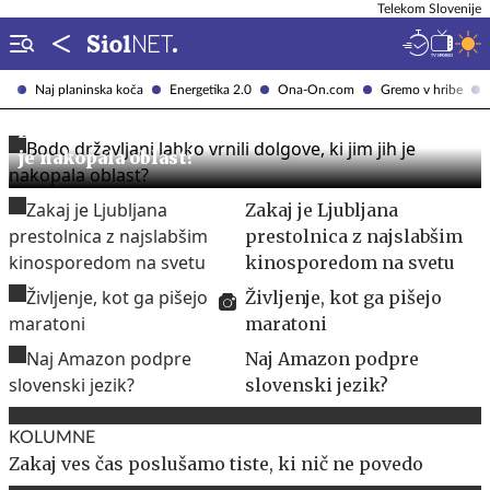
Telekom Slovenije
Naj planinska koča
Energetika 2.0
Ona-On.com
Gremo v hribe
Bodo državljani lahko vrnili dolgove, ki jim jih
je nakopala oblast?
Zakaj je Ljubljana
prestolnica z najslabšim
kinosporedom na svetu
Življenje, kot ga pišejo
maratoni
Naj Amazon podpre
slovenski jezik?
KOLUMNE
Zakaj ves čas poslušamo tiste, ki nič ne povedo