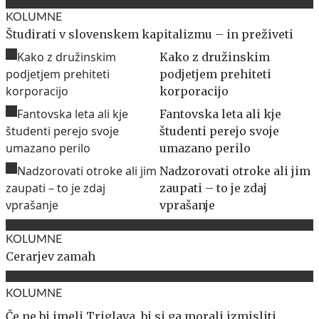
KOLUMNE
Študirati v slovenskem kapitalizmu – in preživeti
Kako z družinskim
podjetjem prehiteti
korporacijo
Fantovska leta ali kje
študenti perejo svoje
umazano perilo
Nadzorovati otroke ali jim
zaupati – to je zdaj
vprašanje
KOLUMNE
Cerarjev zamah
KOLUMNE
Če ne bi imeli Triglava, bi si ga morali izmisliti