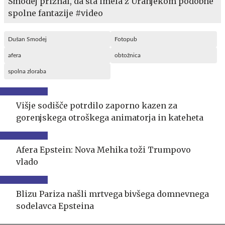
Smodej priznal, da sta imela z Uranjekom podobne
spolne fantazije #video
Dušan Smodej
Fotopub
afera
obtožnica
spolna zloraba
Višje sodišče potrdilo zaporno kazen za
gorenjskega otroškega animatorja in kateheta
Afera Epstein: Nova Mehika toži Trumpovo
vlado
Blizu Pariza našli mrtvega bivšega domnevnega
sodelavca Epsteina