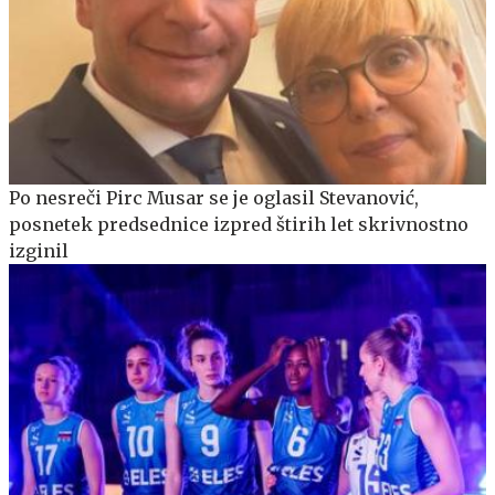
Po nesreči Pirc Musar se je oglasil Stevanović,
posnetek predsednice izpred štirih let skrivnostno
izginil