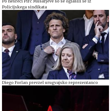
Po nesreči Pirc Musarjeve so se oglasili še iz
Policijskega sindikata
Diego Forlan prevzel urugvajsko reprezentanco