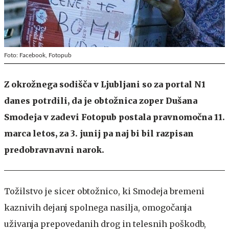
Foto: Facebook, Fotopub
Z okrožnega sodišča v Ljubljani so za portal N1
danes potrdili, da je obtožnica zoper Dušana
Smodeja v zadevi Fotopub postala pravnomočna 11.
marca letos, za 3. junij pa naj bi bil razpisan
predobravnavni narok.
Tožilstvo je sicer obtožnico, ki Smodeja bremeni
kaznivih dejanj spolnega nasilja, omogočanja
uživanja prepovedanih drog in telesnih poškodb,