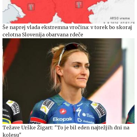
Še naprej vlada ekstremna vročina: v torek bo skoraj
celotna Slovenija obarvana rdeče
Težave Urške Žigart: "To je bil eden najtežjih dni na
kolesu"