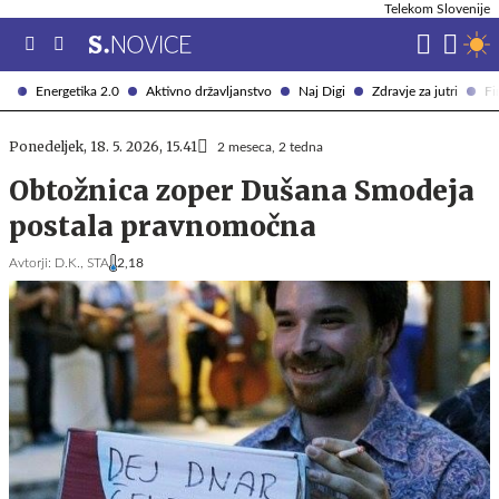
Telekom Slovenije
Energetika 2.0
Aktivno državljanstvo
Naj Digi
Zdravje za jutri
Fi
Ponedeljek, 18. 5. 2026, 15.41
2 meseca, 2 tedna
Obtožnica zoper Dušana Smodeja
postala pravnomočna
Avtorji:
D.K.,
STA
2,18