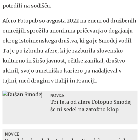
potrdili na sodišču.
Afero Fotopub so avgusta 2022 na enem od družbenih
omrežjih sprožila anonimna pričevanja o dogajanju
okrog istoimenskega društva, ki ga je Smodej vodil.
Ta je po izbruhu afere, ki je razburila slovensko
kulturno in širšo javnost, očitke zanikal, društvo
ukinil, svojo umetniško kariero pa nadaljeval v
tujini, med drugim v Italiji in Franciji.
NOVICE
Tri leta od afere Fotopub Smodej
še ni sedel na zatožno klop
NOVICE