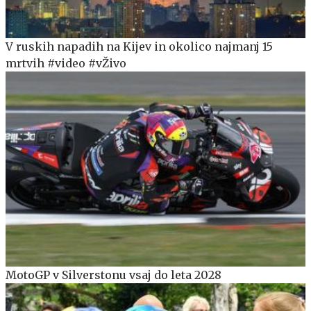
V ruskih napadih na Kijev in okolico najmanj 15
mrtvih #video #vŽivo
MotoGP v Silverstonu vsaj do leta 2028