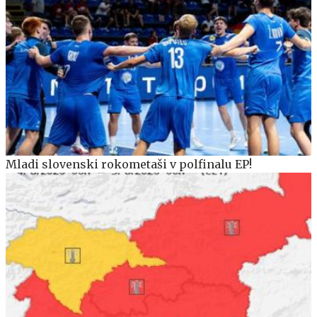
Mladi slovenski rokometaši v polfinalu EP!