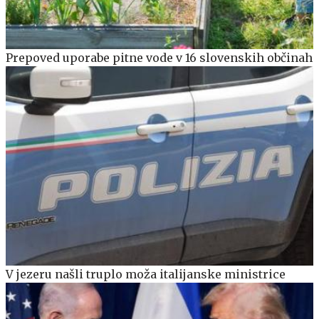
Prepoved uporabe pitne vode v 16 slovenskih občinah
V jezeru našli truplo moža italijanske ministrice