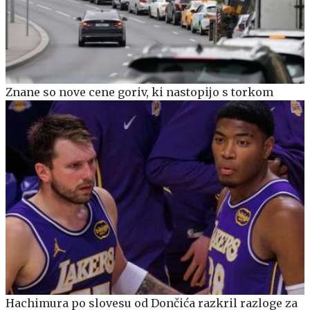
Znane so nove cene goriv, ki nastopijo s torkom
Hachimura po slovesu od Dončića razkril razloge za