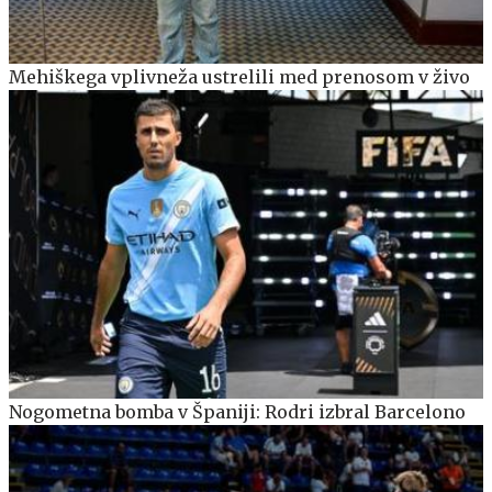
Mehiškega vplivneža ustrelili med prenosom v živo
Nogometna bomba v Španiji: Rodri izbral Barcelono