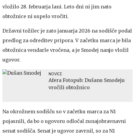
vložilo 28. februarja lani. Leto dni ni jim nato
obtožnice ni uspelo vročiti.
Državni tožilec je zato januarja 2026 na sodišče podal
predlog za odreditev pripora. V začetku marca je bila
obtožnica vendarle vročena, a je Smodej nanjo vložil
ugovor.
NOVICE
Afera Fotopub: Dušanu Smodeju
vročili obtožnico
Na okrožnem sodišču so v začetku marca za N1
pojasnili, da bo o ugovoru odločal zunajobravnavni
senat sodišča. Senat je ugovor zavrnil, so za N1