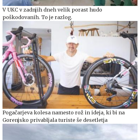
V UKC v zadnjih dneh velik porast hudo
poškodovanih. To je razlog.
Pogačarjeva kolesa namesto rož in ideja, ki bi na
Gorenjsko privabljala turiste še desetletja