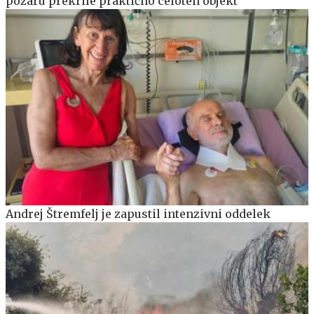
požaru prekrile praktično celoten objekt
Andrej Štremfelj je zapustil intenzivni oddelek