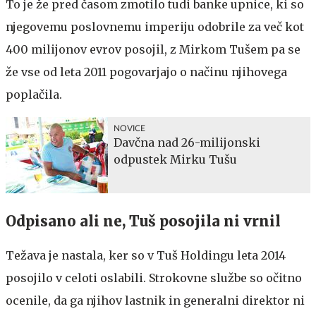
To je že pred časom zmotilo tudi banke upnice, ki so
njegovemu poslovnemu imperiju odobrile za več kot
400 milijonov evrov posojil, z Mirkom Tušem pa se
že vse od leta 2011 pogovarjajo o načinu njihovega
poplačila.
NOVICE
Davčna nad 26-milijonski
odpustek Mirku Tušu
Odpisano ali ne, Tuš posojila ni vrnil
Težava je nastala, ker so v Tuš Holdingu leta 2014
posojilo v celoti oslabili. Strokovne službe so očitno
ocenile, da ga njihov lastnik in generalni direktor ni