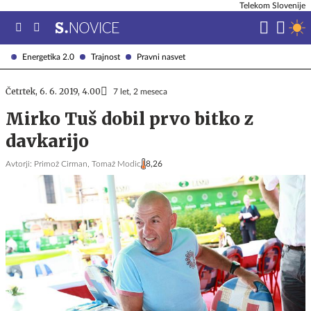
Telekom Slovenije
Energetika 2.0
Trajnost
Pravni nasvet
Četrtek, 6. 6. 2019, 4.00
7 let, 2 meseca
Mirko Tuš dobil prvo bitko z
davkarijo
Avtorji:
Primož Cirman,
Tomaž Modic
8,26