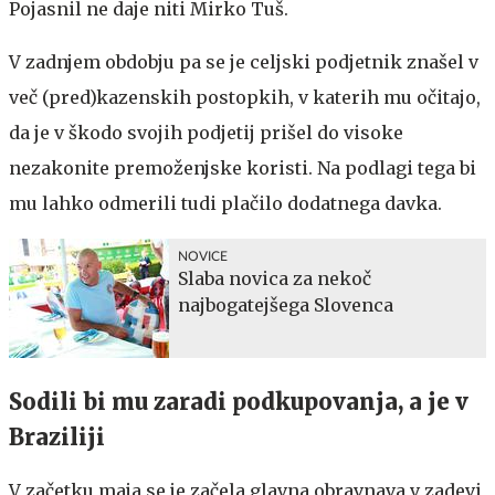
Pojasnil ne daje niti Mirko Tuš.
V zadnjem obdobju pa se je celjski podjetnik znašel v
več (pred)kazenskih postopkih, v katerih mu očitajo,
da je v škodo svojih podjetij prišel do visoke
nezakonite premoženjske koristi. Na podlagi tega bi
mu lahko odmerili tudi plačilo dodatnega davka.
NOVICE
Slaba novica za nekoč
najbogatejšega Slovenca
Sodili bi mu zaradi podkupovanja, a je v
Braziliji
V začetku maja se je začela glavna obravnava v zadevi