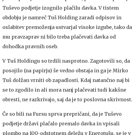
Tuševo podjetje izognilo plačilu davka. V tistem
obdobju je namreč Tuš Holding zaradi odpisov in
oslabitev premoženja ustvarjal visoke izgube, tako da
mu pravzaprav ni bilo treba plačevati davka od
dohodka pravnih oseb.
V Tuš Holdingu so trdili nasprotno. Zagotovili so, da
posojilo (na papirju) še vedno obstaja in ga je Mirko
Tuš dolžan vrniti ob zapadlosti. Kdaj natančno naj bi
se to zgodilo in ali mora nanj plačevati tudi kakšne
obresti, ne razkrivajo, saj da je to poslovna skrivnost.
Če so bili na Fursu sprva prepričani, da je Tuševo
podjetje državi plačalo premalo davka in vpisali
plombo na 100-odstotnem deležu v Engrotušu, se je v