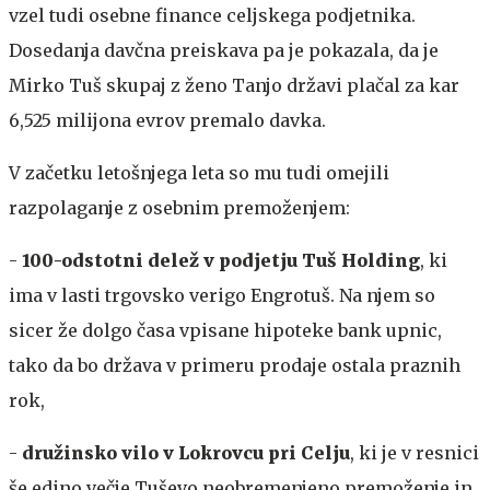
vzel tudi osebne finance celjskega podjetnika.
Dosedanja davčna preiskava pa je pokazala, da je
Mirko Tuš skupaj z ženo Tanjo državi plačal za kar
6,525 milijona evrov premalo davka.
V začetku letošnjega leta so mu tudi omejili
razpolaganje z osebnim premoženjem:
-
100-odstotni delež v podjetju Tuš Holding
, ki
ima v lasti trgovsko verigo Engrotuš. Na njem so
sicer že dolgo časa vpisane hipoteke bank upnic,
tako da bo država v primeru prodaje ostala praznih
rok,
-
družinsko vilo v Lokrovcu pri Celju
, ki je v resnici
še edino večje Tuševo neobremenjeno premoženje in