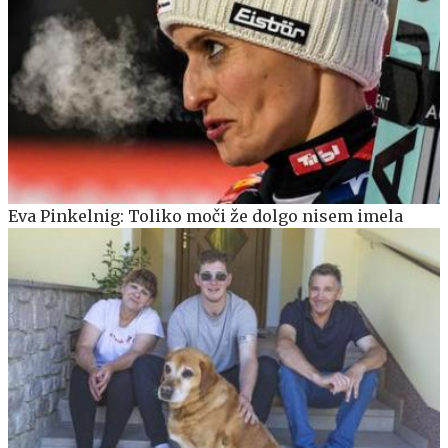
Eva Pinkelnig: Toliko moči že dolgo nisem imela