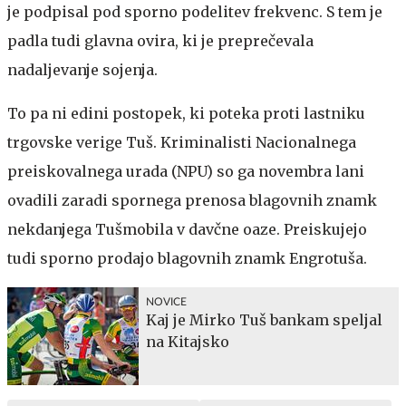
je podpisal pod sporno podelitev frekvenc. S tem je
padla tudi glavna ovira, ki je preprečevala
nadaljevanje sojenja.
To pa ni edini postopek, ki poteka proti lastniku
trgovske verige Tuš. Kriminalisti Nacionalnega
preiskovalnega urada (NPU) so ga novembra lani
ovadili zaradi spornega prenosa blagovnih znamk
nekdanjega Tušmobila v davčne oaze. Preiskujejo
tudi sporno prodajo blagovnih znamk Engrotuša.
NOVICE
Kaj je Mirko Tuš bankam speljal
na Kitajsko