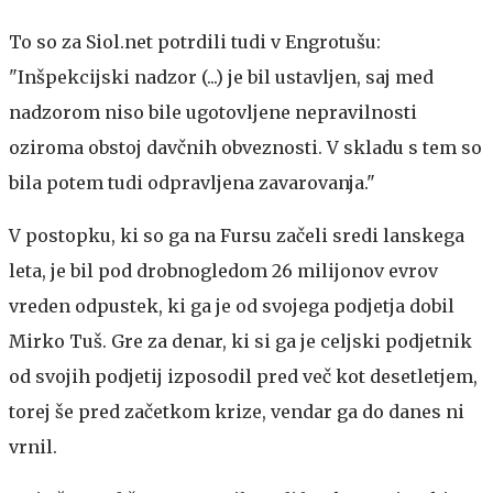
To so za Siol.net potrdili tudi v Engrotušu:
"Inšpekcijski nadzor (...) je bil ustavljen, saj med
nadzorom niso bile ugotovljene nepravilnosti
oziroma obstoj davčnih obveznosti. V skladu s tem so
bila potem tudi odpravljena zavarovanja."
V postopku, ki so ga na Fursu začeli sredi lanskega
leta, je bil pod drobnogledom 26 milijonov evrov
vreden odpustek, ki ga je od svojega podjetja dobil
Mirko Tuš. Gre za denar, ki si ga je celjski podjetnik
od svojih podjetij izposodil pred več kot desetletjem,
torej še pred začetkom krize, vendar ga do danes ni
vrnil.