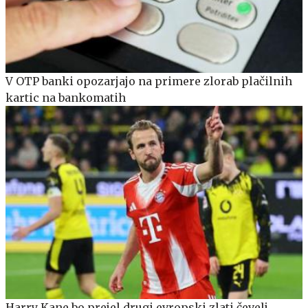
V OTP banki opozarjajo na primere zlorab plačilnih
kartic na bankomatih
Harry Kane bo prejel drugi evropski zlati čevelj