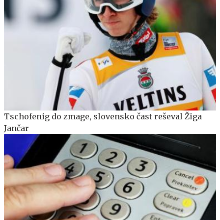
Tschofenig do zmage, slovensko čast reševal Žiga
Jančar