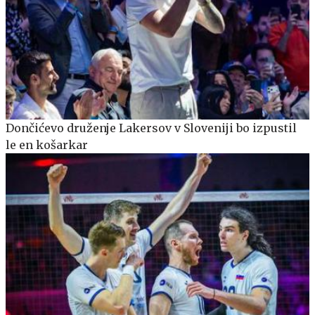
Dončićevo druženje Lakersov v Sloveniji bo izpustil
le en košarkar