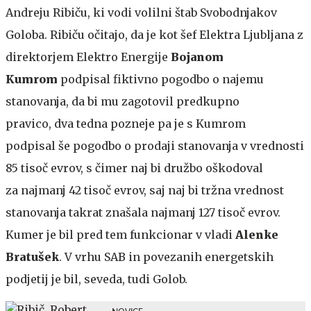
Andreju Ribiču, ki vodi volilni štab Svobodnjakov
Goloba. Ribiču očitajo, da je kot šef Elektra Ljubljana z
direktorjem Elektro Energije
Bojanom
Kumrom
podpisal fiktivno pogodbo o najemu
stanovanja, da bi mu zagotovil predkupno
pravico, dva tedna pozneje pa je s Kumrom
podpisal še pogodbo o prodaji stanovanja v vrednosti
85 tisoč evrov, s čimer naj bi družbo oškodoval
za najmanj 42 tisoč evrov, saj naj bi tržna vrednost
stanovanja takrat znašala najmanj 127 tisoč evrov.
Kumer je bil pred tem funkcionar v vladi
Alenke
Bratušek
. V vrhu SAB in povezanih energetskih
podjetij je bil, seveda, tudi Golob.