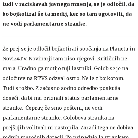
tudi v raziskavah javnega mnenja, se je odločil, da
bo bojkotiral še ta medij, ker so tam ugotovili, da
ne vodi parlamentarne stranke.
Že prej se je odločil bojkotirati soočanja na Planetu in
Novi24TV. Novinarji tam niso njegovi. Kritičnih ne
mara. Uradno ga motijo tuji lastniki. Golob se je na
odločitev na RTVS odzval ostro. Ne le z bojkotom.
Tudi s tožbo. Z začasno sodno odredbo poskuša
doseči, da bi mu priznali status parlamentarne
stranke. Čeprav, če smo pošteni, ne vodi
parlamentarne stranke. Golobova stranka na
prejšnjih volitvah ni nastopila. Zaradi tega ne dobiva
rednih mesečnih dotacij. Te pripadajo le strankam,