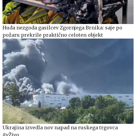
Huda nezgoda gasilcev Zgornjega Brnika: saje po
požaru prekrile praktično celoten objekt
Ukrajina izvedla nov napad na ruskega trgovca
#vŽivo