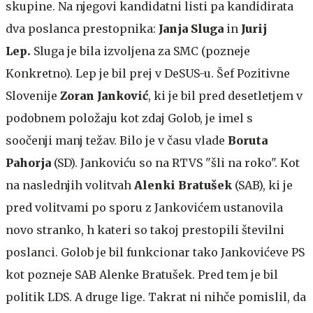
skupine. Na njegovi kandidatni listi pa kandidirata
dva poslanca prestopnika:
Janja Sluga
in
Jurij
Lep.
Sluga je bila izvoljena za SMC (pozneje
Konkretno).
Lep je bil prej v DeSUS-u.
Šef Pozitivne
Slovenije
Zoran Janković
, ki je bil pred desetletjem v
podobnem položaju kot zdaj Golob, je imel s
soočenji manj težav. Bilo je v času vlade
Boruta
Pahorja
(SD). Jankoviću so na RTVS "šli na roko". Kot
na naslednjih volitvah
Alenki Bratušek
(SAB), ki je
pred volitvami po sporu z Jankovićem ustanovila
novo stranko, h kateri so takoj prestopili številni
poslanci. Golob je bil funkcionar tako Jankovićeve PS
kot pozneje SAB Alenke Bratušek. Pred tem je bil
politik LDS. A druge lige. Takrat ni nihče pomislil, da