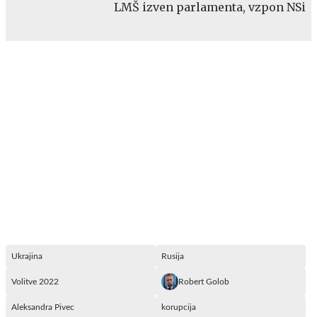
LMŠ izven parlamenta, vzpon NSi
Ukrajina
Rusija
Volitve 2022
Robert Golob
Aleksandra Pivec
korupcija