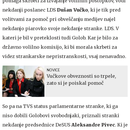
pomaga skrbeti za izvajanje volilnih postopkov, vodi
nekdanji poslanec LDS
Dušan Vučko
, ki je tik pred
volitvami za pomoč pri obveščanju medijev najel
nekdanjo piarovko svoje nekdanje stranke. LDS. V
kateri je bil v preteklosti tudi Golob. Kar je bilo za
državno volilno komisijo, ki bi morala skrbeti za
videz strankarske nepristranskosti, vsaj nenavadno.
NOVICE
Vučkove obveznosti so trpele,
zato si je poiskal pomoč
So pa na TVS status parlamentarne stranke, ki ga
niso dobili Golobovi svobodnjaki, priznali stranki
nekdanje predsednice DeSUS
Aleksandre Pivec
. Ki je