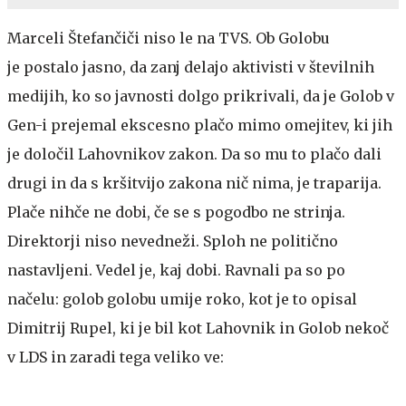
Marceli Štefančiči niso le na TVS. Ob Golobu
je postalo jasno, da zanj delajo aktivisti v številnih
medijih, ko so javnosti dolgo prikrivali, da je Golob v
Gen-i prejemal ekscesno plačo mimo omejitev, ki jih
je določil Lahovnikov zakon. Da so mu to plačo dali
drugi in da s kršitvijo zakona nič nima, je traparija.
Plače nihče ne dobi, če se s pogodbo ne strinja.
Direktorji niso nevedneži. Sploh ne politično
nastavljeni. Vedel je, kaj dobi. Ravnali pa so po
načelu: golob golobu umije roko, kot je to opisal
Dimitrij Rupel, ki je bil kot Lahovnik in Golob nekoč
v LDS in zaradi tega veliko ve: