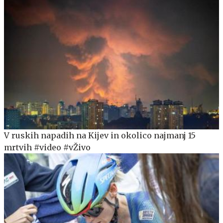
V ruskih napadih na Kijev in okolico najmanj 15
mrtvih #video #vŽivo