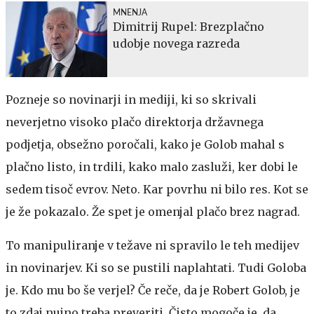
MNENJA
Dimitrij Rupel: Brezplačno
udobje novega razreda
Pozneje so novinarji in mediji, ki so skrivali
neverjetno visoko plačo direktorja državnega
podjetja, obsežno poročali, kako je Golob mahal s
plačno listo, in trdili, kako malo zasluži, ker dobi le
sedem tisoč evrov. Neto. Kar povrhu ni bilo res. Kot se
je že pokazalo. Že spet je omenjal plačo brez nagrad.
To manipuliranje v težave ni spravilo le teh medijev
in novinarjev. Ki so se pustili naplahtati. Tudi Goloba
je. Kdo mu bo še verjel? Če reče, da je Robert Golob, je
to zdaj nujno treba preveriti. Čisto mogoče je, da