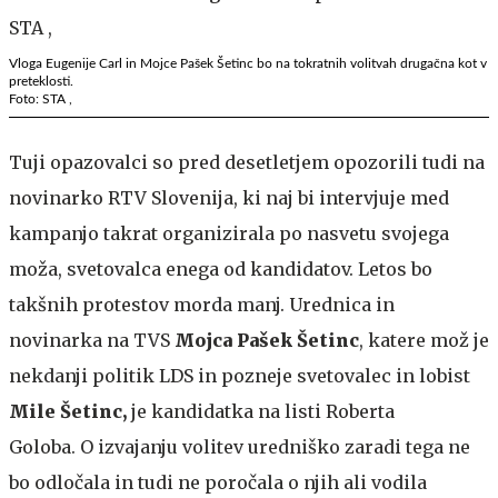
Vloga Eugenije Carl in Mojce Pašek Šetinc bo na tokratnih volitvah drugačna kot v
preteklosti.
Foto: STA ,
Tuji opazovalci so pred desetletjem opozorili tudi na
novinarko RTV Slovenija, ki naj bi intervjuje med
kampanjo takrat organizirala po nasvetu svojega
moža, svetovalca enega od kandidatov. Letos bo
takšnih protestov morda manj. Urednica in
novinarka na TVS
Mojca Pašek Šetinc
, katere mož je
nekdanji politik LDS in pozneje svetovalec in lobist
Mile Šetinc,
je kandidatka na listi Roberta
Goloba. O izvajanju volitev uredniško zaradi tega ne
bo odločala in tudi ne poročala o njih ali vodila