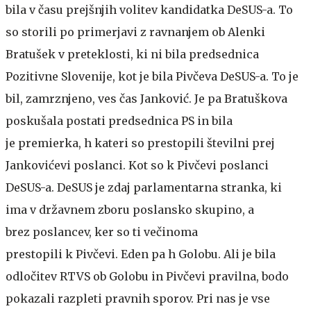
bila v času prejšnjih volitev kandidatka DeSUS-a. To
so storili po primerjavi z ravnanjem ob Alenki
Bratušek v preteklosti, ki ni bila predsednica
Pozitivne Slovenije, kot je bila Pivčeva DeSUS-a. To je
bil, zamrznjeno, ves čas Janković. Je pa Bratuškova
poskušala postati predsednica PS in bila
je premierka, h kateri so prestopili številni prej
Jankovićevi poslanci. Kot so k Pivčevi poslanci
DeSUS-a. DeSUS je zdaj parlamentarna stranka, ki
ima v državnem zboru poslansko skupino, a
brez poslancev, ker so ti večinoma
prestopili k Pivčevi. Eden pa h Golobu. Ali je bila
odločitev RTVS ob Golobu in Pivčevi pravilna, bodo
pokazali razpleti pravnih sporov. Pri nas je vse