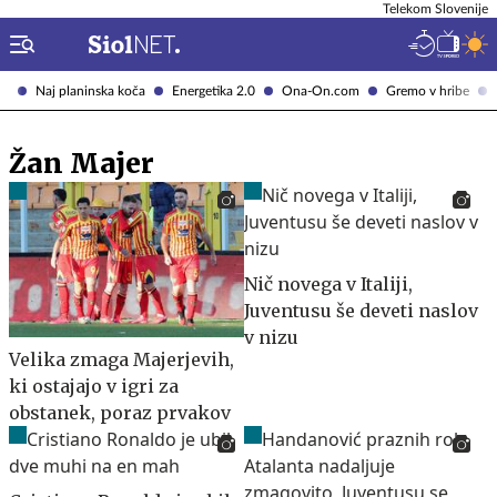
Telekom Slovenije
Naj planinska koča
Energetika 2.0
Ona-On.com
Gremo v hribe
Žan Majer
Nič novega v Italiji,
Juventusu še deveti naslov
v nizu
Velika zmaga Majerjevih,
ki ostajajo v igri za
obstanek, poraz prvakov