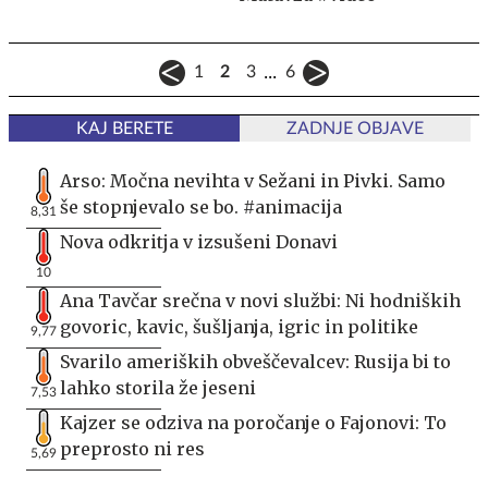
...
1
2
3
6
KAJ BERETE
ZADNJE OBJAVE
Arso: Močna nevihta v Sežani in Pivki. Samo
še stopnjevalo se bo. #animacija
8,31
Nova odkritja v izsušeni Donavi
10
Ana Tavčar srečna v novi službi: Ni hodniških
govoric, kavic, šušljanja, igric in politike
9,77
Svarilo ameriških obveščevalcev: Rusija bi to
lahko storila že jeseni
7,53
Kajzer se odziva na poročanje o Fajonovi: To
preprosto ni res
5,69