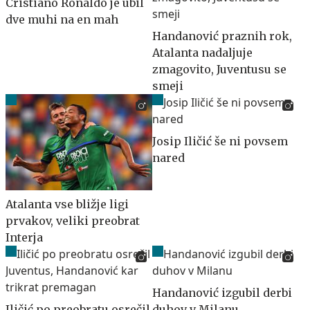
Cristiano Ronaldo je ubil
dve muhi na en mah
Handanović praznih rok,
Atalanta nadaljuje
zmagovito, Juventusu se
smeji
Josip Iličić še ni povsem
nared
Atalanta vse bližje ligi
prvakov, veliki preobrat
Interja
Handanović izgubil derbi
Iličić po preobratu osrečil
duhov v Milanu