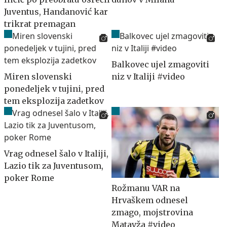
Juventus, Handanović kar
trikrat premagan
Balkovec ujel zmagoviti
Miren slovenski
niz v Italiji #video
ponedeljek v tujini, pred
tem eksplozija zadetkov
Vrag odnesel šalo v Italiji,
Lazio tik za Juventusom,
poker Rome
Rožmanu VAR na
Hrvaškem odnesel
zmago, mojstrovina
Matavža #video