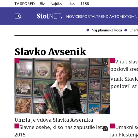
Info in obvestila
Tehnik
TV SPORED
Bizi
Najdi.si
Itis.si
1188
NOVICE
SPORTAL
TRENDI
AVTOMOTO
MN
Naj planinska koča
Energ
Slavko Avsenik
Vnuk Slavka
poslovil s
Umrla je vdova Slavka Avsenika