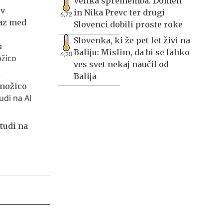
Velika sprememba: Domen
 v
in Nika Prevc ter drugi
6,72
az med
Slovenci dobili proste roke
Slovenka, ki že pet let živi na
Baliju: Mislim, da bi se lahko
6,20
ves svet nekaj naučil od
a
Balija
množico
tudi na