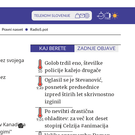
TELEKOM SLOVENIJE
Pravni nasvet
RadioS.pot
KAJ BERETE
ZADNJE OBJAVE
Golob trdil eno, številke
policije kažejo drugače
10
rez
Oglasil se je Stevanović,
posnetek predsednice
9,49
izpred štirih let skrivnostno
izginil
Po nevihti drastična
ohladitev: za več kot deset
9,01
stopinj Celzija #animacija