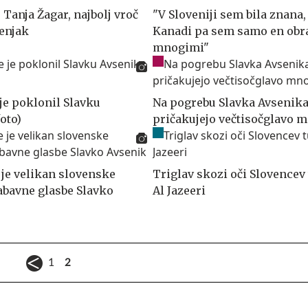
Tanja Žagar, najbolj vroč
"V Sloveniji sem bila znana,
tenjak
Kanadi pa sem samo en obr
mnogimi"
je poklonil Slavku
Na pogrebu Slavka Avsenik
oto)
pričakujejo večtisočglavo 
 je velikan slovenske
Triglav skozi oči Slovencev 
bavne glasbe Slavko
Al Jazeeri
1
2