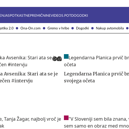
Želite prejemati e-novice?
Uživajmo pametno
ENJA
SPOTKAST
NEPREMIČNINE
VIDEOS.POT
DOGODKI
etika 2.0
Ona-On.com
Gremo v hribe
Dogodki
Nakup avtomobila
 Avsenika: Stari ata se je
Legendarna Planica prvič b
rečen #intervju
svojega očeta