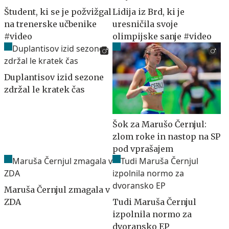
Študent, ki se je požvižgal
Lidija iz Brd, ki je
na trenerske učbenike
uresničila svoje
#video
olimpijske sanje #video
Duplantisov izid sezone
zdržal le kratek čas
Šok za Marušo Černjul:
zlom roke in nastop na SP
pod vprašajem
Maruša Černjul zmagala v
ZDA
Tudi Maruša Černjul
izpolnila normo za
dvoransko EP