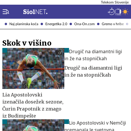
Telekom Slovenije
Naj planinska koča
Energetika 2.0
Ona-On.com
Gremo v hribe
Skok v višino
Drugič na diamantni ligi
in že na stopničkah
Lia Apostolovski
izenačila dosežek sezone,
Čurin Prapotnik z zmago
iz Budimpešte