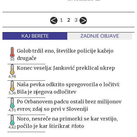
1
2
3
KAJ BERETE
ZADNJE OBJAVE
Golob trdil eno, številke policije kažejo
drugače
10
Konec veselja: Janković preklical ukrep
6,98
Naša pevka odkrito spregovorila o ločitvi:
Bila je njegova odločitev
5,36
Po Orbanovem padcu ostali brez milijonov
evrov, zdaj so prvi v Sloveniji
4,91
Noro, nesreče na primorki se kar vrstijo,
počilo je kar štirikrat #foto
4,62