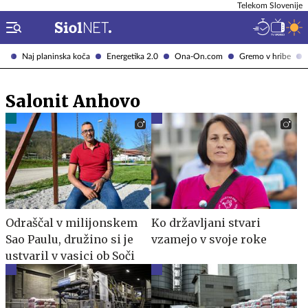
Telekom Slovenije
Naj planinska koča
Energetika 2.0
Ona-On.com
Gremo v hribe
Salonit Anhovo
Odraščal v milijonskem
Ko državljani stvari
Sao Paulu, družino si je
vzamejo v svoje roke
ustvaril v vasici ob Soči