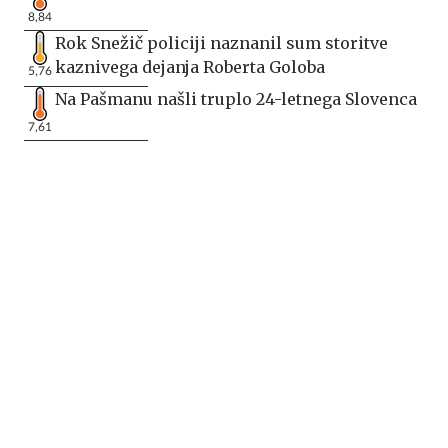
8,84
Rok Snežič policiji naznanil sum storitve
kaznivega dejanja Roberta Goloba
5,76
Na Pašmanu našli truplo 24-letnega Slovenca
7,61