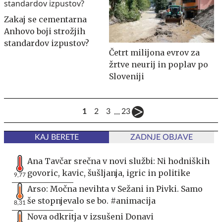
Zakaj se cementarna
Anhovo boji strožjih
standardov izpustov?
Četrt milijona evrov za
žrtve neurij in poplav po
Sloveniji
...
1
2
3
23
KAJ BERETE
ZADNJE OBJAVE
Ana Tavčar srečna v novi službi: Ni hodniških
govoric, kavic, šušljanja, igric in politike
9,77
Arso: Močna nevihta v Sežani in Pivki. Samo
še stopnjevalo se bo. #animacija
8,31
Nova odkritja v izsušeni Donavi