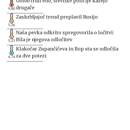
Golob trdil eno, številke policije kažejo
drugače
9,80
Zaskrbljujoč trend preplavil Rusijo
5,36
Naša pevka odkrito spregovorila o ločitvi:
Bila je njegova odločitev
5,23
Klakočar Zupančičeva in Rop sta se odločila
za dve potezi
4,74