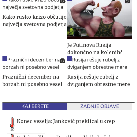
Kako rusko krizo občutijo
največja svetovna podjetja
Je Putinova Rusija
dokončno na kolenih?
Praznični december na
Rusija rešuje rubelj z
borzah ni posebno vesel
dviganjem obrestne mere
KAJ BERETE
ZADNJE OBJAVE
Konec veselja: Janković preklical ukrep
10