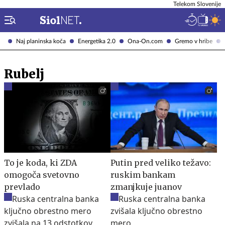
Telekom Slovenije
Naj planinska koča
Energetika 2.0
Ona-On.com
Gremo v hribe
Rubelj
To je koda, ki ZDA
Putin pred veliko težavo:
omogoča svetovno
ruskim bankam
prevlado
zmanjkuje juanov