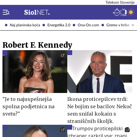
Telekom Slovenije
Naj planinska koča
Energetika 2.0
Ona-On.com
Gremo v hribe
Robert F. Kennedy
"Je to najuspešnejša
Ikona proticepilcev trdi:
spolna podjetnica na
Ne bojim se bacilov. Nekoč
svetu?"
sem snifal kokain s
straniščnih školjk.