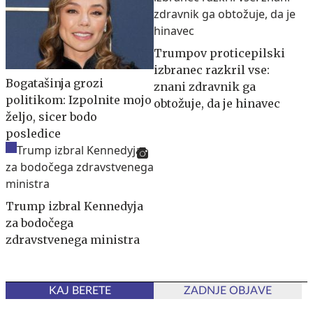
Trumpov proticepilski
izbranec razkril vse:
Bogatašinja grozi
znani zdravnik ga
politikom: Izpolnite mojo
obtožuje, da je hinavec
željo, sicer bodo
posledice
Trump izbral Kennedyja
za bodočega
zdravstvenega ministra
KAJ BERETE
ZADNJE OBJAVE