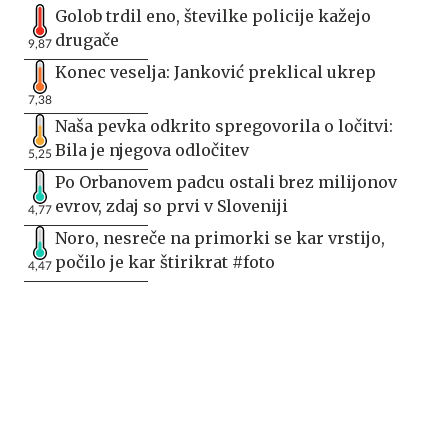
Golob trdil eno, številke policije kažejo
drugače
9,87
Konec veselja: Janković preklical ukrep
7,38
Naša pevka odkrito spregovorila o ločitvi:
Bila je njegova odločitev
5,25
Po Orbanovem padcu ostali brez milijonov
evrov, zdaj so prvi v Sloveniji
4,77
Noro, nesreče na primorki se kar vrstijo,
počilo je kar štirikrat #foto
4,47