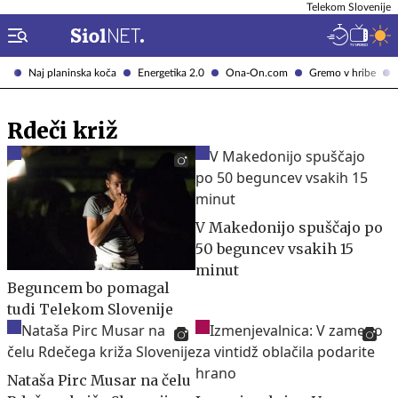
Telekom Slovenije
Naj planinska koča
Energetika 2.0
Ona-On.com
Gremo v hribe
Rdeči križ
V Makedonijo spuščajo po
50 beguncev vsakih 15
minut
Beguncem bo pomagal
tudi Telekom Slovenije
Nataša Pirc Musar na čelu