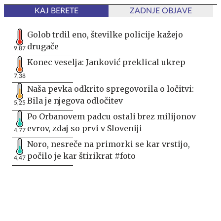
KAJ BERETE
ZADNJE OBJAVE
Golob trdil eno, številke policije kažejo
drugače
9,87
Konec veselja: Janković preklical ukrep
7,38
Naša pevka odkrito spregovorila o ločitvi:
Bila je njegova odločitev
5,25
Po Orbanovem padcu ostali brez milijonov
evrov, zdaj so prvi v Sloveniji
4,77
Noro, nesreče na primorki se kar vrstijo,
počilo je kar štirikrat #foto
4,47