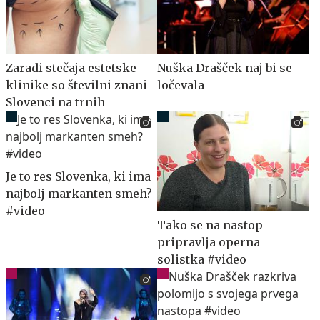
Zaradi stečaja estetske
Nuška Drašček naj bi se
klinike so številni znani
ločevala
Slovenci na trnih
Je to res Slovenka, ki ima
najbolj markanten smeh?
#video
Tako se na nastop
pripravlja operna
solistka #video