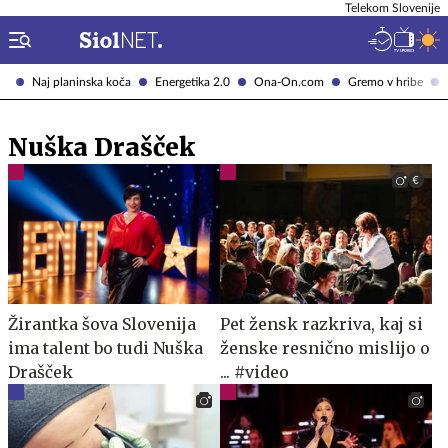
Telekom Slovenije
Naj planinska koča
Energetika 2.0
Ona-On.com
Gremo v hribe
Nuška Drašček
Žirantka šova Slovenija
Pet žensk razkriva, kaj si
ima talent bo tudi Nuška
ženske resnično mislijo o
Drašček
... #video