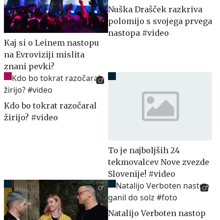
Nuška Drašček razkriva
polomijo s svojega prvega
nastopa #video
Kaj si o Leinem nastopu
na Evroviziji mislita
znani pevki?
Kdo bo tokrat razočaral
žirijo? #video
To je najboljših 24
tekmovalcev Nove zvezde
Slovenije! #video
Natalijo Verboten nastop