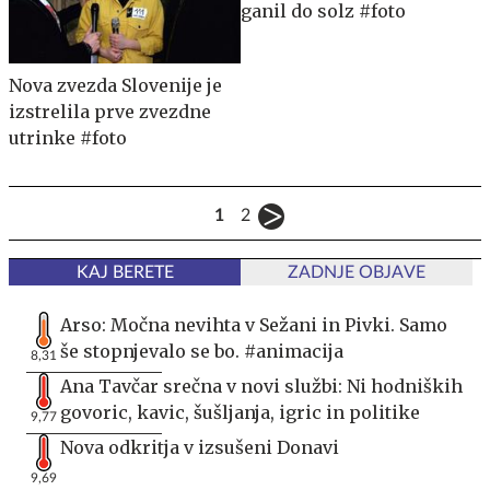
ganil do solz #foto
Nova zvezda Slovenije je
izstrelila prve zvezdne
utrinke #foto
1
2
KAJ BERETE
ZADNJE OBJAVE
Arso: Močna nevihta v Sežani in Pivki. Samo
še stopnjevalo se bo. #animacija
8,31
Ana Tavčar srečna v novi službi: Ni hodniških
govoric, kavic, šušljanja, igric in politike
9,77
Nova odkritja v izsušeni Donavi
9,69