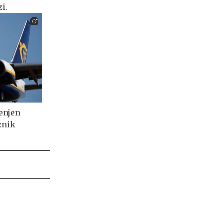
i.
cenjen
znik