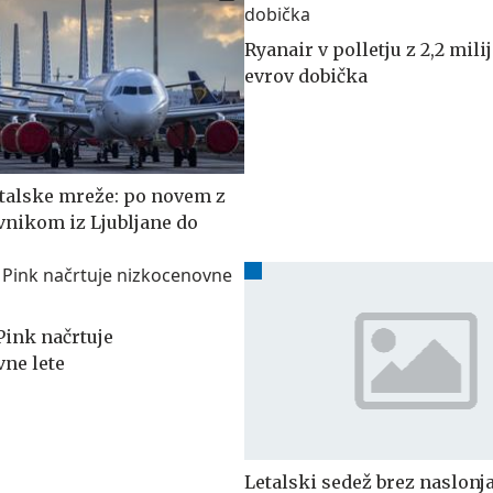
Ryanair v polletju z 2,2 mili
evrov dobička
etalske mreže: po novem z
nikom iz Ljubljane do
Pink načrtuje
ne lete
Letalski sedež brez naslonja