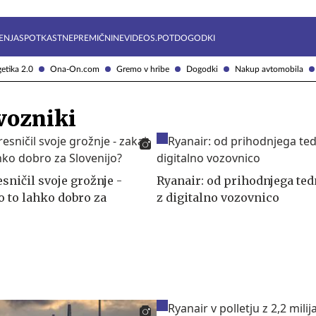
Želite prejemati e-novice?
Uživajmo pametno
ENJA
SPOTKAST
NEPREMIČNINE
VIDEOS.POT
DOGODKI
etika 2.0
Ona-On.com
Gremo v hribe
Dogodki
Nakup avtomobila
vozniki
sničil svoje grožnje -
Ryanair: od prihodnjega ted
lo to lahko dobro za
z digitalno vozovnico