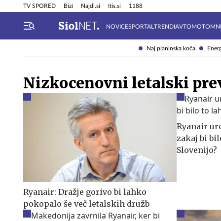
Info in obvestila
Tehnik
TV SPORED
Bizi
Najdi.si
Itis.si
1188
NOVICE
SPORTAL
TRENDI
AVTOMOTO
MN
Naj planinska koča
Energ
Nizkocenovni letalski pre
Ryanair ure
zakaj bi bi
Slovenijo?
Ryanair: Dražje gorivo bi lahko
pokopalo še več letalskih družb