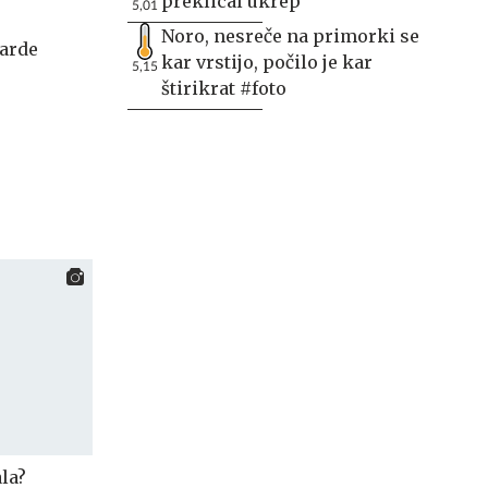
preklical ukrep
5,01
Noro, nesreče na primorki se
jarde
kar vrstijo, počilo je kar
5,15
štirikrat #foto
la?