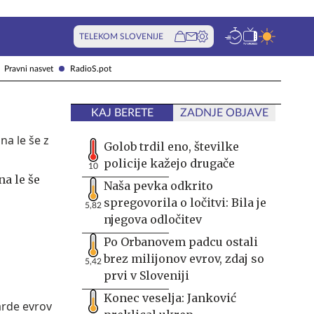
TELEKOM SLOVENIJE
Pravni nasvet
RadioS.pot
KAJ BERETE
ZADNJE OBJAVE
Golob trdil eno, številke
policije kažejo drugače
10
na le še
Naša pevka odkrito
spregovorila o ločitvi: Bila je
5,82
njegova odločitev
Po Orbanovem padcu ostali
brez milijonov evrov, zdaj so
5,42
prvi v Sloveniji
Konec veselja: Janković