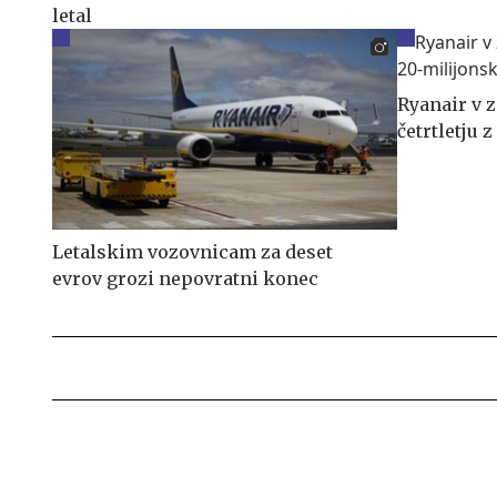
letal
Ryanair v 
četrtletju 
Letalskim vozovnicam za deset
evrov grozi nepovratni konec