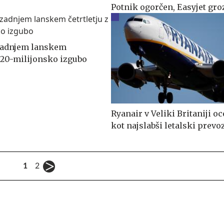
Potnik ogorčen, Easyjet groz
zadnjem lanskem
z 20-milijonsko izgubo
Ryanair v Veliki Britaniji o
kot najslabši letalski prevo
1
2