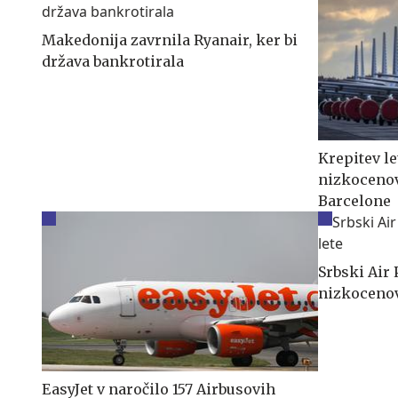
Makedonija zavrnila Ryanair, ker bi
država bankrotirala
Krepitev l
nizkocenov
Barcelone
Srbski Air 
nizkocenov
EasyJet v naročilo 157 Airbusovih