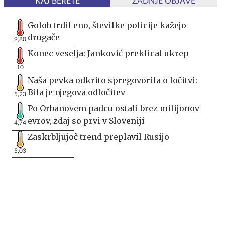
KAJ BERETE
ZADNJE OBJAVE
Golob trdil eno, številke policije kažejo
drugače
9,80
Konec veselja: Janković preklical ukrep
10
Naša pevka odkrito spregovorila o ločitvi:
Bila je njegova odločitev
5,23
Po Orbanovem padcu ostali brez milijonov
evrov, zdaj so prvi v Sloveniji
4,74
Zaskrbljujoč trend preplavil Rusijo
5,03