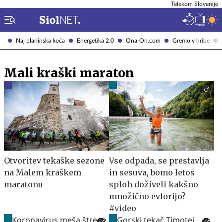
Telekom Slovenije
Naj planinska koča
Energetika 2.0
Ona-On.com
Gremo v hribe
Mali kraški maraton
Otvoritev tekaške sezone
Vse odpada, se prestavlja
na Malem kraškem
in sesuva, bomo letos
maratonu
sploh doživeli kakšno
množično evforijo?
#video