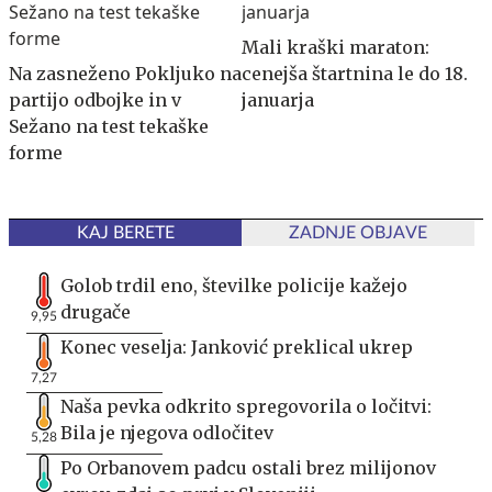
Mali kraški maraton:
Na zasneženo Pokljuko na
cenejša štartnina le do 18.
partijo odbojke in v
januarja
Sežano na test tekaške
forme
KAJ BERETE
ZADNJE OBJAVE
Golob trdil eno, številke policije kažejo
drugače
9,95
Konec veselja: Janković preklical ukrep
7,27
Naša pevka odkrito spregovorila o ločitvi:
Bila je njegova odločitev
5,28
Po Orbanovem padcu ostali brez milijonov