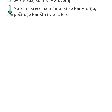
evrov, zdaj so prvi v Sloveniji
4,81
Noro, nesreče na primorki se kar vrstijo,
počilo je kar štirikrat #foto
4,50