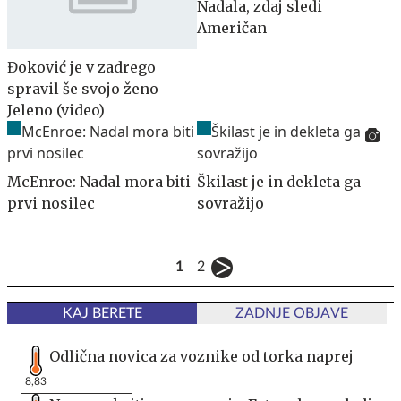
Nadala, zdaj sledi
Američan
Đoković je v zadrego
spravil še svojo ženo
Jeleno (video)
McEnroe: Nadal mora biti
Škilast je in dekleta ga
prvi nosilec
sovražijo
1
2
KAJ BERETE
ZADNJE OBJAVE
Odlična novica za voznike od torka naprej
8,83