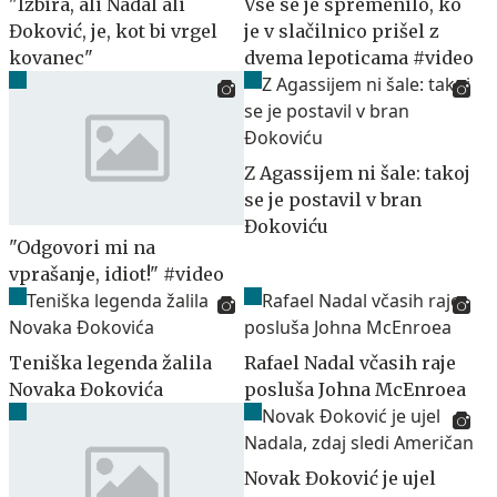
"Izbira, ali Nadal ali
Vse se je spremenilo, ko
Đoković, je, kot bi vrgel
je v slačilnico prišel z
kovanec"
dvema lepoticama #video
Z Agassijem ni šale: takoj
se je postavil v bran
Đokoviću
"Odgovori mi na
vprašanje, idiot!" #video
Teniška legenda žalila
Rafael Nadal včasih raje
Novaka Đokovića
posluša Johna McEnroea
Novak Đoković je ujel