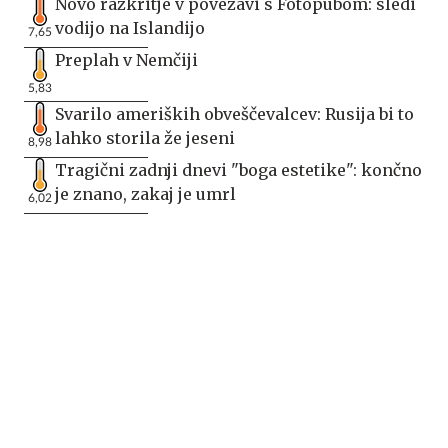
Novo razkritje v povezavi s Fotopubom: sledi
vodijo na Islandijo
7,65
Preplah v Nemčiji
5,83
Svarilo ameriških obveščevalcev: Rusija bi to
lahko storila že jeseni
8,98
Tragični zadnji dnevi "boga estetike": končno
je znano, zakaj je umrl
6,02