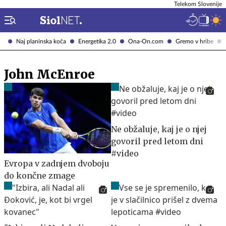
Telekom Slovenije
Naj planinska koča
Energetika 2.0
Ona-On.com
Gremo v hribe
John McEnroe
Ne obžaluje, kaj je o njej
govoril pred letom dni
#video
Evropa v zadnjem dvoboju
do končne zmage