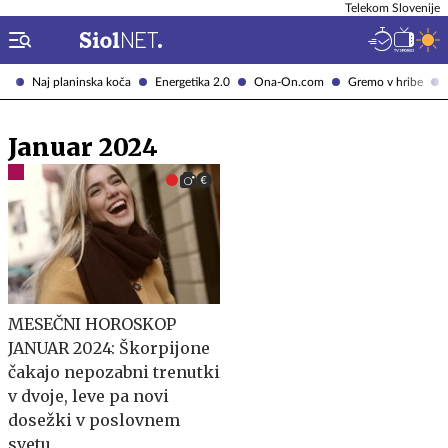
Telekom Slovenije
Naj planinska koča
Energetika 2.0
Ona-On.com
Gremo v hribe
Januar 2024
MESEČNI HOROSKOP
JANUAR 2024: Škorpijone
čakajo nepozabni trenutki
v dvoje, leve pa novi
dosežki v poslovnem
svetu