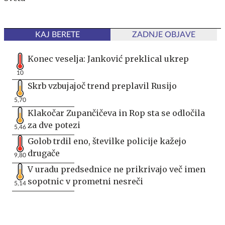
KAJ BERETE
ZADNJE OBJAVE
Konec veselja: Janković preklical ukrep
10
Skrb vzbujajoč trend preplavil Rusijo
5,70
Klakočar Zupančičeva in Rop sta se odločila
za dve potezi
5,46
Golob trdil eno, številke policije kažejo
drugače
9,80
V uradu predsednice ne prikrivajo več imen
sopotnic v prometni nesreči
5,14