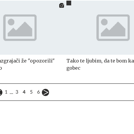
zgrajači že "opozorili"
Tako te ljubim, da te bom ka
o
gobec
...
1
3
4
5
6