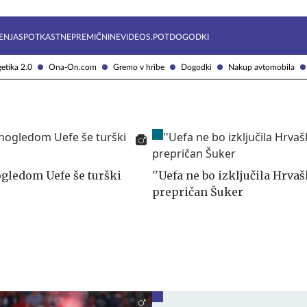
Želite prejemati e-novice?
Uživajmo pametno
ENJA
SPOTKAST
NEPREMIČNINE
VIDEOS.POT
DOGODKI
etika 2.0
Ona-On.com
Gremo v hribe
Dogodki
Nakup avtomobila
gledom Uefe še turški
''Uefa ne bo izključila Hrvašk
prepričan Šuker