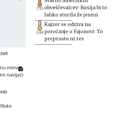
Svarilo ameriških
obveščevalcev: Rusija bi to
7,53
lahko storila že jeseni
Kajzer se odziva na
poročanje o Fajonovi: To
5,69
preprosto ni res
.net
onu
#foto