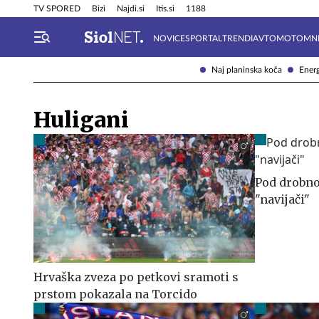
Info in obvestila
Tehnik
TV SPORED
Bizi
Najdi.si
Itis.si
1188
NOVICE
SPORTAL
TRENDI
AVTOMOTO
MN
Naj planinska koča
Energ
Huligani
Pod drobno
"navijači"
Hrvaška zveza po petkovi sramoti s
prstom pokazala na Torcido