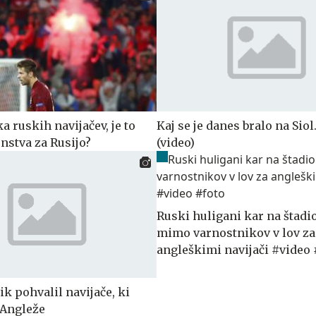
 ruskih navijačev, je to
Kaj se je danes bralo na Siol
nstva za Rusijo?
(video)
Ruski huligani kar na štadi
mimo varnostnikov v lov za
angleškimi navijači #video 
ik pohvalil navijače, ki
 Angleže