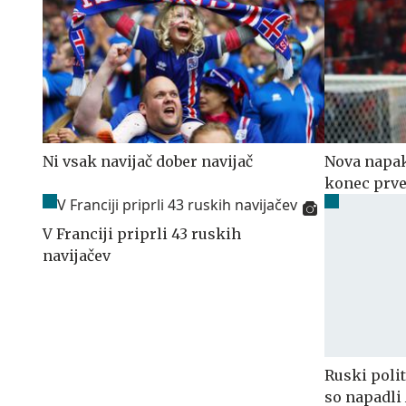
Ni vsak navijač dober navijač
Nova napaka
konec prve
V Franciji priprli 43 ruskih
navijačev
Ruski polit
so napadli