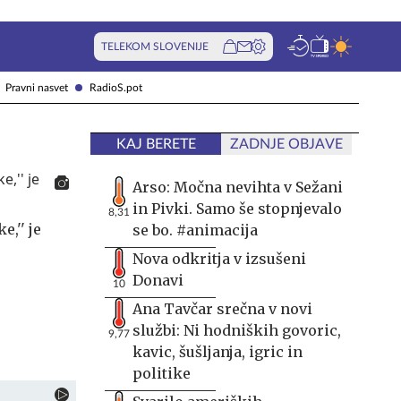
TELEKOM SLOVENIJE
Pravni nasvet
RadioS.pot
KAJ BERETE
ZADNJE OBJAVE
Arso: Močna nevihta v Sežani
in Pivki. Samo še stopnjevalo
8,31
e,'' je
se bo. #animacija
Nova odkritja v izsušeni
Donavi
10
Ana Tavčar srečna v novi
službi: Ni hodniških govoric,
9,77
kavic, šušljanja, igric in
politike