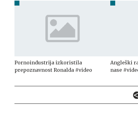
Pornoindustrija izkoristila
Angleški ra
prepoznavnost Ronalda #video
nase #vide