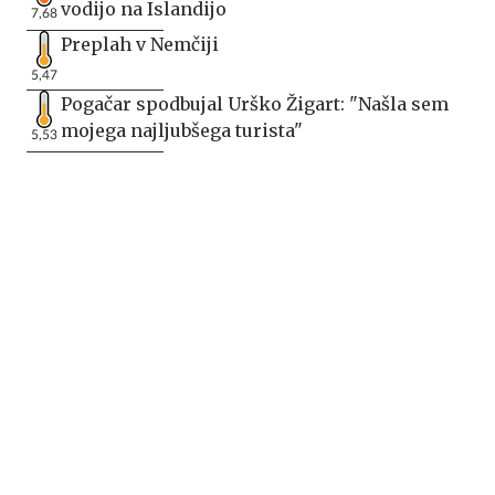
vodijo na Islandijo
7,68
Preplah v Nemčiji
5,47
Pogačar spodbujal Urško Žigart: "Našla sem
mojega najljubšega turista"
5,53