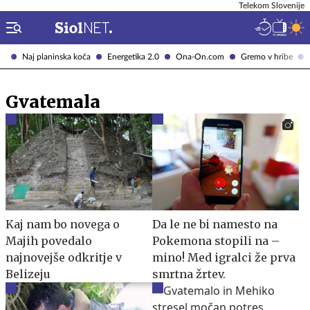
Telekom Slovenije
Naj planinska koča
Energetika 2.0
Ona-On.com
Gremo v hribe
Gvatemala
Kaj nam bo novega o
Da le ne bi namesto na
Majih povedalo
Pokemona stopili na –
najnovejše odkritje v
mino! Med igralci že prva
Belizeju
smrtna žrtev.