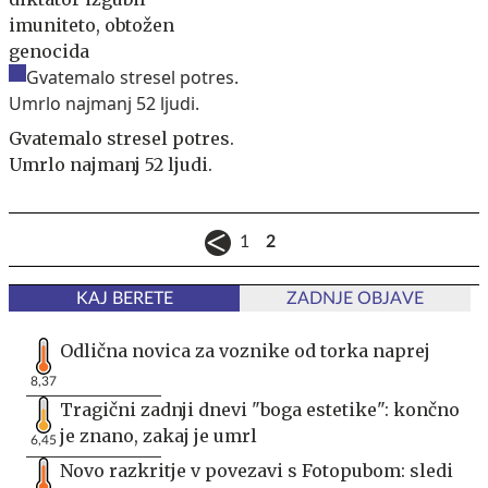
imuniteto, obtožen
genocida
Gvatemalo stresel potres.
Umrlo najmanj 52 ljudi.
1
2
KAJ BERETE
ZADNJE OBJAVE
Odlična novica za voznike od torka naprej
8,37
Tragični zadnji dnevi "boga estetike": končno
je znano, zakaj je umrl
6,45
Novo razkritje v povezavi s Fotopubom: sledi