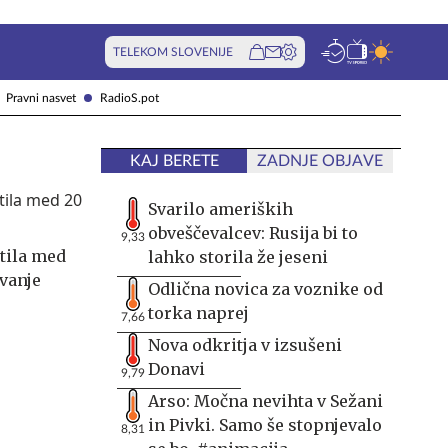
TELEKOM SLOVENIJE
Pravni nasvet
RadioS.pot
KAJ BERETE
ZADNJE OBJAVE
Svarilo ameriških
obveščevalcev: Rusija bi to
9,33
stila med
lahko storila že jeseni
ovanje
Odlična novica za voznike od
torka naprej
7,66
Nova odkritja v izsušeni
Donavi
9,79
Arso: Močna nevihta v Sežani
in Pivki. Samo še stopnjevalo
8,31