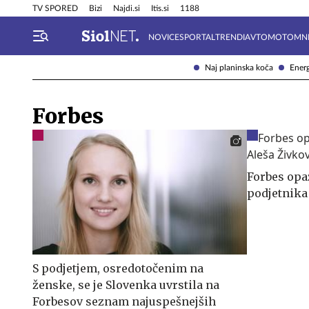
Info in obvestila
Tehnik
TV SPORED
Bizi
Najdi.si
Itis.si
1188
NOVICE
SPORTAL
TRENDI
AVTOMOTO
MN
Naj planinska koča
Energ
Forbes
Forbes opa
podjetnika
S podjetjem, osredotočenim na
ženske, se je Slovenka uvrstila na
Forbesov seznam najuspešnejših