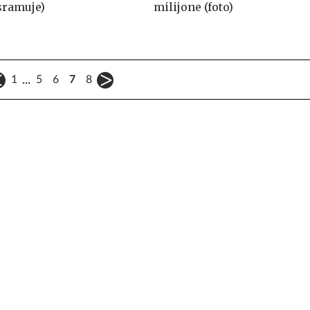
sramuje)‎
milijone (foto)
...
1
5
6
7
8