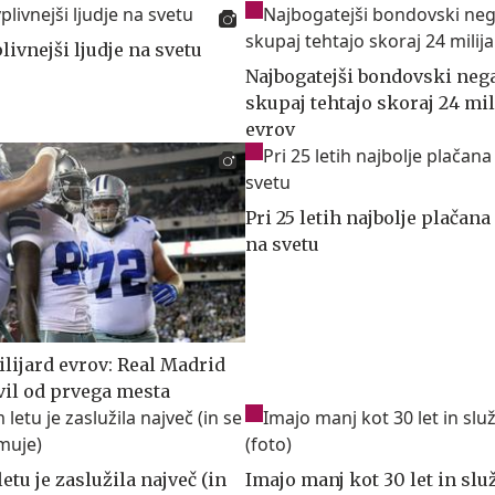
livnejši ljudje na svetu
Najbogatejši bondovski nega
skupaj tehtajo skoraj 24 mil
evrov
Pri 25 letih najbolje plačana
na svetu
ilijard evrov: Real Madrid
vil od prvega mesta
etu je zaslužila največ (in
Imajo manj kot 30 let in slu