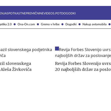
Želite prejemati e-novice?
Uživajmo pametno
ENJA
SPOTKAST
NEPREMIČNINE
VIDEOS.POT
DOGODKI
etika 2.0
Ona-On.com
Gremo v hribe
Dogodki
Nakup avtomobila
zil slovenskega
Revija Forbes Slovenijo uvr
 Aleša Živkoviča
20 najboljših držav za posl