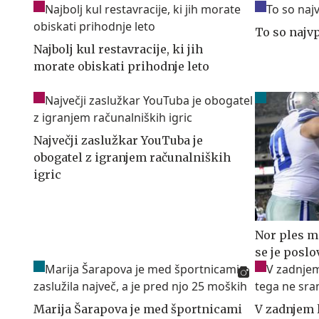
To so najvp
Najbolj kul restavracije, ki jih
morate obiskati prihodnje leto
Največji zaslužkar YouTuba je
obogatel z igranjem računalniških
igric
Nor ples m
se je poslo
Marija Šarapova je med športnicami
V zadnjem l