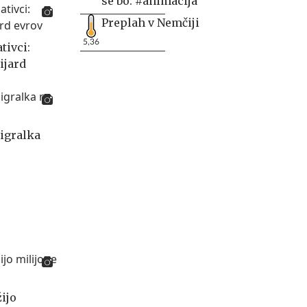
se bo. #animacija
Preplah v Nemčiji
5,36
tivci:
ijard
 igralka
žijo