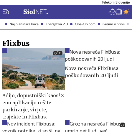
Telekom Slovenije
Naj planinska koča
Energetika 2.0
Ona-On.com
Gremo v hribe
Flixbus
Nova nesreča FlixBusa:
poškodovanih 20 ljudi
Adijo, dopustniški kaos! Z
eno aplikacijo rešite
parkiranje, vinjete,
trajekte in Flixbus.