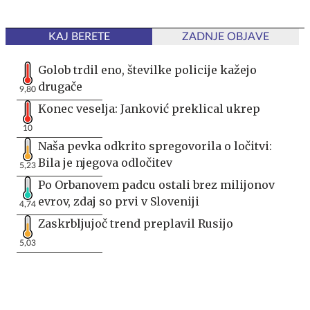
KAJ BERETE
ZADNJE OBJAVE
Golob trdil eno, številke policije kažejo
drugače
9,80
Konec veselja: Janković preklical ukrep
10
Naša pevka odkrito spregovorila o ločitvi:
Bila je njegova odločitev
5,23
Po Orbanovem padcu ostali brez milijonov
evrov, zdaj so prvi v Sloveniji
4,74
Zaskrbljujoč trend preplavil Rusijo
5,03