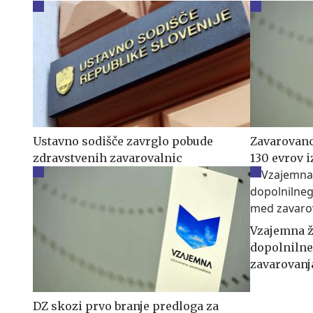
Ustavno sodišče zavrglo pobude
Zavarovanc
zdravstvenih zavarovalnic
130 evrov i
Vzajemna ž
dopolnilne
zavarovanj
DZ skozi prvo branje predloga za