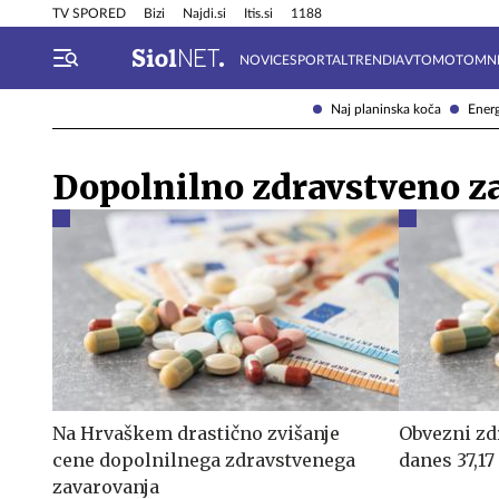
Info in obvestila
Tehnik
TV SPORED
Bizi
Najdi.si
Itis.si
1188
NOVICE
SPORTAL
TRENDI
AVTOMOTO
MN
Naj planinska koča
Energ
Dopolnilno zdravstveno z
Na Hrvaškem drastično zvišanje
Obvezni zd
cene dopolnilnega zdravstvenega
danes 37,17
zavarovanja