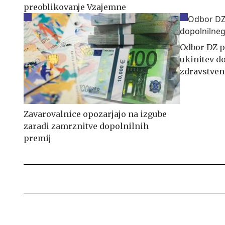
preoblikovanje Vzajemne
Odbor DZ p
ukinitev d
zdravstven
Zavarovalnice opozarjajo na izgube
zaradi zamrznitve dopolnilnih
premij