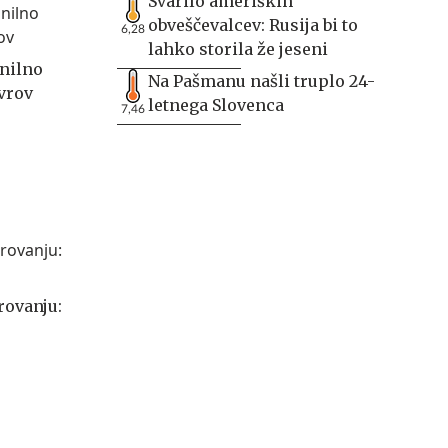
Svarilo ameriških
obveščevalcev: Rusija bi to
6,28
lahko storila že jeseni
lnilno
Na Pašmanu našli truplo 24-
evrov
letnega Slovenca
7,46
rovanju: