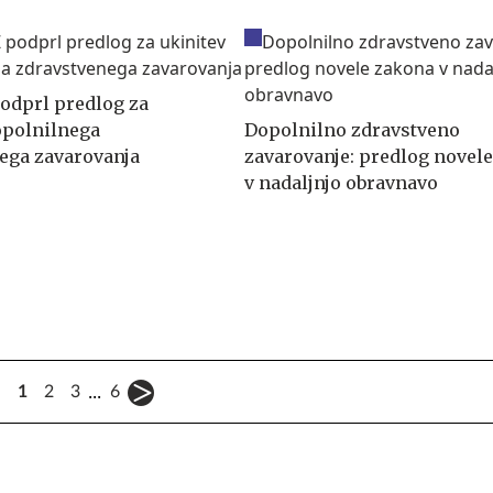
odprl predlog za
opolnilnega
Dopolnilno zdravstveno
ega zavarovanja
zavarovanje: predlog novel
v nadaljnjo obravnavo
...
1
2
3
6