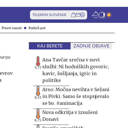
TELEKOM SLOVENIJE
Pravni nasvet
RadioS.pot
KAJ BERETE
ZADNJE OBJAVE
Ana Tavčar srečna v novi
službi: Ni hodniških govoric,
9,77
 evrov
kavic, šušljanja, igric in
a
politike
Arso: Močna nevihta v Sežani
in Pivki. Samo še stopnjevalo
8,31
se bo. #animacija
Nova odkritja v izsušeni
Donavi
8,75