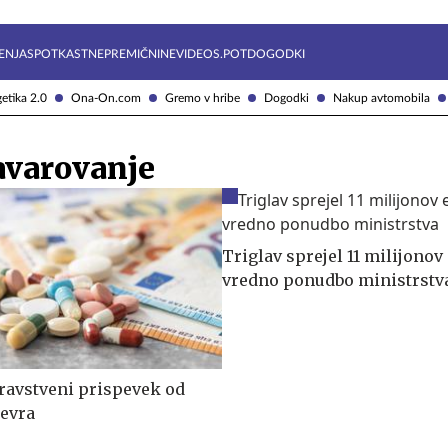
Želite prejemati e-novice?
Uživajmo pametno
ENJA
SPOTKAST
NEPREMIČNINE
VIDEOS.POT
DOGODKI
etika 2.0
Ona-On.com
Gremo v hribe
Dogodki
Nakup avtomobila
avarovanje
Triglav sprejel 11 milijonov
vredno ponudbo ministrstv
ravstveni prispevek od
 evra