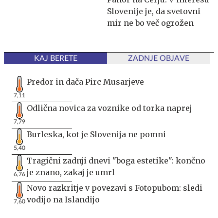
Slovenije je, da svetovni
mir ne bo več ogrožen
KAJ BERETE
ZADNJE OBJAVE
Predor in dača Pirc Musarjeve
7,11
Odlična novica za voznike od torka naprej
7,79
Burleska, kot je Slovenija ne pomni
5,40
Tragični zadnji dnevi "boga estetike": končno
je znano, zakaj je umrl
6,76
Novo razkritje v povezavi s Fotopubom: sledi
vodijo na Islandijo
7,60