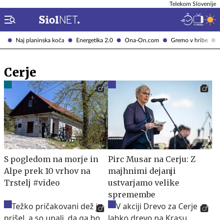
Telekom Slovenije
Naj planinska koča
Energetika 2.0
Ona-On.com
Gremo v hribe
Cerje
S pogledom na morje in
Pirc Musar na Cerju: Z
Alpe prek 10 vrhov na
majhnimi dejanji
Trstelj #video
ustvarjamo velike
spremembe