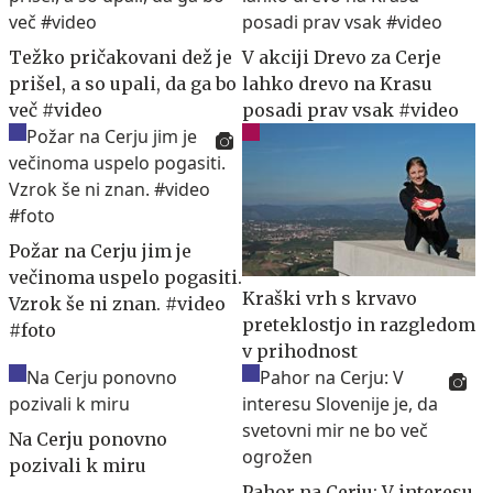
Težko pričakovani dež je
V akciji Drevo za Cerje
prišel, a so upali, da ga bo
lahko drevo na Krasu
več #video
posadi prav vsak #video
Požar na Cerju jim je
večinoma uspelo pogasiti.
Kraški vrh s krvavo
Vzrok še ni znan. #video
preteklostjo in razgledom
#foto
v prihodnost
Na Cerju ponovno
pozivali k miru
Pahor na Cerju: V interesu