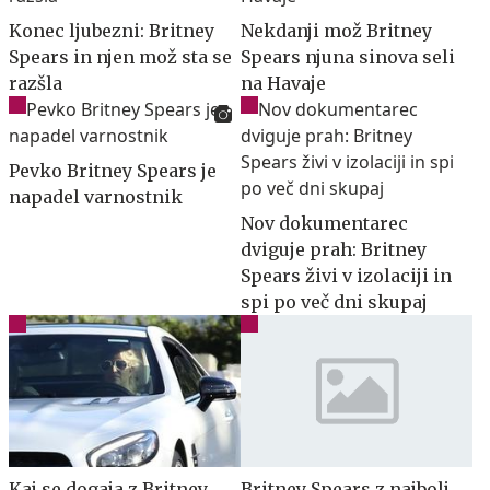
Konec ljubezni: Britney
Nekdanji mož Britney
Spears in njen mož sta se
Spears njuna sinova seli
razšla
na Havaje
Pevko Britney Spears je
napadel varnostnik
Nov dokumentarec
dviguje prah: Britney
Spears živi v izolaciji in
spi po več dni skupaj
Kaj se dogaja z Britney
Britney Spears z najbolj