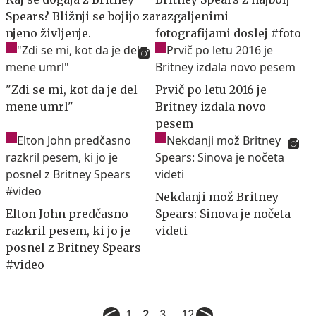
Spears? Bližnji se bojijo za
razgaljenimi
njeno življenje.
fotografijami doslej #foto
"Zdi se mi, kot da je del
Prvič po letu 2016 je
mene umrl"
Britney izdala novo
pesem
Nekdanji mož Britney
Elton John predčasno
Spears: Sinova je nočeta
razkril pesem, ki jo je
videti
posnel z Britney Spears
#video
...
1
2
3
12