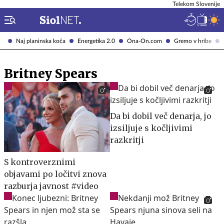
Telekom Slovenije
Naj planinska koča
Energetika 2.0
Ona-On.com
Gremo v hribe
Britney Spears
Da bi dobil več denarja, jo
izsiljuje s kočljivimi
razkritji
S kontroverznimi
objavami po ločitvi znova
razburja javnost #video