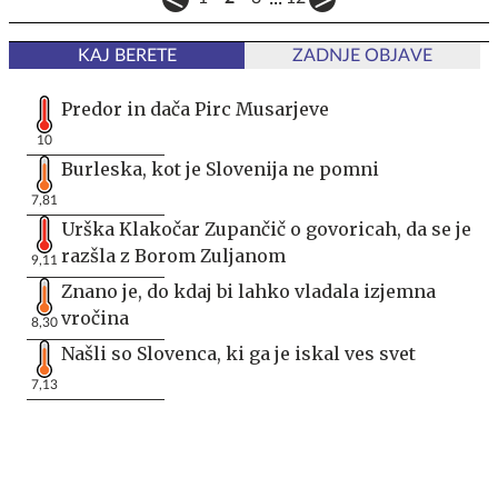
KAJ BERETE
ZADNJE OBJAVE
Predor in dača Pirc Musarjeve
10
Burleska, kot je Slovenija ne pomni
7,81
Urška Klakočar Zupančič o govoricah, da se je
razšla z Borom Zuljanom
9,11
Znano je, do kdaj bi lahko vladala izjemna
vročina
8,30
Našli so Slovenca, ki ga je iskal ves svet
7,13