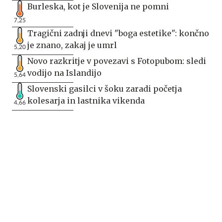
Burleska, kot je Slovenija ne pomni
7,25
Tragični zadnji dnevi "boga estetike": končno
je znano, zakaj je umrl
5,20
Novo razkritje v povezavi s Fotopubom: sledi
vodijo na Islandijo
5,64
Slovenski gasilci v šoku zaradi početja
kolesarja in lastnika vikenda
4,66