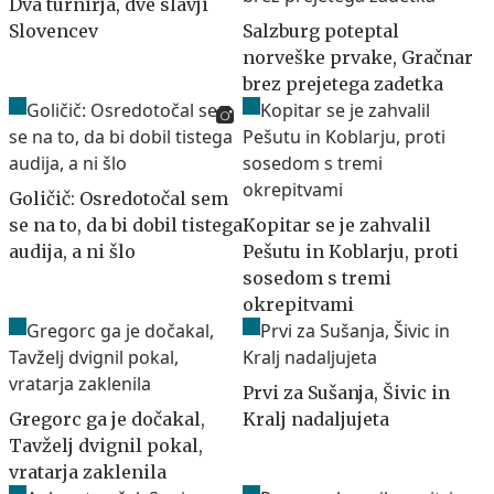
Dva turnirja, dve slavji
Slovencev
Salzburg poteptal
norveške prvake, Gračnar
brez prejetega zadetka
Goličič: Osredotočal sem
se na to, da bi dobil tistega
Kopitar se je zahvalil
audija, a ni šlo
Pešutu in Koblarju, proti
sosedom s tremi
okrepitvami
Prvi za Sušanja, Šivic in
Gregorc ga je dočakal,
Kralj nadaljujeta
Tavželj dvignil pokal,
vratarja zaklenila