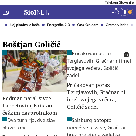
Telekom Slovenije
Naj planinska koča
Energetika 2.0
Ona-On.com
Gremo v hribe
Boštjan Goličič
Pričakovan poraz
Terglavovih, Gračnar ni
Rodman paral živce
imel svojega večera,
Pancetovim, Kristan
Goličič zadel
češkim nasprotnikom