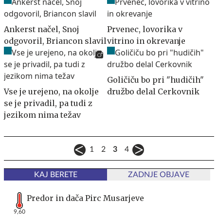
Ankerst načel, Snoj
Prvenec, lovorika v
odgovoril, Briancon slavil
vitrino in okrevanje
Goličiču bo pri "hudičih"
Vse je urejeno, na okolje
družbo delal Cerkovnik
se je privadil, pa tudi z
jezikom nima težav
1
2
3
4
KAJ BERETE
ZADNJE OBJAVE
Predor in dača Pirc Musarjeve
9,60