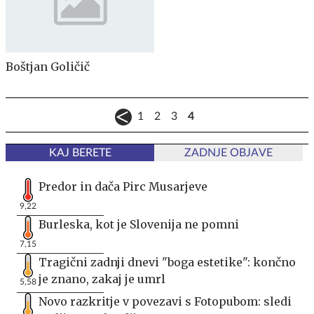
Boštjan Goličič
1
2
3
4
KAJ BERETE
ZADNJE OBJAVE
Predor in dača Pirc Musarjeve
9,22
Burleska, kot je Slovenija ne pomni
7,15
Tragični zadnji dnevi "boga estetike": končno
je znano, zakaj je umrl
5,58
Novo razkritje v povezavi s Fotopubom: sledi