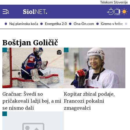
Telekom Slovenije
Naj planinska koča
Energetika 2.0
Ona-On.com
Gremo v hribe
Boštjan Goličič
Gračnar: Švedi so
Kopitar zbiral podaje,
pričakovali lažji boj, a mi
Francozi pokalni
se nismo dali
zmagovalci