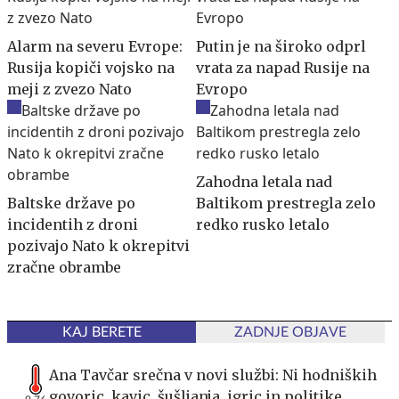
Alarm na severu Evrope:
Putin je na široko odprl
Rusija kopiči vojsko na
vrata za napad Rusije na
meji z zvezo Nato
Evropo
Zahodna letala nad
Baltske države po
Baltikom prestregla zelo
incidentih z droni
redko rusko letalo
pozivajo Nato k okrepitvi
zračne obrambe
KAJ BERETE
ZADNJE OBJAVE
Ana Tavčar srečna v novi službi: Ni hodniških
govoric, kavic, šušljanja, igric in politike