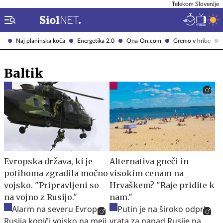
Telekom Slovenije
Naj planinska koča
Energetika 2.0
Ona-On.com
Gremo v hribe
Baltik
Evropska država, ki je
Alternativa gneči in
potihoma zgradila močno
visokim cenam na
vojsko. "Pripravljeni so
Hrvaškem? "Raje pridite k
na vojno z Rusijo."
nam."