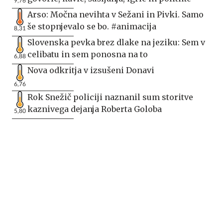
9,76
Arso: Močna nevihta v Sežani in Pivki. Samo
še stopnjevalo se bo. #animacija
8,31
Slovenska pevka brez dlake na jeziku: Sem v
celibatu in sem ponosna na to
6,88
Nova odkritja v izsušeni Donavi
6,76
Rok Snežič policiji naznanil sum storitve
kaznivega dejanja Roberta Goloba
5,80