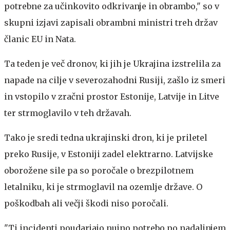
potrebne za učinkovito odkrivanje in obrambo," so v
skupni izjavi zapisali obrambni ministri treh držav
članic EU in Nata.
Ta teden je več dronov, ki jih je Ukrajina izstrelila za
napade na cilje v severozahodni Rusiji, zašlo iz smeri
in vstopilo v zračni prostor Estonije, Latvije in Litve
ter strmoglavilo v teh državah.
Tako je sredi tedna ukrajinski dron, ki je priletel
preko Rusije, v Estoniji zadel elektrarno. Latvijske
oborožene sile pa so poročale o brezpilotnem
letalniku, ki je strmoglavil na ozemlje države. O
poškodbah ali večji škodi niso poročali.
"Ti incidenti poudarjajo nujno potrebo po nadaljnjem