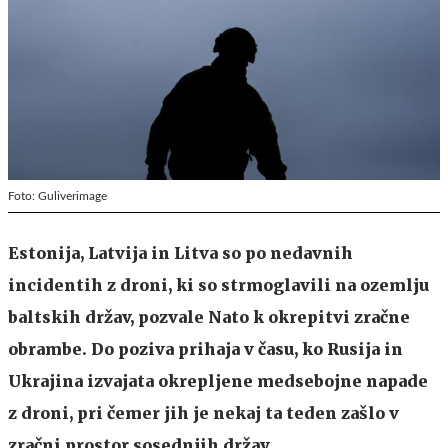
Foto: Guliverimage
Estonija, Latvija in Litva so po nedavnih
incidentih z droni, ki so strmoglavili na ozemlju
baltskih držav, pozvale Nato k okrepitvi zračne
obrambe. Do poziva prihaja v času, ko Rusija in
Ukrajina izvajata okrepljene medsebojne napade
z droni, pri čemer jih je nekaj ta teden zašlo v
zračni prostor sosednjih držav.