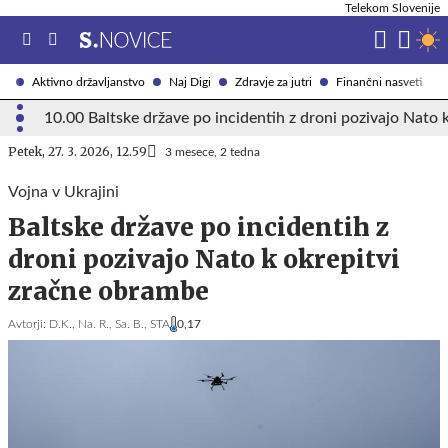
Telekom Slovenije
Aktivno državljanstvo
Naj Digi
Zdravje za jutri
Finančni nasveti
10.00 Baltske države po incidentih z droni pozivajo Nato 
Petek, 27. 3. 2026, 12.59
3 mesece, 2 tedna
Vojna v Ukrajini
Baltske države po incidentih z
droni pozivajo Nato k okrepitvi
zračne obrambe
Avtorji:
D.K.,
Na. R.,
Sa. B.,
STA
0,17