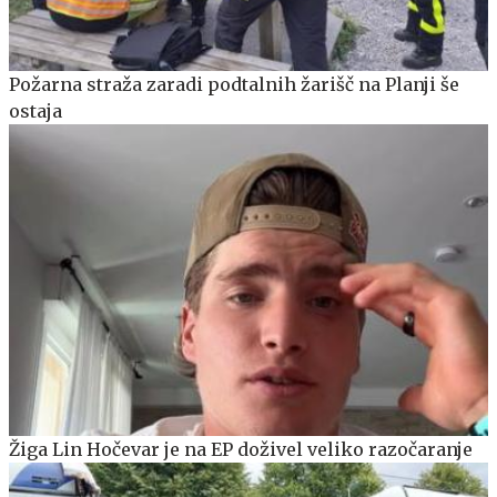
Požarna straža zaradi podtalnih žarišč na Planji še
ostaja
Žiga Lin Hočevar je na EP doživel veliko razočaranje