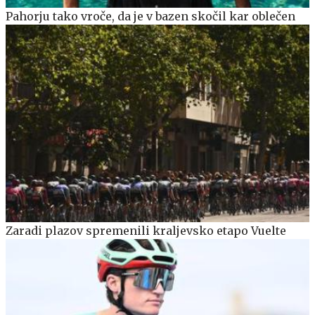
Pahorju tako vroče, da je v bazen skočil kar oblečen
Zaradi plazov spremenili kraljevsko etapo Vuelte