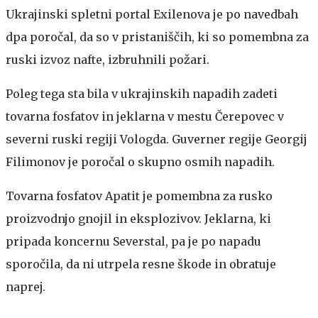
Ukrajinski spletni portal Exilenova je po navedbah
dpa poročal, da so v pristaniščih, ki so pomembna za
ruski izvoz nafte, izbruhnili požari.
Poleg tega sta bila v ukrajinskih napadih zadeti
tovarna fosfatov in jeklarna v mestu Čerepovec v
severni ruski regiji Vologda. Guverner regije Georgij
Filimonov je poročal o skupno osmih napadih.
Tovarna fosfatov Apatit je pomembna za rusko
proizvodnjo gnojil in eksplozivov. Jeklarna, ki
pripada koncernu Severstal, pa je po napadu
sporočila, da ni utrpela resne škode in obratuje
naprej.