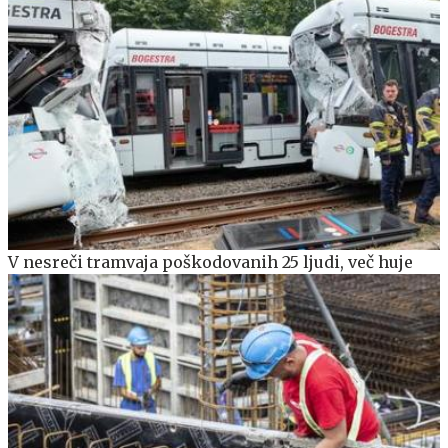
V nesreči tramvaja poškodovanih 25 ljudi, več huje