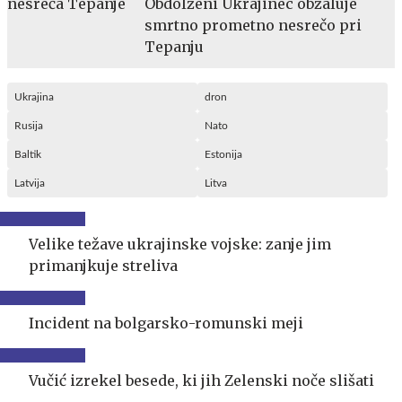
Obdolženi Ukrajinec obžaluje
smrtno prometno nesrečo pri
Tepanju
Ukrajina
dron
Rusija
Nato
Baltik
Estonija
Latvija
Litva
Velike težave ukrajinske vojske: zanje jim
primanjkuje streliva
Incident na bolgarsko-romunski meji
Vučić izrekel besede, ki jih Zelenski noče slišati