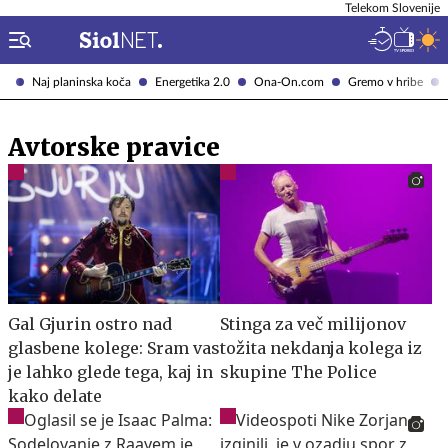
Telekom Slovenije
Naj planinska koča
Energetika 2.0
Ona-On.com
Gremo v hribe
Avtorske pravice
Gal Gjurin ostro nad
Stinga za več milijonov
glasbene kolege: Sram vas
tožita nekdanja kolega iz
je lahko glede tega, kaj in
skupine The Police
kako delate