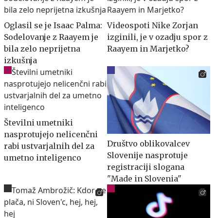
Oglasil se je Isaac Palma:
Videospoti Nike Zorjan
Sodelovanje z Raayem je
izginili, je v ozadju spor z
bila zelo neprijetna
Raayem in Marjetko?
izkušnja
Številni umetniki
nasprotujejo nelicenčni
Društvo oblikovalcev
rabi ustvarjalnih del za
Slovenije nasprotuje
umetno inteligenco
registraciji slogana
"Made in Slovenia"