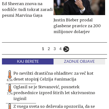
Ed Sheeran znova na
sodišče: tudi tokrat zaradi
pesmi Marvina Gaya
Justin Bieber prodal
glasbene pravice za 200
milijonov dolarjev
1
2
3
4
KAJ BERETE
ZADNJE OBJAVE
Po nevihti drastična ohladitev: za več kot
deset stopinj Celzija #animacija
8,56
Oglasil se je Stevanović, posnetek
predsednice izpred štirih let skrivnostno
7,74
izginil
Z vsega sveta so deževala opozorila, da se